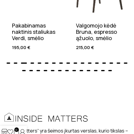
Pakabinamas
Valgomojo kėdė
naktinis staliukas
Bruna, espresso
Verdi, smėlio
ąžuolo, smėlio
195,00
€
215,00
€
„Inside matters“ yra šeimos įkurtas verslas, kurio tikslas –
0