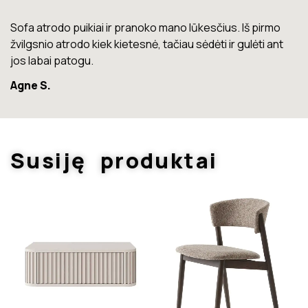
Lova labai gera. Šiuo metu neturiu jokių nusiskundimų.
Marius T.
Susiję produktai