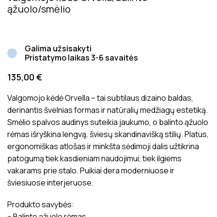
ąžuolo/smėlio
Galima užsisakyti
Pristatymo laikas 3-6 savaitės
135,00
€
Valgomojo kėdė Orvella – tai subtilaus dizaino baldas,
derinantis švelnias formas ir natūralių medžiagų estetiką.
Smėlio spalvos audinys suteikia jaukumo, o balinto ąžuolo
rėmas išryškina lengvą, šviesų skandinavišką stilių. Platus,
ergonomiškas atlošas ir minkšta sėdimoji dalis užtikrina
patogumą tiek kasdieniam naudojimui, tiek ilgiems
vakarams prie stalo. Puikiai dera moderniuose ir
šviesiuose interjeruose.
Produkto savybės:
– Balinto ąžuolo rėmas