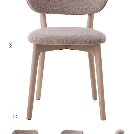
Spustelėkite norėdami padidinti