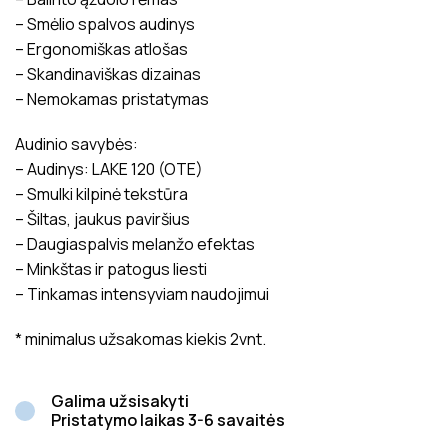
– Smėlio spalvos audinys
– Ergonomiškas atlošas
– Skandinaviškas dizainas
– Nemokamas pristatymas
Audinio savybės:
– Audinys: LAKE 120 (OTE)
– Smulki kilpinė tekstūra
– Šiltas, jaukus paviršius
– Daugiaspalvis melanžo efektas
– Minkštas ir patogus liesti
– Tinkamas intensyviam naudojimui
* minimalus užsakomas kiekis 2vnt.
Galima užsisakyti
Pristatymo laikas 3-6 savaitės