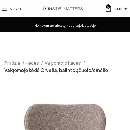
0
MENIU
0,00
€
Nemokamas pristatymas visoje Lietuvoje
Pradžia
Kėdės
Valgomojo kėdės
Valgomojo kėdė Orvella, balinto ąžuolo/smėlio