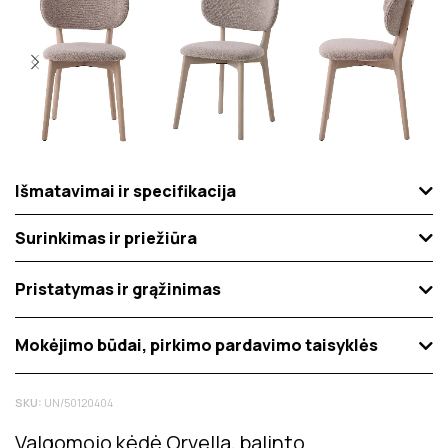
Išmatavimai ir specifikacija
Surinkimas ir priežiūra
Pristatymas ir grąžinimas
Mokėjimo būdai, pirkimo pardavimo taisyklės
SKU:
UN/50120404
Valgomojo kėdė Orvella, balinto