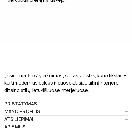
perduoda prekę Pardavėjui.
„Inside matters“ yra šeimos įkurtas verslas, kurio tikslas –
kurti modernius baldus ir puoselėti šiuolaikinį interjero
dizaino stilių lietuviškuose interjeruose.
PRISTATYMAS
MANO PROFILIS
ATSILIEPIMAI
APIE MUS