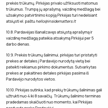
prekės trūkumų, Pirkėjas privalo užfiksuoti matomus
trūkumus. Trumpą jų aprašymą, vaizdinę medžiagą bei
užsakymo patvirtinimo kopiją Pirkėjas turi nedelsiant
atsiųsti el. paštu
hello@insidematters.lt
10.8. Pardavėjas Išanalizavęs atsiųstą aprašymą ir
vaizdinę medžiagą pateikia atsakymą Pirkėjui per 5
darbo dienas.
10.9. Prekės trūkumų šalinimui, pirkėjas turi pristatyti
prekes ar detales į Pardavėjo nurodytą vietą bei
pateikti reikiamus pirkimo dokumentus. Sutvarkytas
prekes ar pakaitines detales pirkėjas pasiima iš
Pardavėjo nurodytos vietos.
10.10. Pirkėjas sutinka, kad prekių trūkumų šalinimas gali
užtrukti nuo 4 iki 8 savaičių. Trūkumų šalinimo terminas
pradedamas skaičiuoti nuo momento, kai Pirkėjas