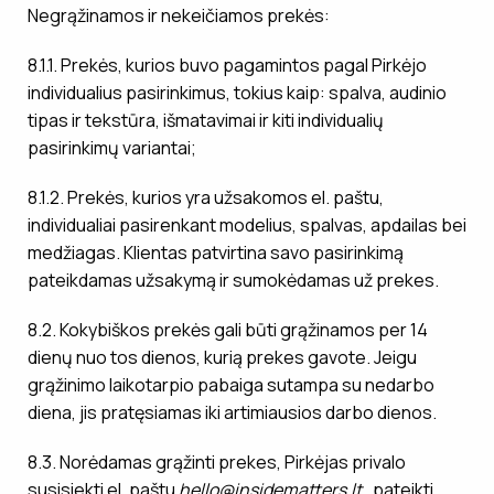
Negrąžinamos ir nekeičiamos prekės:
8.1.1. Prekės, kurios buvo pagamintos pagal Pirkėjo
individualius pasirinkimus, tokius kaip: spalva, audinio
tipas ir tekstūra, išmatavimai ir kiti individualių
pasirinkimų variantai;
8.1.2. Prekės, kurios yra užsakomos el. paštu,
individualiai pasirenkant modelius, spalvas, apdailas bei
medžiagas. Klientas patvirtina savo pasirinkimą
pateikdamas užsakymą ir sumokėdamas už prekes.
8.2. Kokybiškos prekės gali būti grąžinamos per 14
dienų nuo tos dienos, kurią prekes gavote. Jeigu
grąžinimo laikotarpio pabaiga sutampa su nedarbo
diena, jis pratęsiamas iki artimiausios darbo dienos.
8.3. Norėdamas grąžinti prekes, Pirkėjas privalo
susisiekti el. paštu
hello@insidematters.lt
, pateikti