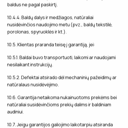
baldus ne pagal paskirtį.
10.4.4. Baldų dalys ir medžiagos, natūraliai
nusidėvinčios naudojimo metu (pvz., baldų tekstilė,
porolonas, spyruoklės ir kt.).
10.5. Klientas praranda teisę į garantiją, jei:
10.5.1. Baldai buvo transportuoti, laikomi ar naudojami
nesilaikant instrukcijų.
10.5.2. Defektai atsirado dėl mechaninių pažeidimų ar
natūralaus nusidėvėjimo.
10.6. Garantija netaikoma nukainuotoms prekėms bei
natūraliai susidėvinčioms prekių dalims ir baldiniam
audiniui.
10.7. Jeigu garantijos galiojimo laikotarpiu atsiranda