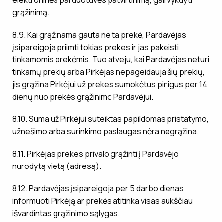
elektroninės parduotuvės patvirtinimą, gali vykdyti
grąžinimą.
8.9. Kai grąžinama gauta ne ta prekė, Pardavėjas
įsipareigoja priimti tokias prekes ir jas pakeisti
tinkamomis prekėmis. Tuo atveju, kai Pardavėjas neturi
tinkamų prekių arba Pirkėjas nepageidauja šių prekių,
jis grąžina Pirkėjui už prekes sumokėtus pinigus per 14
dienų nuo prekės grąžinimo Pardavėjui.
8.10. Suma už Pirkėjui suteiktas papildomas pristatymo,
užnešimo arba surinkimo paslaugas nėra negrąžina.
8.11. Pirkėjas prekes privalo grąžinti į Pardavėjo
nurodytą vietą (adresą).
8.12. Pardavėjas įsipareigoja per 5 darbo dienas
informuoti Pirkėją ar prekės atitinka visas aukščiau
išvardintas grąžinimo sąlygas.