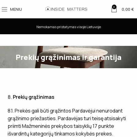
0
MENIU
0,00
€
Nemokamas pristatymas visoje Lietuvoje
Prekių grąžinimas ir garantija
Prekių grąžinimas
8.1. Prekės gali būti grąžintos Pardavėjui nenurodant
grąžinimo priežasties. Pardavėjas turi teisę atsisakyti
priimti Mažmeninės prekybos taisyklių 17 punkte
išvardintų kategorijų tinkamos kokybės prekes.