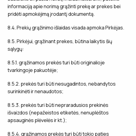
informaciją apie norimą grąžinti prekę ar prekes bei
pridėti apmokėjimą įrodantį dokumentą.
8.4. Prekių grąžinimo išlaidas visada apmoka Pirkėjas.
8.5. Pirkėjui, grąžinant prekes, būtina laikytis šių
sąlygų:
8.5.1. grąžinamos prekės turi būti originalioje
tvarkingoje pakuotėje;
8.5.2. prekės turi būti nesugadintos, nebandytos
surinkinėti ir nenaudotos;
8.5.3. prekės turi būti nepraradusios prekinės
išvaizdos (nepažeistos etiketės, nenuplėštos
apsauginės plėvelės ir kt.);
8.5.4. grąžinamos prekės turi būti tokio paties