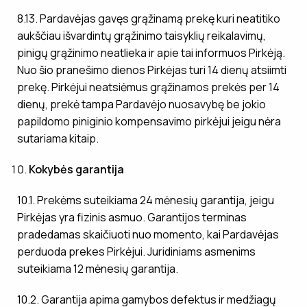
8.13. Pardavėjas gavęs grąžinamą prekę kuri neatitiko
aukščiau išvardintų grąžinimo taisyklių reikalavimų,
pinigų grąžinimo neatlieka ir apie tai informuos Pirkėją.
Nuo šio pranešimo dienos Pirkėjas turi 14 dienų atsiimti
prekę. Pirkėjui neatsiėmus grąžinamos prekės per 14
dienų, prekė tampa Pardavėjo nuosavybę be jokio
papildomo piniginio kompensavimo pirkėjui jeigu nėra
sutariama kitaip.
Kokybės garantija
10.1. Prekėms suteikiama 24 mėnesių garantija, jeigu
Pirkėjas yra fizinis asmuo. Garantijos terminas
pradedamas skaičiuoti nuo momento, kai Pardavėjas
perduoda prekes Pirkėjui. Juridiniams asmenims
suteikiama 12 mėnesių garantija.
10.2. Garantija apima gamybos defektus ir medžiagų