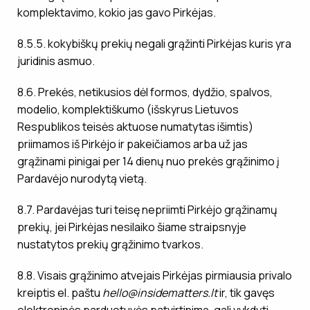
komplektavimo, kokio jas gavo Pirkėjas.
8.5.5. kokybiškų prekių negali grąžinti Pirkėjas kuris yra
juridinis asmuo.
8.6. Prekės, netikusios dėl formos, dydžio, spalvos,
modelio, komplektiškumo (išskyrus Lietuvos
Respublikos teisės aktuose numatytas išimtis)
priimamos iš Pirkėjo ir pakeičiamos arba už jas
grąžinami pinigai per 14 dienų nuo prekės grąžinimo į
Pardavėjo nurodytą vietą.
8.7. Pardavėjas turi teisę nepriimti Pirkėjo grąžinamų
prekių, jei Pirkėjas nesilaiko šiame straipsnyje
nustatytos prekių grąžinimo tvarkos.
8.8. Visais grąžinimo atvejais Pirkėjas pirmiausia privalo
kreiptis el. paštu
hello@insidematters.lt
ir, tik gavęs