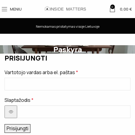
0
MENIU
0,00
€
Nemokamas pristatymas visoje Lietuvoje
Paskyra
PRISIJUNGTI
Vartotojo vardas arba el. paštas
*
Slaptažodis
*
Prisijungti