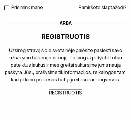
Prisimink mane
Pamiršote slaptažodį?
ARBA
REGISTRUOTIS
Užsiregistravę šioje svetainėje galėsite pasiekti savo
užsakymo būseną ir istoriją. Tiesiog užpildykite toliau
pateiktus laukus ir mes greitai sukursime jums naują
paskyrą. Jūsų prašysime tik informacijos, reikalingos tam,
kad pirkimo procesas būtų greitesnis ir lengvesnis.
REGISTRUOTIS