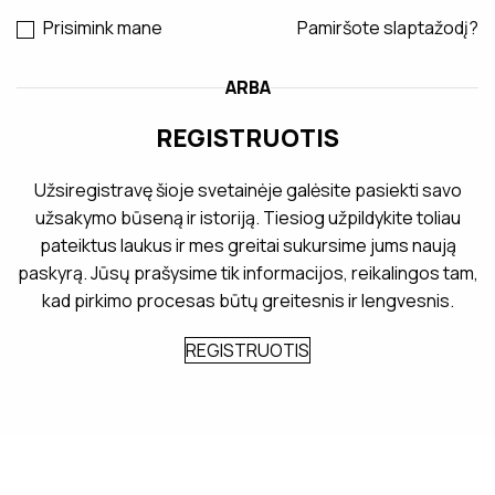
Prisimink mane
Pamiršote slaptažodį?
ARBA
REGISTRUOTIS
Užsiregistravę šioje svetainėje galėsite pasiekti savo
užsakymo būseną ir istoriją. Tiesiog užpildykite toliau
pateiktus laukus ir mes greitai sukursime jums naują
paskyrą. Jūsų prašysime tik informacijos, reikalingos tam,
kad pirkimo procesas būtų greitesnis ir lengvesnis.
REGISTRUOTIS