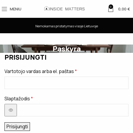
0
MENIU
0,00
€
Nemokamas pristatymas visoje Lietuvoje
Paskyra
PRISIJUNGTI
Vartotojo vardas arba el. paštas
*
Slaptažodis
*
Prisijungti