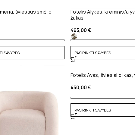
lmeria, šviesaus smėlio
Fotelis Alykes, kreminis/aly
žalias
495,00
€
TI SAVYBES
PASIRINKTI SAVYBES
Fotelis Avas, šviesiai pilkas,
450,00
€
PASIRINKTI SAVYBES