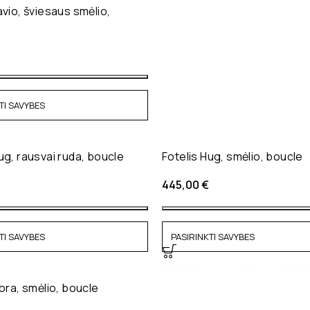
avio, šviesaus smėlio,
TI SAVYBES
ug, rausvai ruda, boucle
Fotelis Hug, smėlio, boucle
445,00
€
TI SAVYBES
PASIRINKTI SAVYBES
iora, smėlio, boucle