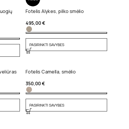
vuogių
Fotelis Alykes, pilko smėlio
495,00
€
PASIRINKTI SAVYBES
 veliūras
Fotelis Camella, smėlio
350,00
€
PASIRINKTI SAVYBES