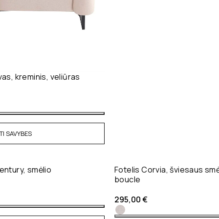
vas, kreminis, veliūras
TI SAVYBES
entury, smėlio
Fotelis Corvia, šviesaus smė
boucle
295,00
€