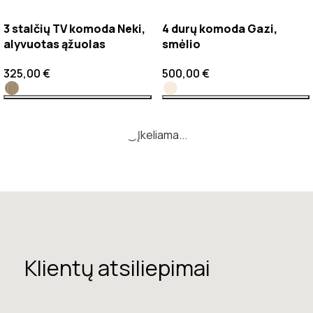
3 stalčių TV komoda Neki,
4 durų komoda Gazi,
alyvuotas ąžuolas
smėlio
325,00
€
500,00
€
Įkeliama...
Klientų atsiliepimai