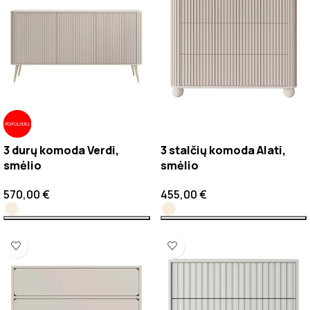
3 durų komoda Verdi,
3 stalčių komoda Alati,
smėlio
smėlio
570,00
€
455,00
€