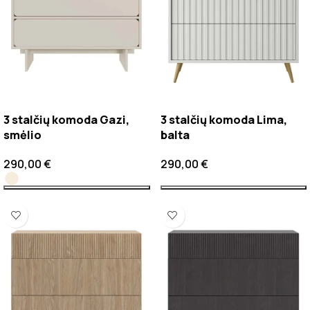
3 stalčių komoda Gazi,
3 stalčių komoda Lima,
smėlio
balta
290,00
€
290,00
€