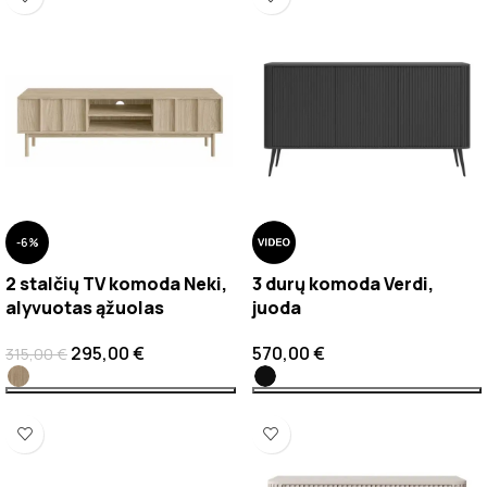
-6%
2 stalčių TV komoda Neki,
3 durų komoda Verdi,
alyvuotas ąžuolas
juoda
295,00
€
570,00
€
315,00
€