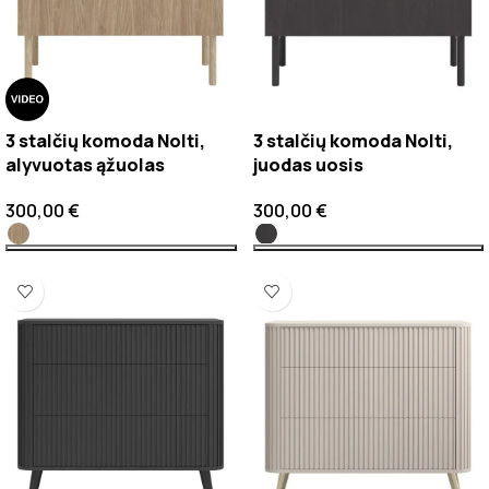
3 stalčių komoda Nolti,
3 stalčių komoda Nolti,
alyvuotas ąžuolas
juodas uosis
300,00
€
300,00
€