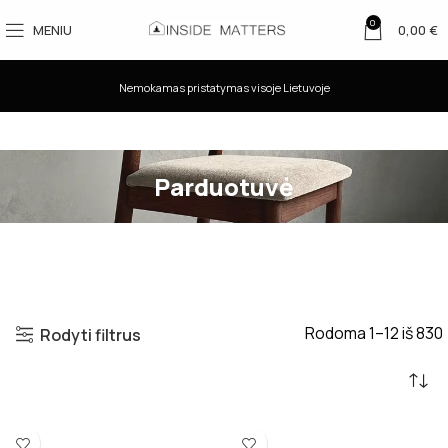
0
MENIU
0,00
€
Nemokamas pristatymas visoje Lietuvoje
Parduotuvė
Rodoma 1–12 iš 830
Rodyti filtrus