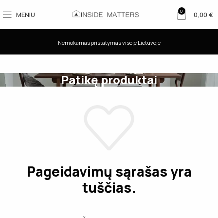
0
MENIU
0,00
€
Nemokamas pristatymas visoje Lietuvoje
Patikę produktai
Pageidavimų sąrašas yra
tuščias.