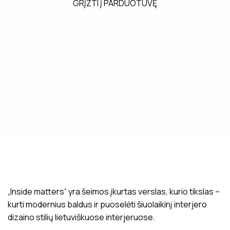
GRĮŽTI Į PARDUOTUVĘ
„Inside matters“ yra šeimos įkurtas verslas, kurio tikslas –
kurti modernius baldus ir puoselėti šiuolaikinį interjero
dizaino stilių lietuviškuose interjeruose.