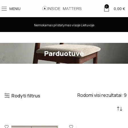
0
MENIU
0,00
€
Nemokamas pristatymas visoje Lietuvoje
Parduotuvė
Rodomi visi rezultatai: 9
Rodyti filtrus