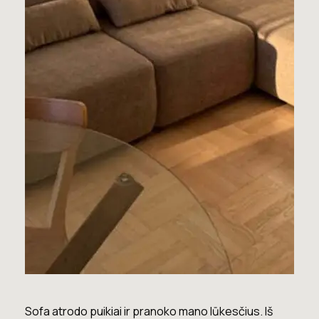
 ir pranoko mano lūkesčius. Iš
Lova labai gera. Šiuo metu ne