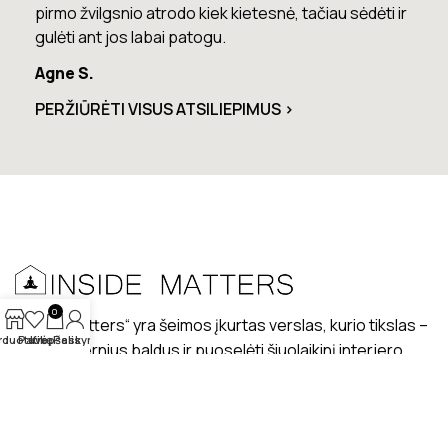
do kiek kietesnė, tačiau sėdėti ir
nusiskundimų.
 patogu.
Marius T.
PERŽIŪRĖTI VISUS ATSILIEPIMUS >
0
„Inside matters“ yra šeimos įkurtas verslas, kurio tikslas –
rduotuvė
Patikę
Krepšelis
Paskyra
kurti modernius baldus ir puoselėti šiuolaikinį interjero
dizaino stilių lietuviškuose interjeruose.
PRISTATYMAS
MANO PROFILIS