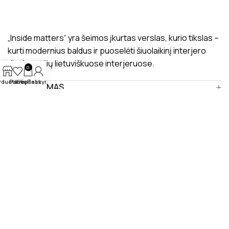
„Inside matters“ yra šeimos įkurtas verslas, kurio tikslas –
kurti modernius baldus ir puoselėti šiuolaikinį interjero
dizaino stilių lietuviškuose interjeruose.
0
rduotuvė
Patikę
Krepšelis
Paskyra
PRISTATYMAS
MANO PROFILIS
ATSILIEPIMAI
APIE MUS
BENDRAUKIME