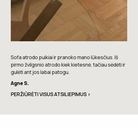
Sofa atrodo puikiai ir pranoko mano lūkesčius. Iš
Lova
pirmo žvilgsnio atrodo kiek kietesnė, tačiau sėdėti ir
nusi
gulėti ant jos labai patogu.
Mari
Agne S.
PERŽIŪRĖTI VISUS ATSILIEPIMUS >