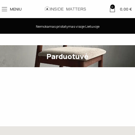
0
MENIU
0,00
€
Nemokamas pristatymas visoje Lietuvoje
Parduotuvė