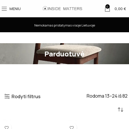
0
MENIU
0,00
€
Nemokamas pristatymas visoje Lietuvoje
Parduotuvė
Rodoma 13–24 iš 82
Rodyti filtrus