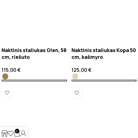
Naktinis staliukas Evo, 50
Naktinis staliukas Ferro,
cm, šviesiai žalias
48cm, kašmyro
165,00
€
150,00
€
0
Naktinis staliukas Glen, 58
Naktinis staliukas Kopa 50