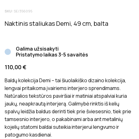
Tik registruoti Inside matters klientai, kurie įsigijo šį
SKU:
SE/356095
produktą, gali palikti atsiliepimą. Bendras produktų
įvertinimas rodo bendrą vidutinį klientų įvertinimą.
Naktinis staliukas Demi, 49 cm, balta
Atsiliepimai prieš juos paskelbiant yra patikrinami dėl jų
tinkamumo ir aktualumo produkto vertinimui.
Galima užsisakyti
Pristatymo laikas 3-5 savaitės
110,00
€
Baldų kolekcija Demi – tai šiuolaikiško dizaino kolekcija,
lengvai pritaikoma įvairiems interjero sprendimams.
Natūralios tekstūros paviršiai ir matiniai atspalviai kuria
jaukų, neapkrautą interjerą. Galimybė rinktis iš kelių
spalvų leidžia baldus derinti tiek prie šviesesnio, tiek prie
tamsesnio interjero, o pakabinami arba ant metalinių
kojelių statomi baldai suteikia interjerui lengvumo ir
patogumo kasdienai.