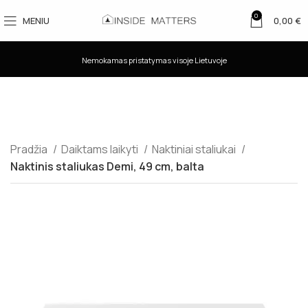
0
MENIU
0,00
€
Nemokamas pristatymas visoje Lietuvoje
Pradžia
Daiktams laikyti
Naktiniai staliukai
Naktinis staliukas Demi, 49 cm, balta