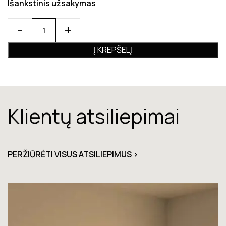
Išankstinis užsakymas
Į KREPŠELĮ
Klientų atsiliepimai
PERŽIŪRĖTI VISUS ATSILIEPIMUS >