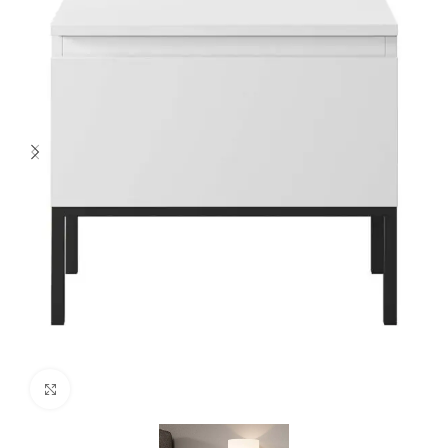
Spustelėkite norėdami padidinti