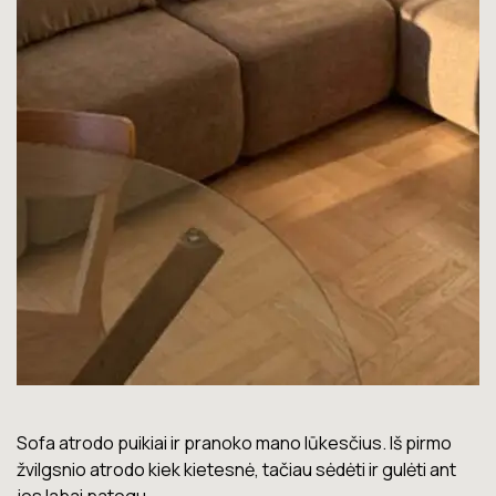
Lova labai gera. Šiuo metu neturiu jokių nusiskundimų.
Marius T.