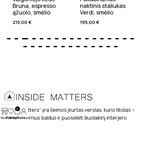
Bruna, espresso
naktinis staliukas
ąžuolo, smėlio
Verdi, smėlio
215,00
€
195,00
€
„Inside matters“ yra šeimos įkurtas verslas, kurio tikslas –
0
kurti modernius baldus ir puoselėti šiuolaikinį interjero
rduotuvė
Patikę
Krepšelis
Paskyra
dizaino stilių lietuviškuose interjeruose.
PRISTATYMAS