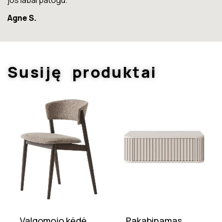
Susiję produktai
Valgomojo kėdė
Pakabinamas