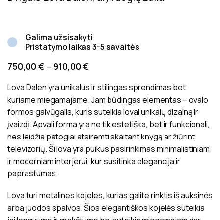
Galima užsisakyti
Pristatymo laikas 3-5 savaitės
750,00
€
–
910,00
€
Lova Dalen yra unikalus ir stilingas sprendimas bet
kuriame miegamajame. Jam būdingas elementas – ovalo
formos galvūgalis, kuris suteikia lovai unikalų dizainą ir
įvaizdį. Apvali forma yra ne tik estetiška, bet ir funkcionali,
nes leidžia patogiai atsiremti skaitant knygą ar žiūrint
televizorių. Ši lova yra puikus pasirinkimas minimalistiniam
ir moderniam interjerui, kur susitinka elegancija ir
paprastumas.
Lova turi metalines kojeles, kurias galite rinktis iš auksinės
arba juodos spalvos. Šios elegantiškos kojelės suteikia