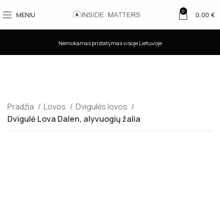
0
MENIU
0,00
€
Nemokamas pristatymas visoje Lietuvoje
Pradžia
Lovos
Dvigulės lovos
Dvigulė Lova Dalen, alyvuogių žalia