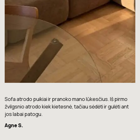
Lova labai gera. Šiuo metu neturiu jokių nusiskundimų.
Marius T.