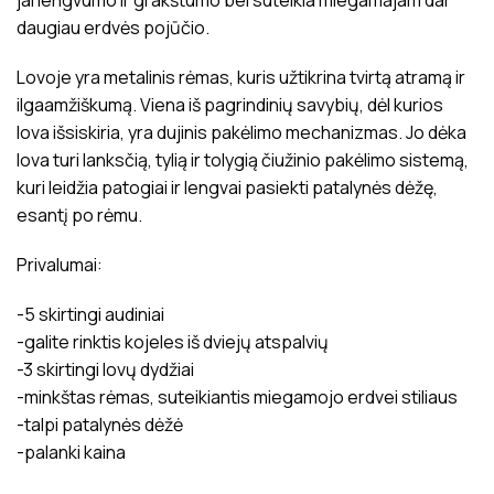
jai lengvumo ir grakštumo bei suteikia miegamajam dar
daugiau erdvės pojūčio.
Lovoje yra metalinis rėmas, kuris užtikrina tvirtą atramą ir
ilgaamžiškumą. Viena iš pagrindinių savybių, dėl kurios
lova išsiskiria, yra dujinis pakėlimo mechanizmas. Jo dėka
lova turi lanksčią, tylią ir tolygią čiužinio pakėlimo sistemą,
kuri leidžia patogiai ir lengvai pasiekti patalynės dėžę,
esantį po rėmu.
Privalumai:
-5 skirtingi audiniai
-galite rinktis kojeles iš dviejų atspalvių
-3 skirtingi lovų dydžiai
-minkštas rėmas, suteikiantis miegamojo erdvei stiliaus
-talpi patalynės dėžė
-palanki kaina