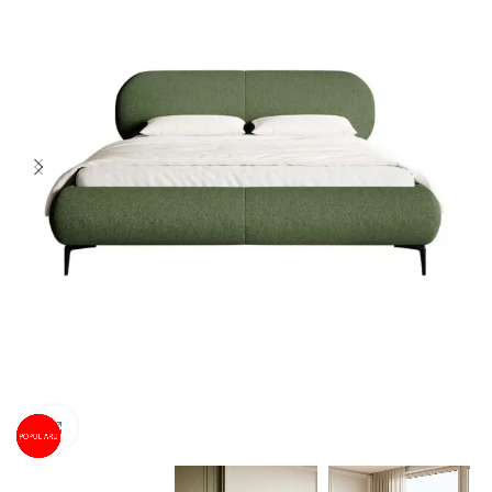
Spustelėkite norėdami padidinti