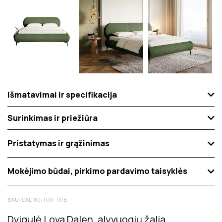
Išmatavimai ir specifikacija
Surinkimas ir priežiūra
Pristatymas ir grąžinimas
Mokėjimo būdai, pirkimo pardavimo taisyklės
SKU:
DAL180/TOR-13/B
Dvigulė Lova Dalen, alyvuogių žalia