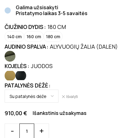
Galima užsisakyti
Pristatymo laikas 3-5 savaitės
ČIUŽINIO DYDIS
180 CM
140 cm
160 cm
180 cm
AUDINIO SPALVA
ALYVUOGIŲ ŽALIA (DALEN)
KOJELĖS
JUODOS
PATALYNĖS DĖŽĖ
Išvalyti
910,00
€
Išankstinis užsakymas