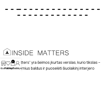
„Inside matters“ yra šeimos įkurtas verslas, kurio tikslas –
0
kurti modernius baldus ir puoselėti šiuolaikinį interjero
rduotuvė
Patikę
Krepšelis
Paskyra
dizaino stilių lietuviškuose interjeruose.
PRISTATYMAS
MANO PROFILIS
ATSILIEPIMAI
APIE MUS