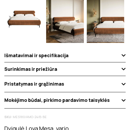
Išmatavimai ir specifikacija
Surinkimas ir priežiūra
Pristatymas ir grąžinimas
Mokėjimo būdai, pirkimo pardavimo taisyklės
SKU:
MES180/AMO-24/B-BE
Dvigulė Lova Mesa, vario