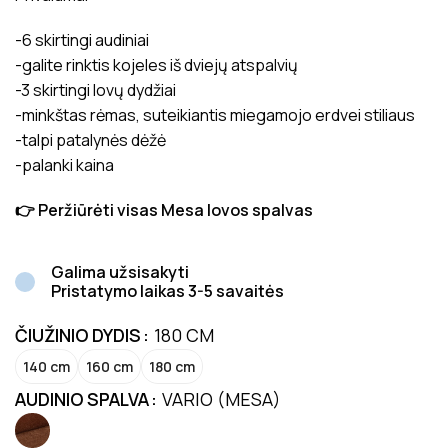
-6 skirtingi audiniai
-galite rinktis kojeles iš dviejų atspalvių
-3 skirtingi lovų dydžiai
-minkštas rėmas, suteikiantis miegamojo erdvei stiliaus
-talpi patalynės dėžė
-palanki kaina
👉 Peržiūrėti visas Mesa lovos spalvas
Galima užsisakyti
Pristatymo laikas 3-5 savaitės
ČIUŽINIO DYDIS
180 CM
140 cm
160 cm
180 cm
AUDINIO SPALVA
VARIO (MESA)