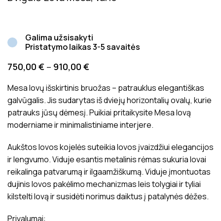
Galima užsisakyti
Pristatymo laikas 3-5 savaitės
750,00
€
–
910,00
€
Mesa lovų išskirtinis bruožas – patrauklus elegantiškas
galvūgalis. Jis sudarytas iš dviejų horizontalių ovalų, kurie
patrauks jūsų dėmesį. Puikiai pritaikysite Mesa lovą
moderniame ir minimalistiniame interjere.
Aukštos lovos kojelės suteikia lovos įvaizdžiui elegancijos
ir lengvumo. Viduje esantis metalinis rėmas sukuria lovai
reikalinga patvarumą ir ilgaamžiškumą. Viduje įmontuotas
dujinis lovos pakėlimo mechanizmas leis tolygiai ir tyliai
kilstelti lovą ir susidėti norimus daiktus į patalynės dėžes.
Privalumai: