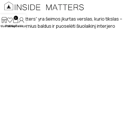
„Inside matters“ yra šeimos įkurtas verslas, kurio tikslas –
0
kurti modernius baldus ir puoselėti šiuolaikinį interjero
rduotuvė
Patikę
Krepšelis
Paskyra
dizaino stilių lietuviškuose interjeruose.
PRISTATYMAS
MANO PROFILIS
ATSILIEPIMAI
APIE MUS
BENDRAUKIME
© 2025 Insidematters.lt Visos teisės saugomos