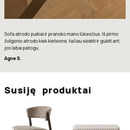
Lova labai gera. Šiuo metu neturiu jokių nusiskundimų.
Marius T.
Susiję produktai