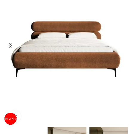
Spustelėkite norėdami padidinti