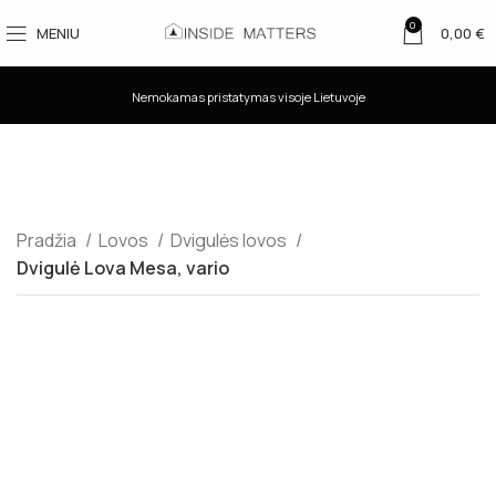
0
MENIU
0,00
€
Nemokamas pristatymas visoje Lietuvoje
Pradžia
Lovos
Dvigulės lovos
Dvigulė Lova Mesa, vario