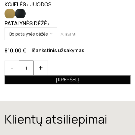
KOJELĖS
JUODOS
PATALYNĖS DĖŽĖ
Išvalyti
810,00
€
Išankstinis užsakymas
Į KREPŠELĮ
Klientų atsiliepimai