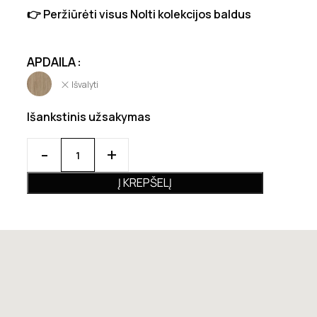
👉 Peržiūrėti visus Nolti kolekcijos baldus
APDAILA
Išvalyti
Išankstinis užsakymas
Į KREPŠELĮ