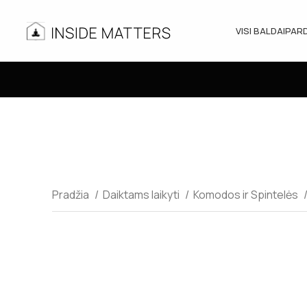
VISI BALDAI
PAR
Pradžia
Daiktams laikyti
Komodos ir Spintelės