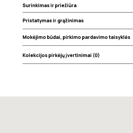
Surinkimas ir priežiūra
Pristatymas ir grąžinimas
Mokėjimo būdai, pirkimo pardavimo taisyklės
Kolekcijos pirkėjų įvertinimai (0)
Tik registruoti Inside matters klientai, kurie įsigijo 
įvertinimas rodo bendrą vidutinį klientų įvertinimą. A
tinkamumo ir aktualumo produkto vertinimui.