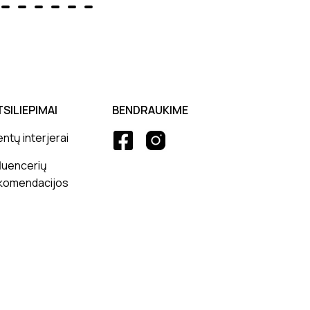
TSILIEPIMAI
BENDRAUKIME
entų interjerai
fluencerių
komendacijos