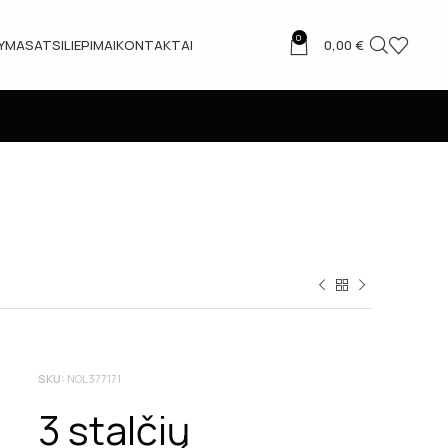
0
TYMAS
ATSILIEPIMAI
KONTAKTAI
0,00
€
SKU:
NOL377171
3 stalčių