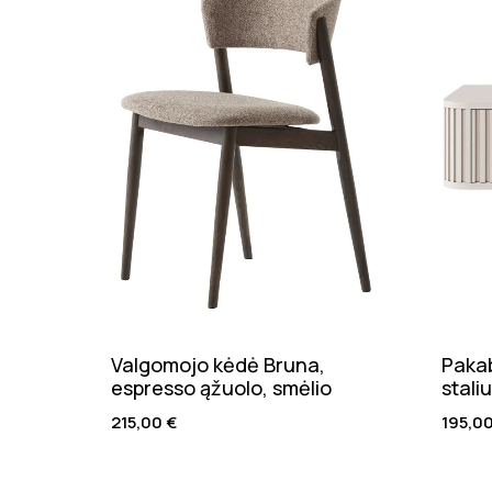
Valgomojo kėdė Bruna,
Pakab
espresso ąžuolo, smėlio
stali
215,00
€
195,0