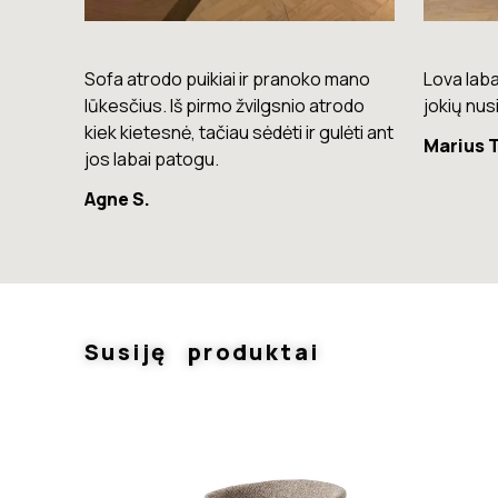
mano
Lova labai gera. Šiuo metu neturiu
Komoda e
rodo
jokių nusiskundimų.
lengvas, 
lėti ant
Marius T.
Giedrius
Susiję produktai