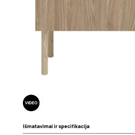
Spustelėkite norėdami padidinti
Išmatavimai ir specifikacija