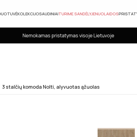
DUOTUVĖ
KOLEKCIJOS
AUDINIAI
TURIME SANDĖLYJE
NUOLAIDOS
PRISTA
Nemokamas pristatymas visoje Lietuvoje
3 stalčių komoda Nolti, alyvuotas ąžuolas