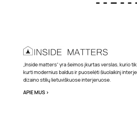
„Inside matters“ yra šeimos įkurtas verslas, kurio tik
kurti modernius baldus ir puoselėti šiuolaikinį interj
dizaino stilių lietuviškuose interjeruose.
APIE MUS >