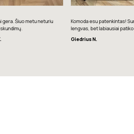
su patenkintas! Surinkimas
Puikios kokybės kėdės – laba
bet labiausiai patiko spalva.
patogios ir stilingos.
 N.
Raminta G.