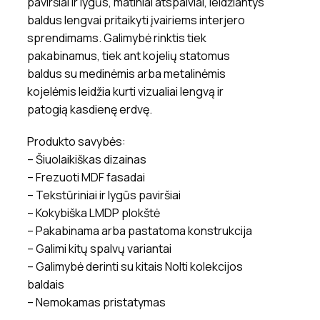
paviršiai ir lygūs, matiniai atspalviai, leidžiantys
baldus lengvai pritaikyti įvairiems interjero
sprendimams. Galimybė rinktis tiek
pakabinamus, tiek ant kojelių statomus
baldus su medinėmis arba metalinėmis
kojelėmis leidžia kurti vizualiai lengvą ir
patogią kasdienę erdvę.
Produkto savybės:
– Šiuolaikiškas dizainas
– Frezuoti MDF fasadai
– Tekstūriniai ir lygūs paviršiai
– Kokybiška LMDP plokštė
– Pakabinama arba pastatoma konstrukcija
– Galimi kitų spalvų variantai
– Galimybė derinti su kitais Nolti kolekcijos
baldais
– Nemokamas pristatymas