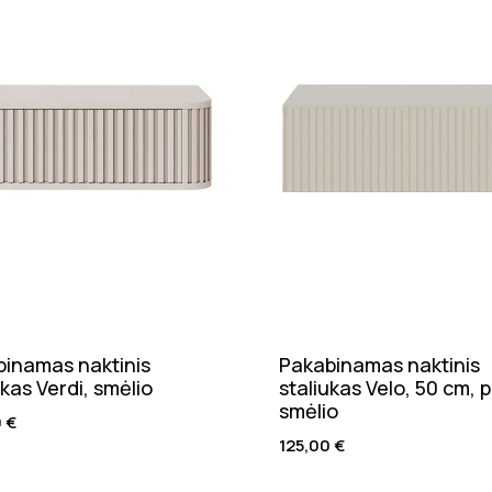
inamas naktinis
Pakabinamas naktinis
ukas Verdi, smėlio
staliukas Velo, 50 cm, p
smėlio
0
€
125,00
€