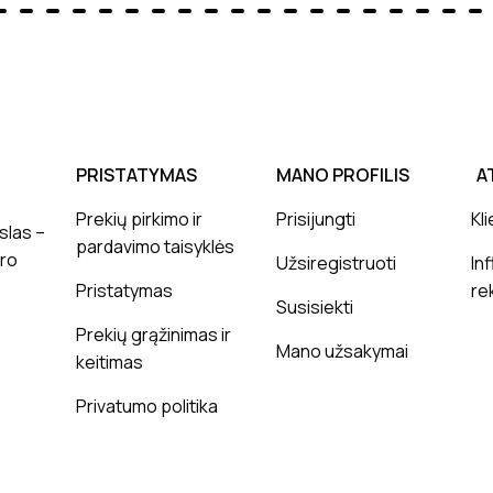
PRISTATYMAS
MANO PROFILIS
A
Prekių pirkimo ir
Prisijungti
Kli
slas –
pardavimo taisyklės
ero
Užsiregistruoti
In
Pristatymas
re
Susisiekti
Prekių grąžinimas ir
Mano užsakymai
keitimas
Privatumo politika