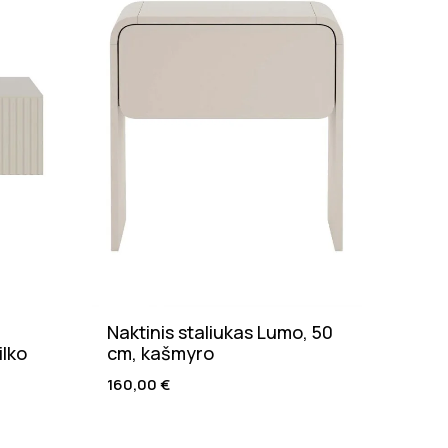
Naktinis staliukas Lumo, 50
Valg
ilko
cm, kašmyro
natū
160,00
€
205,