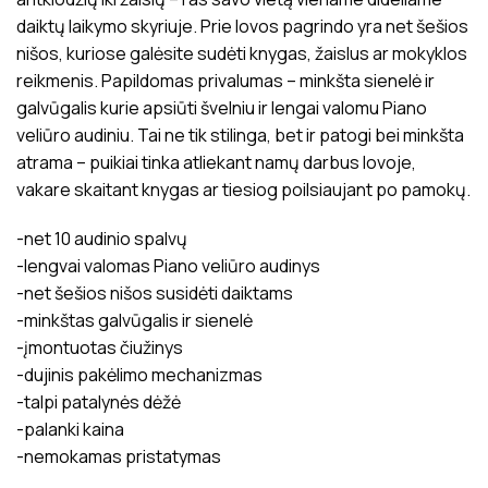
daiktų laikymo skyriuje. Prie lovos pagrindo yra net šešios
nišos, kuriose galėsite sudėti knygas, žaislus ar mokyklos
reikmenis. Papildomas privalumas – minkšta sienelė ir
galvūgalis kurie apsiūti švelniu ir lengai valomu Piano
veliūro audiniu. Tai ne tik stilinga, bet ir patogi bei minkšta
atrama – puikiai tinka atliekant namų darbus lovoje,
vakare skaitant knygas ar tiesiog poilsiaujant po pamokų.
-net 10 audinio spalvų
-lengvai valomas Piano veliūro audinys
-net šešios nišos susidėti daiktams
-minkštas galvūgalis ir sienelė
-įmontuotas čiužinys
-dujinis pakėlimo mechanizmas
-talpi patalynės dėžė
-palanki kaina
-nemokamas pristatymas