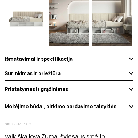
Išmatavimai ir specifikacija
Surinkimas ir priežiūra
Pristatymas ir grąžinimas
Mokėjimo būdai, pirkimo pardavimo taisyklės
SKU:
ZUM/PIA-2
Vaikiška lova Zuma, šviesaus smėlio