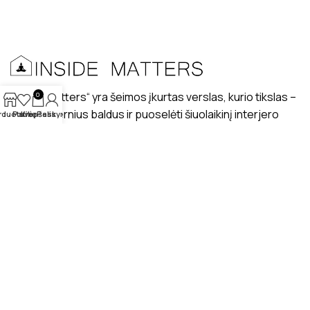
„Inside matters“ yra šeimos įkurtas verslas, kurio tikslas –
0
kurti modernius baldus ir puoselėti šiuolaikinį interjero
rduotuvė
Patikę
Krepšelis
Paskyra
dizaino stilių lietuviškuose interjeruose.
PRISTATYMAS
MANO PROFILIS
ATSILIEPIMAI
APIE MUS
BENDRAUKIME