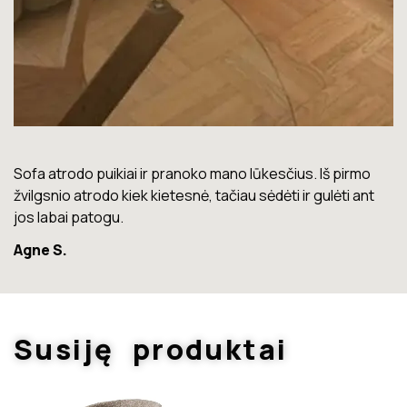
Lova labai gera. Šiuo metu neturiu jokių nusiskundimų.
Marius T.
Susiję produktai