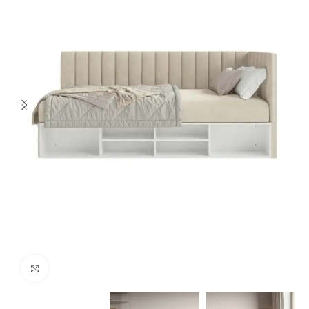
Spustelėkite norėdami padidinti