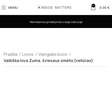
0
MENIU
0,00
€
Nemokamas pristatymas visoje Lietuvoje
Pradžia
Lovos
Viengulės lovos
Vaikiška lova Zuma, šviesaus smėlio (veliūras)