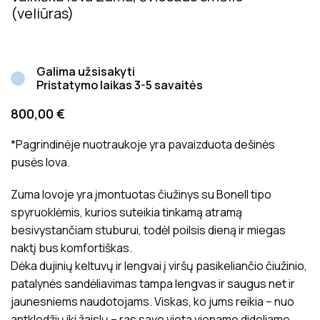
(veliūras)
Galima užsisakyti
Pristatymo laikas 3-5 savaitės
800,00
€
*Pagrindinėje nuotraukoje yra pavaizduota dešinės
pusės lova.
Zuma lovoje yra įmontuotas čiužinys su Bonell tipo
spyruoklėmis, kurios suteikia tinkamą atramą
besivystančiam stuburui, todėl poilsis dieną ir miegas
naktį bus komfortiškas.
Dėka dujinių keltuvų ir lengvai į viršų pasikeliančio čiužinio,
patalynės sandėliavimas tampa lengvas ir saugus net ir
jaunesniems naudotojams. Viskas, ko jums reikia – nuo ​​
antklodžių iki žaislų – ras savo vietą viename dideliame