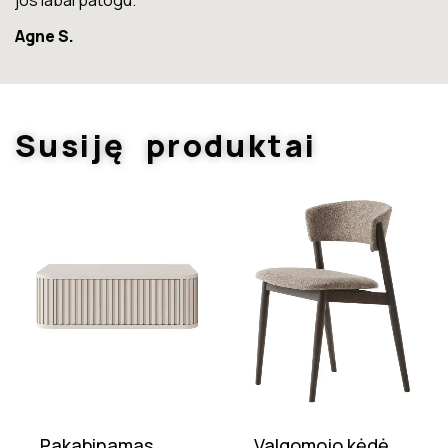
Susiję produktai
Pakabinamas
Valgomojo kėdė