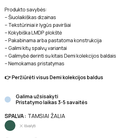
Produkto savybės:
– Šiuolaikiškas dizainas
– Tekstūriniai ir lygūs paviršiai
– Kokybiška LMDP plokštė
– Pakabinama arba pastatoma konstrukcija
– Galimi kitų spalvų variantai
– Galimybė derinti su kitais Demi kolekcijos baldais
– Nemokamas pristatymas
👉 Peržiūrėti visus Demi kolekcijos baldus
Galima užsisakyti
Pristatymo laikas 3-5 savaitės
SPALVA
TAMSIAI ŽALIA
Išvalyti