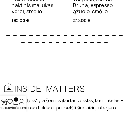
naktinis staliukas
Bruna, espresso
Verdi, smėlio
ąžuolo, smėlio
195,00
€
215,00
€
„Inside matters“ yra šeimos įkurtas verslas, kurio tikslas –
0
kurti modernius baldus ir puoselėti šiuolaikinį interjero
rduotuvė
Patikę
Krepšelis
Paskyra
dizaino stilių lietuviškuose interjeruose.
PRISTATYMAS