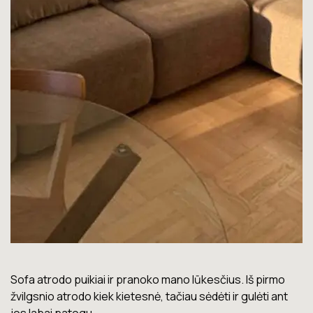
Lova labai gera. Šiuo metu neturiu jokių nusiskundimų.
Marius T.