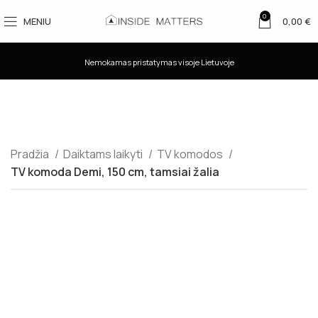
0
MENIU
0,00
€
Nemokamas pristatymas visoje Lietuvoje
Pradžia
Daiktams laikyti
TV komodos
TV komoda Demi, 150 cm, tamsiai žalia