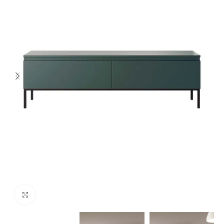
Spustelėkite norėdami padidinti