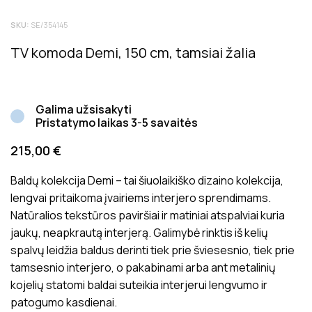
Tik registruoti Inside matters klientai, kurie įsigijo šį
SKU:
SE/354145
produktą, gali palikti atsiliepimą. Bendras produktų
įvertinimas rodo bendrą vidutinį klientų įvertinimą.
TV komoda Demi, 150 cm, tamsiai žalia
Atsiliepimai prieš juos paskelbiant yra patikrinami dėl jų
tinkamumo ir aktualumo produkto vertinimui.
Galima užsisakyti
Pristatymo laikas 3-5 savaitės
215,00
€
Baldų kolekcija Demi – tai šiuolaikiško dizaino kolekcija,
lengvai pritaikoma įvairiems interjero sprendimams.
Natūralios tekstūros paviršiai ir matiniai atspalviai kuria
jaukų, neapkrautą interjerą. Galimybė rinktis iš kelių
spalvų leidžia baldus derinti tiek prie šviesesnio, tiek prie
tamsesnio interjero, o pakabinami arba ant metalinių
kojelių statomi baldai suteikia interjerui lengvumo ir
patogumo kasdienai.