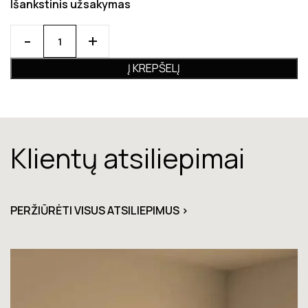
Išankstinis užsakymas
Į KREPŠELĮ
Klientų atsiliepimai
PERŽIŪRĖTI VISUS ATSILIEPIMUS >