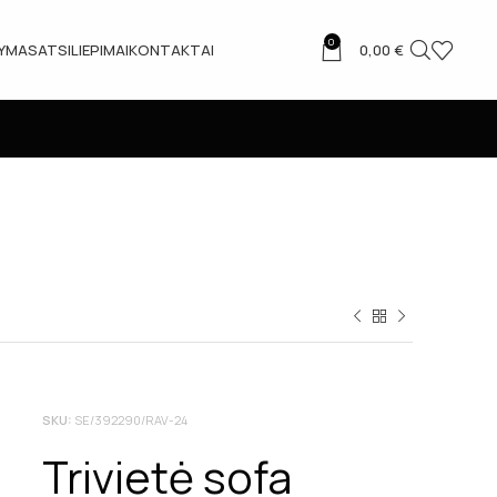
0
TYMAS
ATSILIEPIMAI
KONTAKTAI
0,00
€
SKU:
SE/392290/RAV-24
Trivietė sofa