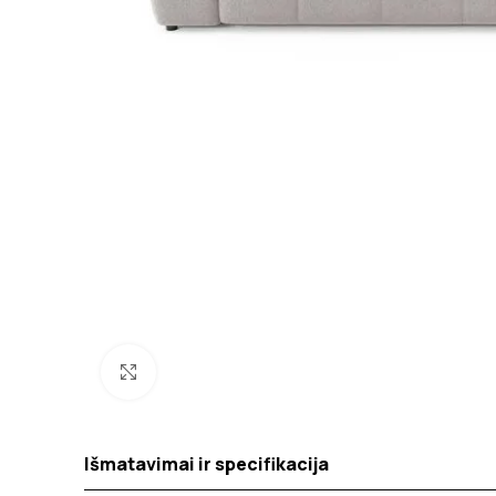
Spustelėkite norėdami padidinti
Išmatavimai ir specifikacija