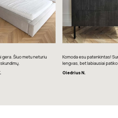
su patenkintas! Surinkimas
Puikios kokybės kėdės – laba
bet labiausiai patiko spalva.
patogios ir stilingos.
 N.
Raminta G.