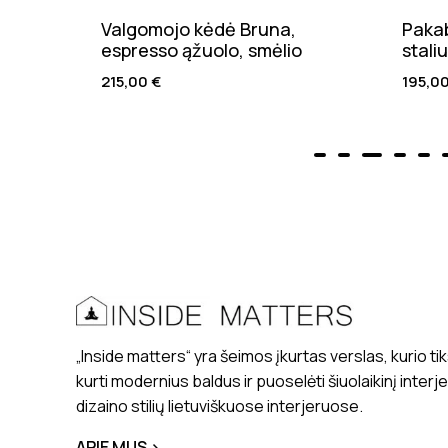
Valgomojo kėdė Bruna,
Pakab
espresso ąžuolo, smėlio
stali
215,00
€
195,0
„Inside matters“ yra šeimos įkurtas verslas, kurio tik
kurti modernius baldus ir puoselėti šiuolaikinį interj
dizaino stilių lietuviškuose interjeruose.
APIE MUS >