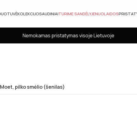
DUOTUVĖ
KOLEKCIJOS
AUDINIAI
TURIME SANDĖLYJE
NUOLAIDOS
PRISTA
Nemokamas pristatymas visoje Lietuvoje
 Moet, pilko smėlio (šenilas)