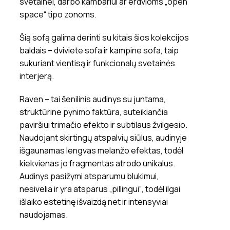
svetainei, darbo kambariui ar erdvioms „open
space“ tipo zonoms.
Šią sofą galima derinti su kitais šios kolekcijos
baldais – dviviete sofa ir kampine sofa, taip
sukuriant vientisą ir funkcionalų svetainės
interjerą.
Raven – tai šenilinis audinys su juntama,
struktūrine pynimo faktūra, suteikiančia
paviršiui trimačio efekto ir subtilaus žvilgesio.
Naudojant skirtingų atspalvių siūlus, audinyje
išgaunamas lengvas melanžo efektas, todėl
kiekvienas jo fragmentas atrodo unikalus.
Audinys pasižymi atsparumu blukimui,
nesivelia ir yra atsparus „pillingui“, todėl ilgai
išlaiko estetinę išvaizdą net ir intensyviai
naudojamas.