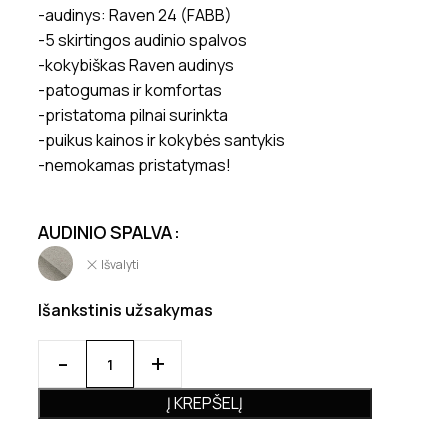
-audinys: Raven 24 (FABB)
-5 skirtingos audinio spalvos
-kokybiškas Raven audinys
-patogumas ir komfortas
-pristatoma pilnai surinkta
-puikus kainos ir kokybės santykis
-nemokamas pristatymas!
AUDINIO SPALVA
Išvalyti
Išankstinis užsakymas
Į KREPŠELĮ