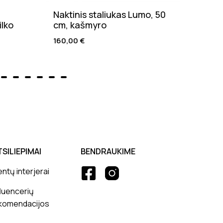
Naktinis staliukas Lumo, 50
Valg
ilko
cm, kašmyro
natū
160,00
€
205,
TSILIEPIMAI
BENDRAUKIME
entų interjerai
fluencerių
komendacijos