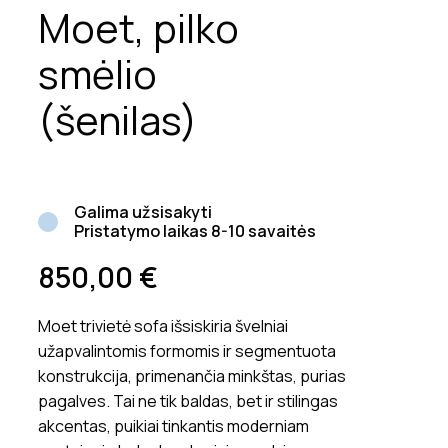
Moet, pilko
smėlio
(šenilas)
Galima užsisakyti
Pristatymo laikas 8-10 savaitės
850,00
€
Moet trivietė sofa išsiskiria švelniai
užapvalintomis formomis ir segmentuota
konstrukcija, primenančia minkštas, purias
pagalves. Tai ne tik baldas, bet ir stilingas
akcentas, puikiai tinkantis moderniam