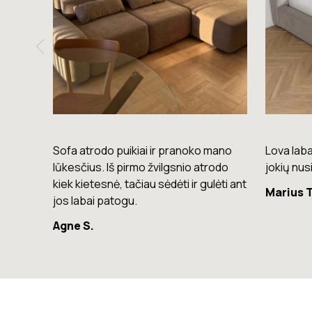
mano
Lova labai gera. Šiuo metu neturiu
Komoda e
rodo
jokių nusiskundimų.
lengvas, 
lėti ant
Marius T.
Giedrius