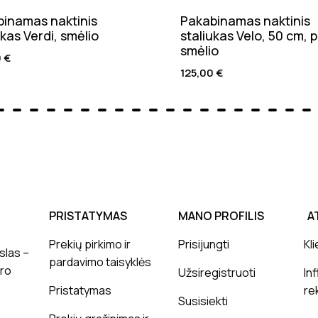
inamas naktinis
Pakabinamas naktinis
ukas Verdi, smėlio
staliukas Velo, 50 cm, p
smėlio
0
€
125,00
€
PRISTATYMAS
MANO PROFILIS
A
Prekių pirkimo ir
Prisijungti
Kli
slas –
pardavimo taisyklės
ero
Užsiregistruoti
In
Pristatymas
re
Susisiekti