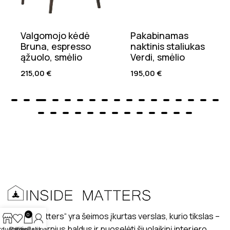
Valgomojo kėdė
Pakabinamas
Bruna, espresso
naktinis staliukas
ąžuolo, smėlio
Verdi, smėlio
215,00
€
195,00
€
„Inside matters“ yra šeimos įkurtas verslas, kurio tikslas –
0
kurti modernius baldus ir puoselėti šiuolaikinį interjero
rduotuvė
Patikę
Krepšelis
Paskyra