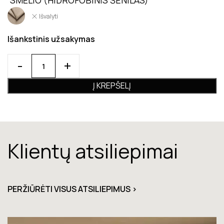
Išvalyti
Išankstinis užsakymas
Į KREPŠELĮ
Klientų atsiliepimai
PERŽIŪRĖTI VISUS ATSILIEPIMUS >