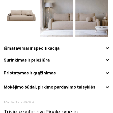
Išmatavimai ir specifikacija
Surinkimas ir priežiūra
Pristatymas ir grąžinimas
Mokėjimo būdai, pirkimo pardavimo taisyklės
SKU:
SE/391013/ENJ-2
Triviete sofa-lova Pinale, smėlio,