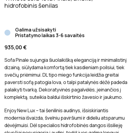
hidrofobinis šenilas
Galima užsisakyti
Pristatymo laikas 3-6 savaitės
935,00
€
Sofa Pinale sujungia šiuolaikišką eleganciją ir minimalistinį
dizainą, siūlydama komfortą tiek kasdieniam poilsiui, tiek
svečių priėmimui. DL tipo miego funkcija leidžia greitai
paversti sofą patogia lova, o talpi patalynės dėžė padeda
palaikyti tvarką. Dekoratyvinės pagalvėlės, įeinančios į
komplektą, suteikia baldui išskirtinio žavesio ir jaukumo.
Enjoy New Lux – tai šenilinis audinys, išsiskiriantis
modernia išvaizda, švelniu paviršiumi ir dideliu atsparumu
dėvėjimuisi. Dėl specialios hidrofobinės dangos išsilieję
skysčiai nesusigeria į audinį, todėl juos galima lengvai