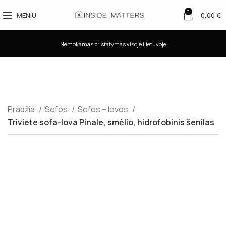
0
MENIU
0,00
€
Nemokamas pristatymas visoje Lietuvoje
Pradžia
Sofos
Sofos – lovos
Triviete sofa-lova Pinale, smėlio, hidrofobinis šenilas