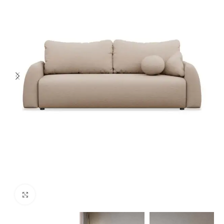
Spustelėkite norėdami padidinti