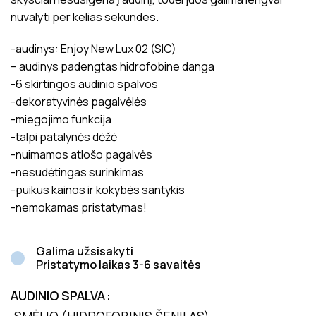
nuvalyti per kelias sekundes.
-audinys: Enjoy New Lux 02 (SIC)
– audinys padengtas hidrofobine danga
-6 skirtingos audinio spalvos
-dekoratyvinės pagalvėlės
-miegojimo funkcija
-talpi patalynės dėžė
-nuimamos atlošo pagalvės
-nesudėtingas surinkimas
-puikus kainos ir kokybės santykis
-nemokamas pristatymas!
Galima užsisakyti
Pristatymo laikas 3-6 savaitės
AUDINIO SPALVA
SMĖLIO (HIDROFOBINIS ŠENILAS)