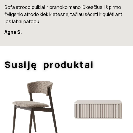
Lova labai gera. Šiuo metu neturiu jokių nusiskundimų.
Marius T.
Susiję produktai