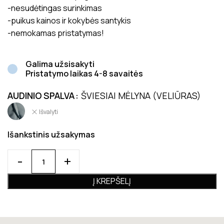
-nesudėtingas surinkimas
-puikus kainos ir kokybės santykis
-nemokamas pristatymas!
Galima užsisakyti
Pristatymo laikas 4-8 savaitės
AUDINIO SPALVA
ŠVIESIAI MĖLYNA (VELIŪRAS)
Išvalyti
Išankstinis užsakymas
Į KREPŠELĮ