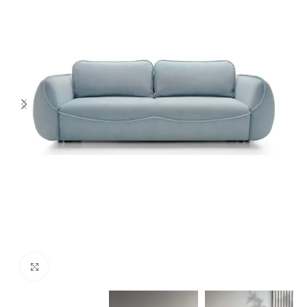
Spustelėkite norėdami padidinti