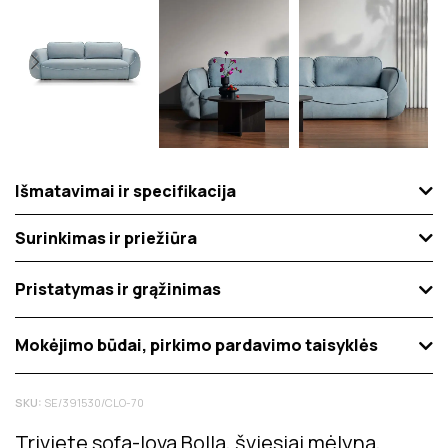
Išmatavimai ir specifikacija
Surinkimas ir priežiūra
Pristatymas ir grąžinimas
Mokėjimo būdai, pirkimo pardavimo taisyklės
SKU:
SE/391530/CLO-70
Triviete sofa-lova Bolla, šviesiai mėlyna,