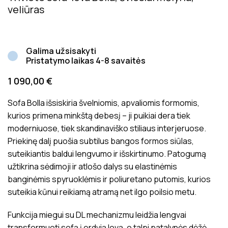
veliūras
Galima užsisakyti
Pristatymo laikas 4-8 savaitės
1 090,00
€
Sofa Bolla išsiskiria švelniomis, apvaliomis formomis,
kurios primena minkštą debesį – ji puikiai dera tiek
moderniuose, tiek skandinaviško stiliaus interjeruose.
Priekinę dalį puošia subtilus bangos formos siūlas,
suteikiantis baldui lengvumo ir išskirtinumo. Patogumą
užtikrina sėdimoji ir atlošo dalys su elastinėmis
banginėmis spyruoklėmis ir poliuretano putomis, kurios
suteikia kūnui reikiamą atramą net ilgo poilsio metu.
Funkcija miegui su DL mechanizmu leidžia lengvai
transformuoti sofą į erdvią lovą, o talpi patalynės dėžė