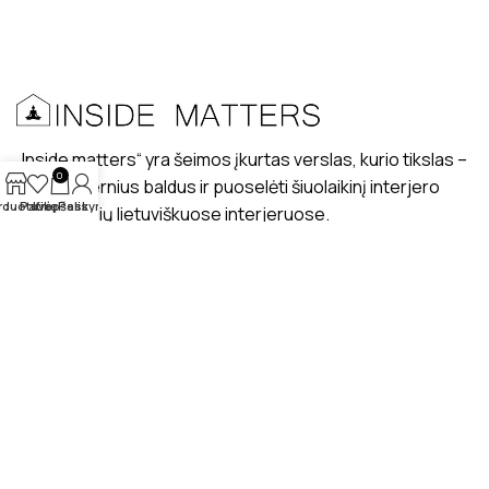
„Inside matters“ yra šeimos įkurtas verslas, kurio tikslas –
0
kurti modernius baldus ir puoselėti šiuolaikinį interjero
rduotuvė
Patikę
Krepšelis
Paskyra
dizaino stilių lietuviškuose interjeruose.
PRISTATYMAS
MANO PROFILIS
ATSILIEPIMAI
APIE MUS
BENDRAUKIME