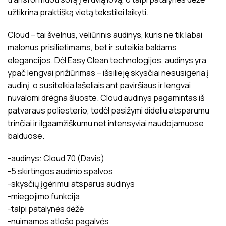
užtikrina praktišką vietą tekstilei laikyti.
Cloud – tai švelnus, veliūrinis audinys, kuris ne tik labai
malonus prisilietimams, bet ir suteikia baldams
elegancijos. Dėl Easy Clean technologijos, audinys yra
ypač lengvai prižiūrimas – išsilieję skysčiai nesusigeria į
audinį, o susitelkia lašeliais ant paviršiaus ir lengvai
nuvalomi drėgna šluoste. Cloud audinys pagamintas iš
patvaraus poliesterio, todėl pasižymi dideliu atsparumu
trinčiai ir ilgaamžiškumu net intensyviai naudojamuose
balduose.
-audinys: Cloud 70 (Davis)
-5 skirtingos audinio spalvos
-skysčių įgėrimui atsparus audinys
-miegojimo funkcija
-talpi patalynės dėžė
-nuimamos atlošo pagalvės