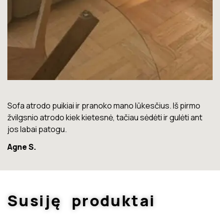
i ir pranoko mano lūkesčius. Iš pirmo
Lova labai gera. Šiuo 
ek kietesnė, tačiau sėdėti ir gulėti ant
Marius T.
Susiję produktai