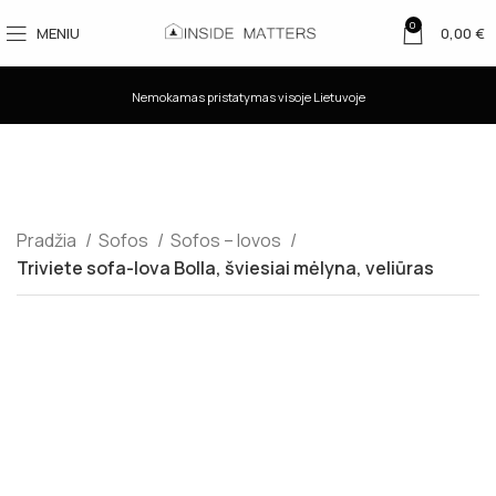
0
MENIU
0,00
€
Nemokamas pristatymas visoje Lietuvoje
Pradžia
Sofos
Sofos – lovos
Triviete sofa-lova Bolla, šviesiai mėlyna, veliūras