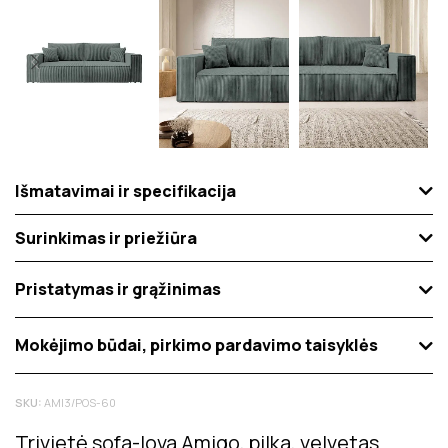
Išmatavimai ir specifikacija
Surinkimas ir priežiūra
Pristatymas ir grąžinimas
Mokėjimo būdai, pirkimo pardavimo taisyklės
SKU:
AMI3/POS-60
Trivietė sofa-lova Amigo, pilka, velvetas