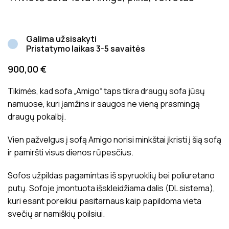
Galima užsisakyti
Pristatymo laikas 3-5 savaitės
900,00
€
Tikimės, kad sofa „Amigo“ taps tikra draugų sofa jūsų
namuose, kuri įamžins ir saugos ne vieną prasmingą
draugų pokalbį.
Vien pažvelgus į sofą Amigo norisi minkštai įkristi į šią sofą
ir pamiršti visus dienos rūpesčius.
Sofos užpildas pagamintas iš spyruoklių bei poliuretano
putų. Sofoje įmontuota išskleidžiama dalis (DL sistema),
kuri esant poreikiui pasitarnaus kaip papildoma vieta
svečių ar namiškių poilsiui.