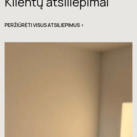
Klientų atsiliepimai
PERŽIŪRĖTI VISUS ATSILIEPIMUS >