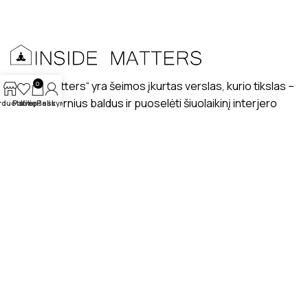
„Inside matters“ yra šeimos įkurtas verslas, kurio tikslas –
0
kurti modernius baldus ir puoselėti šiuolaikinį interjero
rduotuvė
Patikę
Krepšelis
Paskyra
dizaino stilių lietuviškuose interjeruose.
PRISTATYMAS
MANO PROFILIS
ATSILIEPIMAI
APIE MUS
BENDRAUKIME