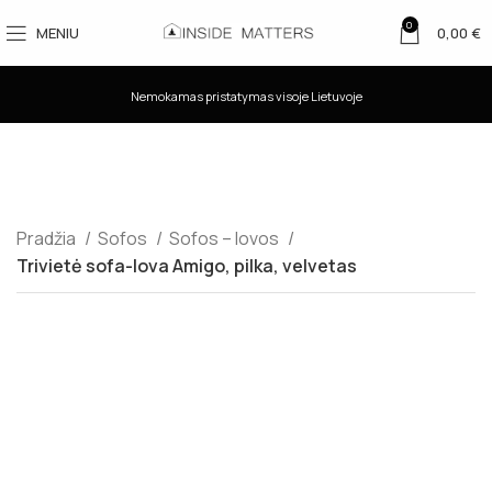
0
MENIU
0,00
€
Nemokamas pristatymas visoje Lietuvoje
Pradžia
Sofos
Sofos – lovos
Trivietė sofa-lova Amigo, pilka, velvetas