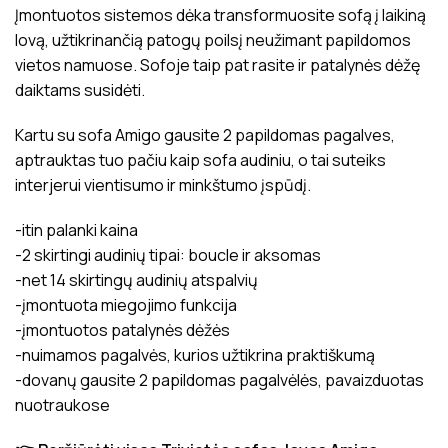
Įmontuotos sistemos dėka transformuosite sofą į laikiną
lovą, užtikrinančią patogų poilsį neužimant papildomos
vietos namuose. Sofoje taip pat rasite ir patalynės dėžę
daiktams susidėti.
Kartu su sofa Amigo gausite 2 papildomas pagalves,
aptrauktas tuo pačiu kaip sofa audiniu, o tai suteiks
interjerui vientisumo ir minkštumo įspūdį.
-itin palanki kaina
-2 skirtingi audinių tipai: boucle ir aksomas
-net 14 skirtingų audinių atspalvių
-įmontuota miegojimo funkcija
-įmontuotos patalynės dėžės
-nuimamos pagalvės, kurios užtikrina praktiškumą
-dovanų gausite 2 papildomas pagalvėlės, pavaizduotas
nuotraukose