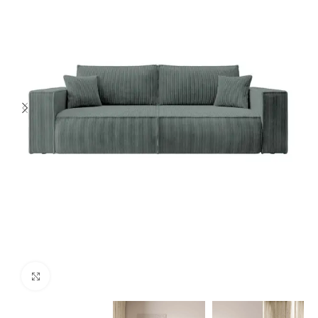
Spustelėkite norėdami padidinti