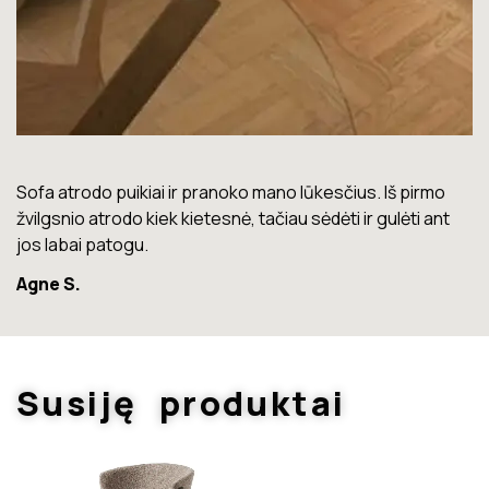
Lova labai gera. Šiuo metu neturiu jokių nusiskundimų.
Marius T.
Susiję produktai