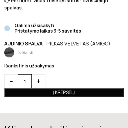
👉 Peržiūrėti visas Trivietės sofos-lovos Amigo
spalvas.
Galima užsisakyti
Pristatymo laikas 3-5 savaitės
AUDINIO SPALVA
PILKAS VELVETAS (AMIGO)
Išvalyti
Išankstinis užsakymas
Į KREPŠELĮ