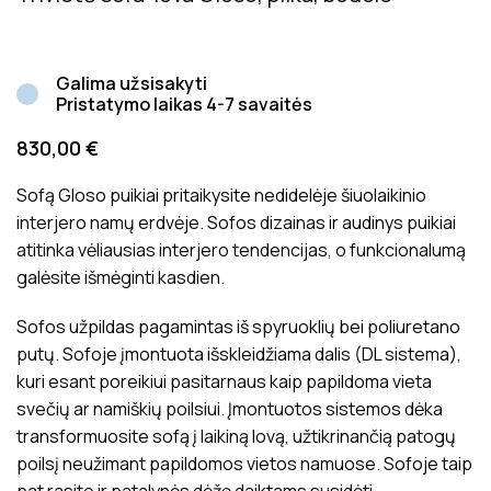
Galima užsisakyti
Pristatymo laikas 4-7 savaitės
830,00
€
Sofą Gloso puikiai pritaikysite nedidelėje šiuolaikinio
interjero namų erdvėje. Sofos dizainas ir audinys puikiai
atitinka vėliausias interjero tendencijas, o funkcionalumą
galėsite išmėginti kasdien.
Sofos užpildas pagamintas iš spyruoklių bei poliuretano
putų. Sofoje įmontuota išskleidžiama dalis (DL sistema),
kuri esant poreikiui pasitarnaus kaip papildoma vieta
svečių ar namiškių poilsiui. Įmontuotos sistemos dėka
transformuosite sofą į laikiną lovą, užtikrinančią patogų
poilsį neužimant papildomos vietos namuose. Sofoje taip