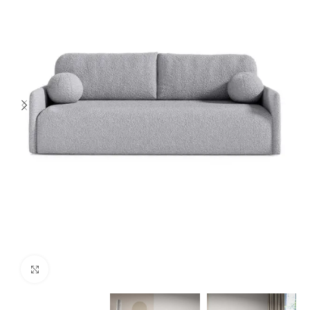
Spustelėkite norėdami padidinti