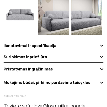
Išmatavimai ir specifikacija
Surinkimas ir priežiūra
Pristatymas ir grąžinimas
Mokėjimo būdai, pirkimo pardavimo taisyklės
SKU:
GLO3/ABR-6
Trivietė sofa-lova Gloso, pilka, boucle