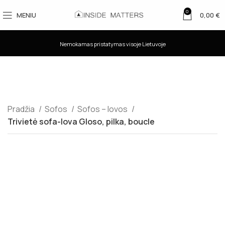
0
MENIU
0,00
€
Nemokamas pristatymas visoje Lietuvoje
Pradžia
Sofos
Sofos – lovos
Trivietė sofa-lova Gloso, pilka, boucle