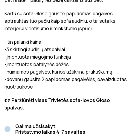
pat rasite ir patalynės dėžę daiktams susidėti.
Kartu su sofa Gloso gausite papildomas pagalves,
aptrauktas tuo pačiu kaip sofa audiniu, o tai suteiks
interjerui vientisumo ir minkštumo įspūdį.
-itin palanki kaina
-3 skirtingi audinių atspalviai
-įmontuota miegojimo funkcija
-įmontuotos patalynės dėžės
-nuimamos pagalvės, kurios užtikrina praktiškumą
-dovanų gausite 2 papildomas pagalvėlės, pavaizduotas
nuotraukose
👉 Peržiūrėti visas Trivietės sofa-lovos Gloso
spalvas.
Galima užsisakyti
Pristatymo laikas 4-7 savaitės