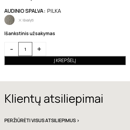
AUDINIO SPALVA
PILKA
Išvalyti
Išankstinis užsakymas
Į KREPŠELĮ
Klientų atsiliepimai
PERŽIŪRĖTI VISUS ATSILIEPIMUS >