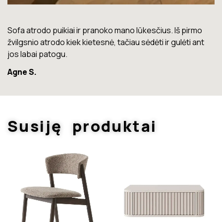
Lova labai gera. Šiuo metu neturiu jokių nusiskundimų.
Marius T.
Susiję produktai