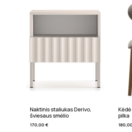
erivo,
Kėdė Mera, riešuto, tamsiai
pilka
s
180,00
€
1