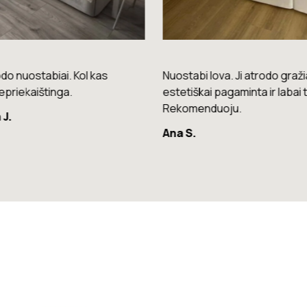
do nuostabiai. Kol kas
Nuostabi lova. Ji atrodo gražia
epriekaištinga.
estetiškai pagaminta ir labai t
Rekomenduoju.
 J.
Ana S.