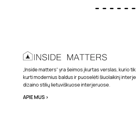
„Inside matters“ yra šeimos įkurtas verslas, kurio tik
kurti modernius baldus ir puoselėti šiuolaikinį interj
dizaino stilių lietuviškuose interjeruose.
APIE MUS >