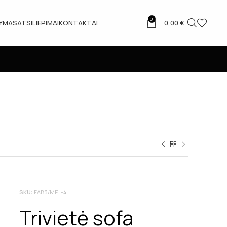
0
TYMAS
ATSILIEPIMAI
KONTAKTAI
0,00
€
SKU:
FAB3/MEL-4
Trivietė sofa