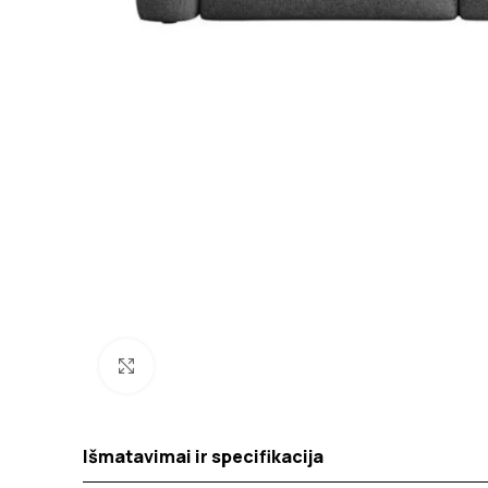
Spustelėkite norėdami padidinti
Išmatavimai ir specifikacija