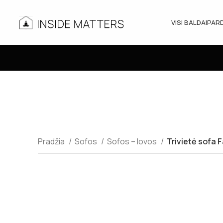
VISI BALDAI
PAR
Pradžia
Sofos
Sofos – lovos
Trivietė sofa F