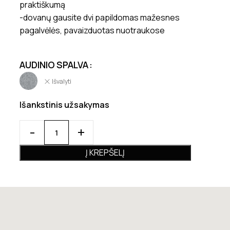
praktiškumą
-dovanų gausite dvi papildomas mažesnes
pagalvėlės, pavaizduotas nuotraukose
AUDINIO SPALVA
Išvalyti
Išankstinis užsakymas
Į KREPŠELĮ