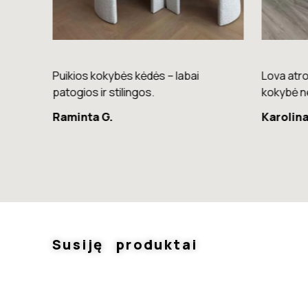
nkimas
Puikios kokybės kėdės – labai
Lova atro
palva.
patogios ir stilingos.
kokybė n
Raminta G.
Karolina
Susiję produktai