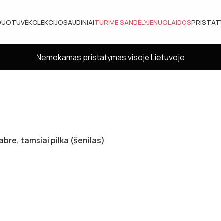
DUOTUVĖ
KOLEKCIJOS
AUDINIAI
TURIME SANDĖLYJE
NUOLAIDOS
PRISTA
Nemokamas pristatymas visoje Lietuvoje
abre, tamsiai pilka (šenilas)