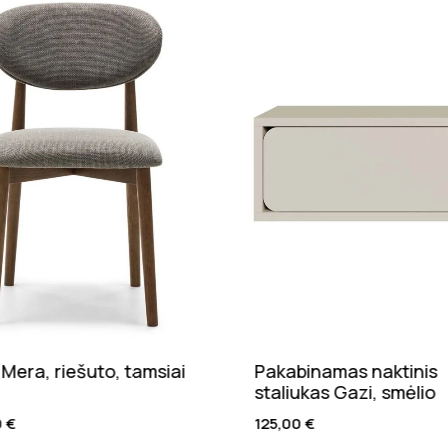
Pakabinamas naktinis
Naktinis staliukas N
taliukas Gazi, smėlio
alyvuotas ąžuolas
25,00
€
155,00
€