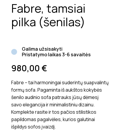
Fabre, tamsiai
pilka (šenilas)
Galima užsisakyti
Pristatymo laikas 3-6 savaitės
980,00
€
Fabre – tai harmoningai suderintų suapvalintų
formų sofa. Pagaminta iš aukštos kokybės
šenilo audinio sofa patrauks jūsų dėmesį
savo elegancija ir minimalistiniu dizainu.
Komplekte rasite ir tos pačios stilistikos
papildomas pagalvėles, kurios galutinai
išpildys sofos įvaizdį.