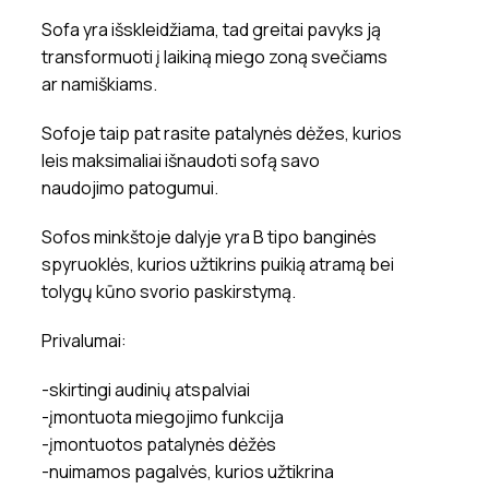
Sofa yra išskleidžiama, tad greitai pavyks ją
transformuoti į laikiną miego zoną svečiams
ar namiškiams.
Sofoje taip pat rasite patalynės dėžes, kurios
leis maksimaliai išnaudoti sofą savo
naudojimo patogumui.
Sofos minkštoje dalyje yra B tipo banginės
spyruoklės, kurios užtikrins puikią atramą bei
tolygų kūno svorio paskirstymą.
Privalumai:
-skirtingi audinių atspalviai
-įmontuota miegojimo funkcija
-įmontuotos patalynės dėžės
-nuimamos pagalvės, kurios užtikrina