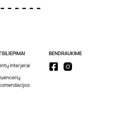
TSILIEPIMAI
BENDRAUKIME
entų interjerai
fluencerių
komendacijos