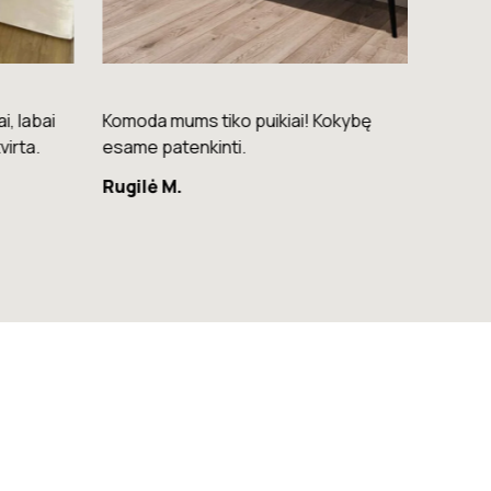
i, labai
Komoda mums tiko puikiai! Kokybę
Ačiū! 
virta.
esame patenkinti.
Saulė 
Rugilė M.