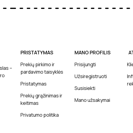
PRISTATYMAS
MANO PROFILIS
A
Prekių pirkimo ir
Prisijungti
Kli
slas –
pardavimo taisyklės
ero
Užsiregistruoti
In
Pristatymas
re
Susisiekti
Prekių grąžinimas ir
Mano užsakymai
keitimas
Privatumo politika