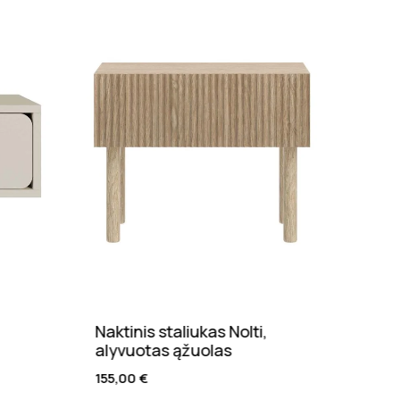
olti,
Kėdė Amali, ecru
170,00
€