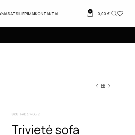
0
TYMAS
ATSILIEPIMAI
KONTAKTAI
0,00
€
SKU:
FAB3/MOL-2
Trivietė sofa