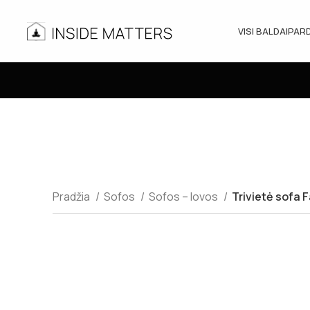
VISI BALDAI
PAR
Pradžia
Sofos
Sofos – lovos
Trivietė sofa 