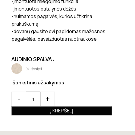
-įmontuota miegojimo funkcija
-įmontuotos patalynės dėžės
-nuimamos pagalvės, kurios užtikrina
praktiškumą
-dovanų gausite dvi papildomas mažesnes
pagalvėlės, pavaizduotas nuotraukose
AUDINIO SPALVA
Išvalyti
Išankstinis užsakymas
Į KREPŠELĮ