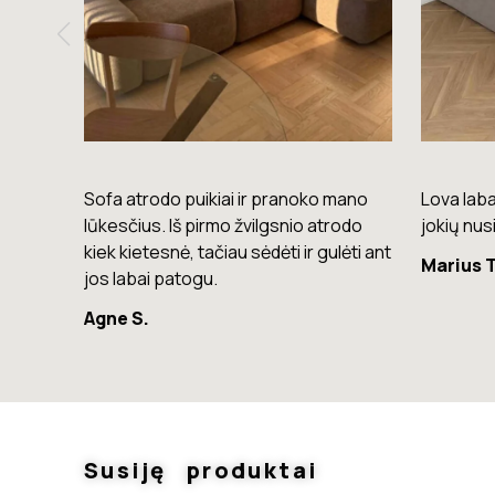
mano
Lova labai gera. Šiuo metu neturiu
Komoda e
rodo
jokių nusiskundimų.
lengvas, 
lėti ant
Marius T.
Giedrius
Susiję produktai