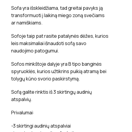
Sofa yra išskleidžiama, tad greitai pavyks ją
transformuoti į laikiną miego zoną svečiams
ar namiškiams.
Sofoje taip pat rasite patalynės dėžes, kurios
leis maksimaliai išnaudoti sofą savo
naudojimo patogumui.
Sofos minkštoje dalyje yra B tipo banginės
spyruoklės, kurios užtikrins puikią atramą bei
tolygų kūno svorio paskirstymą.
Sofą galite rinktis iš 3 skirtingų audinių
atspalvių.
Privalumai:
-3 skirtingi audinių atspalviai