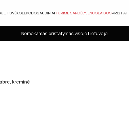
DUOTUVĖ
KOLEKCIJOS
AUDINIAI
TURIME SANDĖLYJE
NUOLAIDOS
PRISTA
Nemokamas pristatymas visoje Lietuvoje
Fabre, kreminė