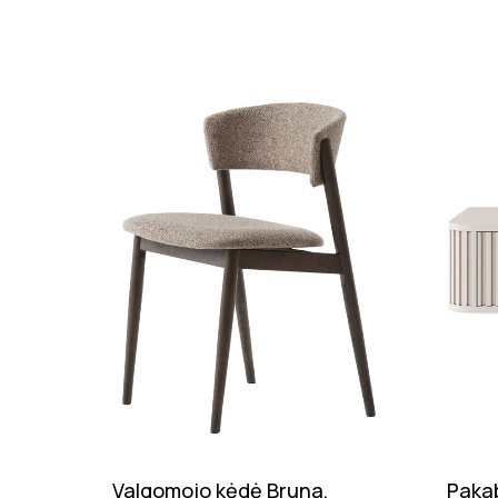
Valgomojo kėdė Bruna,
Pakab