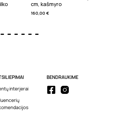
ilko
cm, kašmyro
natū
160,00
€
205,
TSILIEPIMAI
BENDRAUKIME
entų interjerai
fluencerių
komendacijos