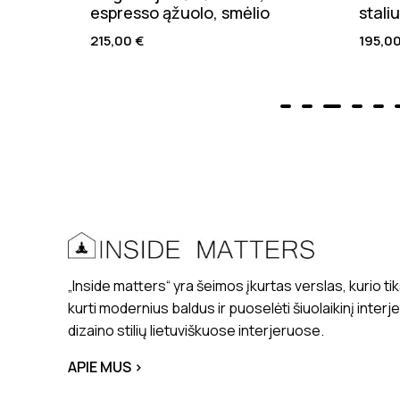
espresso ąžuolo, smėlio
stali
215,00
€
195,0
„Inside matters“ yra šeimos įkurtas verslas, kurio tik
kurti modernius baldus ir puoselėti šiuolaikinį interj
dizaino stilių lietuviškuose interjeruose.
APIE MUS >