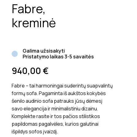
Fabre,
kreminė
Galima užsisakyti
Pristatymo laikas 3-5 savaitės
940,00
€
Fabre – tai harmoningai suderintų suapvalintų
formų sofa. Pagaminta iš aukštos kokybės
šenilo audinio sofa patrauks jūsų dėmesį
savo elegancija ir minimalistiniu dizainu.
Komplekte rasite ir tos pačios stilistikos
papildomas pagalvėles, kurios galutinai
išpildys sofos įvaizdį.