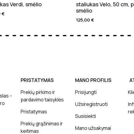
ukas Verdi, smėlio
staliukas Velo, 50 cm, p
smėlio
0
€
125,00
€
PRISTATYMAS
MANO PROFILIS
A
Prekių pirkimo ir
Prisijungti
Kli
slas –
pardavimo taisyklės
ero
Užsiregistruoti
In
Pristatymas
re
Susisiekti
Prekių grąžinimas ir
Mano užsakymai
keitimas