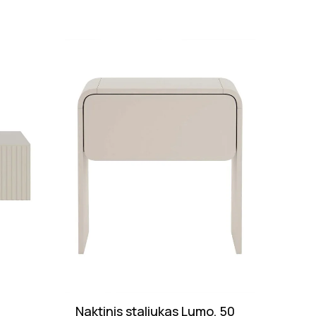
Nuolaid
Naktinis staliukas Lumo, 50
Valg