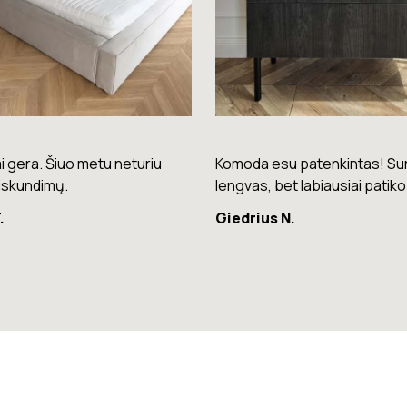
su patenkintas! Surinkimas
Puikios kokybės kėdės – laba
bet labiausiai patiko spalva.
patogios ir stilingos.
 N.
Raminta G.