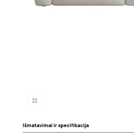
Spustelėkite norėdami padidinti
Išmatavimai ir specifikacija