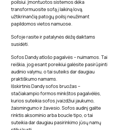
poilsiui. Įmontuotos sistemos dėka
transformuosite sofą į laikiną lovą,
užtikrinančią patogų poilsį neužimant
papildomos vietos namuose.
Sofoje rasite ir patalynės dėžę daiktams
susidėti.
Sofos Dandy atlošo pagalvės – nuimamos. Tai
reiškia, jog esant poreikiui galėsite pasirūpinti
audinio valymu, o tai suteiks dar daugiau
praktiškumo namams.
Išskirtinis Dandy sofos bruožas –
stačiakampio formos minkštos pagalvėlės,
kurios suteikia sofos įvaizdžiui jaukumo,
žaismingumo ir žavesio. Sofos audinį galite
rinktis aksominio arba boucle tipo, o tai
suteikia dar daugiau pasirinkimo jūsų namų
stiliui kurti.