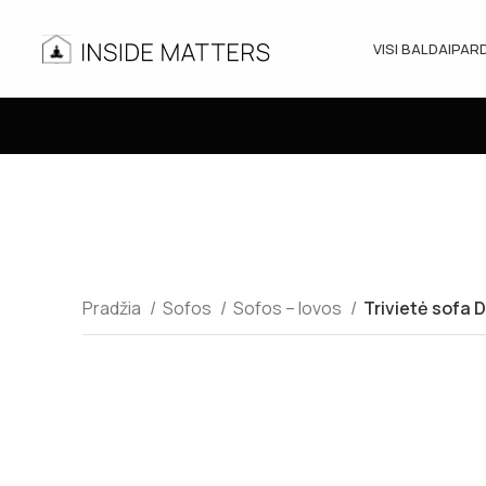
VISI BALDAI
PAR
Pradžia
Sofos
Sofos – lovos
Trivietė sofa 