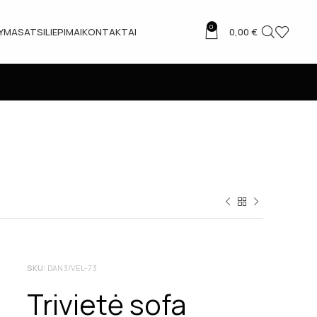
0
TYMAS
ATSILIEPIMAI
KONTAKTAI
0,00
€
SKU:
DAN3/VEL-73
Trivietė sofa