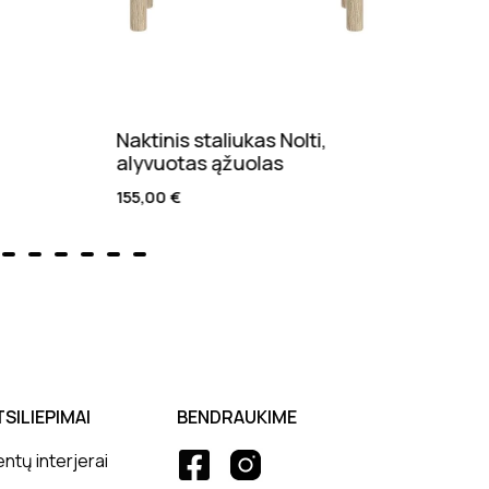
Naktinis staliukas Nolti,
Kėdė
alyvuotas ąžuolas
170,
155,00
€
TSILIEPIMAI
BENDRAUKIME
entų interjerai