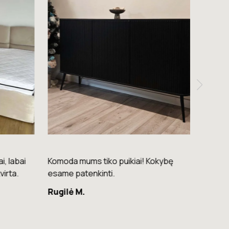
i, labai
Komoda mums tiko puikiai! Kokybę
Ačiū! 
virta.
esame patenkinti.
Saulė 
Rugilė M.