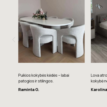
nkimas
Puikios kokybės kėdės – labai
Lova atro
palva.
patogios ir stilingos.
kokybė n
Raminta G.
Karolina