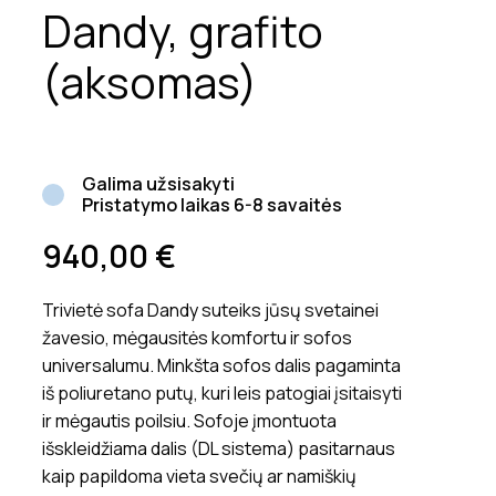
Dandy, grafito
(aksomas)
Galima užsisakyti
Pristatymo laikas 6-8 savaitės
940,00
€
Trivietė sofa Dandy suteiks jūsų svetainei
žavesio, mėgausitės komfortu ir sofos
universalumu. Minkšta sofos dalis pagaminta
iš poliuretano putų, kuri leis patogiai įsitaisyti
ir mėgautis poilsiu. Sofoje įmontuota
išskleidžiama dalis (DL sistema) pasitarnaus
kaip papildoma vieta svečių ar namiškių