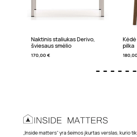
Naktinis staliukas Derivo,
Kėdė 
lio
šviesaus smėlio
pilka
170,00
€
180,0
„Inside matters“ yra šeimos įkurtas verslas, kurio tik