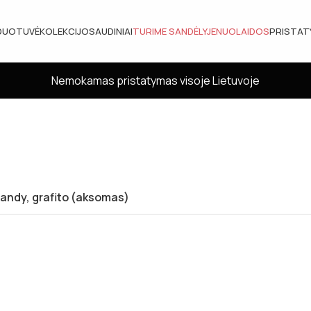
DUOTUVĖ
KOLEKCIJOS
AUDINIAI
TURIME SANDĖLYJE
NUOLAIDOS
PRISTA
Nemokamas pristatymas visoje Lietuvoje
Dandy, grafito (aksomas)