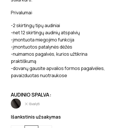
Privalumai:
-2 skirtingų tipų audiniai
-net 12 skirtingų audinių atspalvių
-įmontuota miegojimo funkcija
-įmontuotos patalynės dėžės
-nuimamos pagalvės, kurios užtikrina
praktiškumą
-dovanų gausite apvalios formos pagalvėles,
pavaizduotas nuotraukose
AUDINIO SPALVA
Išvalyti
Išankstinis užsakymas