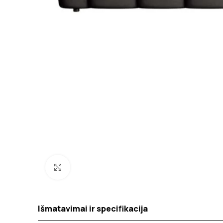
Spustelėkite norėdami padidinti
Išmatavimai ir specifikacija