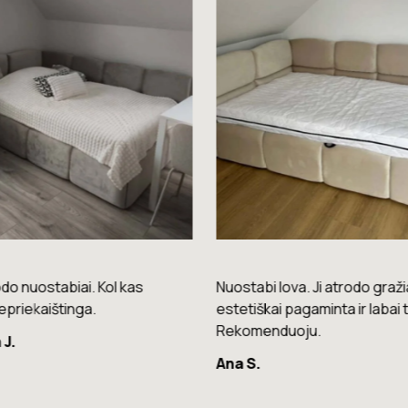
do nuostabiai. Kol kas
Nuostabi lova. Ji atrodo gražia
epriekaištinga.
estetiškai pagaminta ir labai t
Rekomenduoju.
 J.
Ana S.