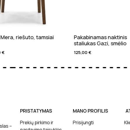
Mera, riešuto, tamsiai
Pakabinamas naktinis
staliukas Gazi, smėlio
0
€
125,00
€
PRISTATYMAS
MANO PROFILIS
A
Prekių pirkimo ir
Prisijungti
Kli
slas –
pardavimo taisyklės