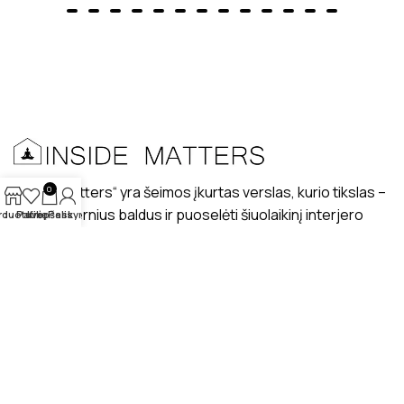
„Inside matters“ yra šeimos įkurtas verslas, kurio tikslas –
0
kurti modernius baldus ir puoselėti šiuolaikinį interjero
rduotuvė
Patikę
Krepšelis
Paskyra
dizaino stilių lietuviškuose interjeruose.
PRISTATYMAS
MANO PROFILIS
ATSILIEPIMAI
APIE MUS
BENDRAUKIME