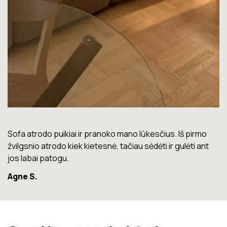
pirmo
Lova labai gera. Šiuo metu neturiu jokių nusiskundimų
ti ant
Marius T.