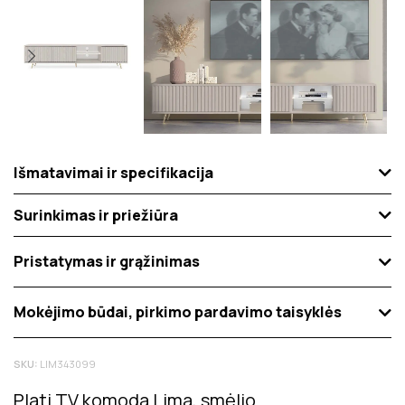
Išmatavimai ir specifikacija
Surinkimas ir priežiūra
Pristatymas ir grąžinimas
Mokėjimo būdai, pirkimo pardavimo taisyklės
SKU:
LIM343099
Plati TV komoda Lima, smėlio