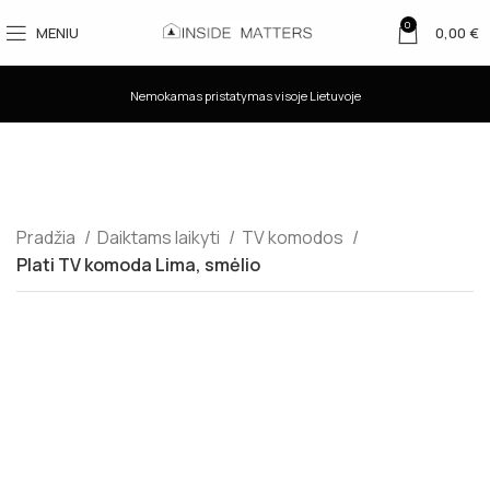
0
MENIU
0,00
€
Nemokamas pristatymas visoje Lietuvoje
Pradžia
Daiktams laikyti
TV komodos
Plati TV komoda Lima, smėlio