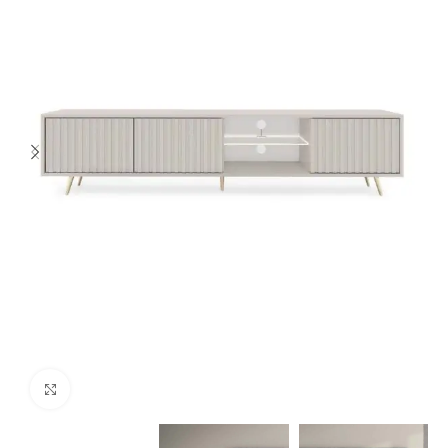
Spustelėkite norėdami padidinti