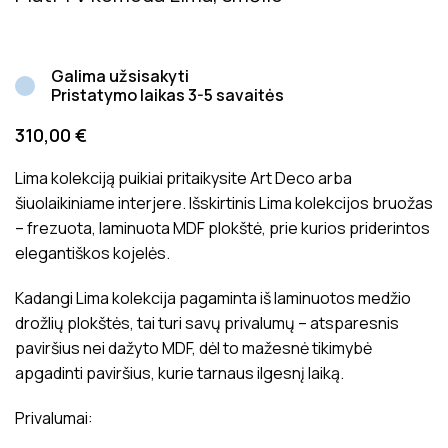
Galima užsisakyti
Pristatymo laikas 3-5 savaitės
310,00
€
Lima kolekciją puikiai pritaikysite Art Deco arba
šiuolaikiniame interjere. Išskirtinis Lima kolekcijos bruožas
– frezuota, laminuota MDF plokštė, prie kurios priderintos
elegantiškos kojelės.
Kadangi Lima kolekcija pagaminta iš laminuotos medžio
drožlių plokštės, tai turi savų privalumų – atsparesnis
paviršius nei dažyto MDF, dėl to mažesnė tikimybė
apgadinti paviršius, kurie tarnaus ilgesnį laiką.
Privalumai: