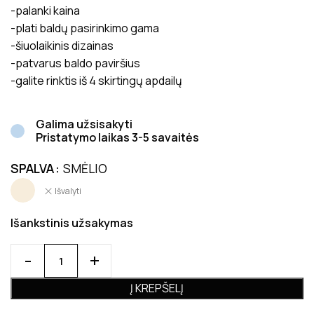
-palanki kaina
-plati baldų pasirinkimo gama
-šiuolaikinis dizainas
-patvarus baldo paviršius
-galite rinktis iš 4 skirtingų apdailų
Galima užsisakyti
Pristatymo laikas 3-5 savaitės
SPALVA
SMĖLIO
Išvalyti
Išankstinis užsakymas
Į KREPŠELĮ