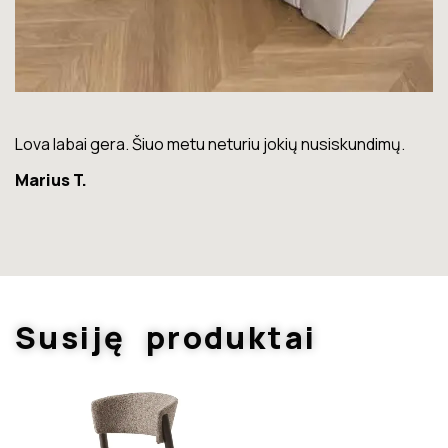
Lova labai gera. Šiuo metu neturiu jokių nusiskundimų.
K
la
Marius T.
G
Susiję produktai