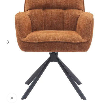
Spustelėkite norėdami padidinti