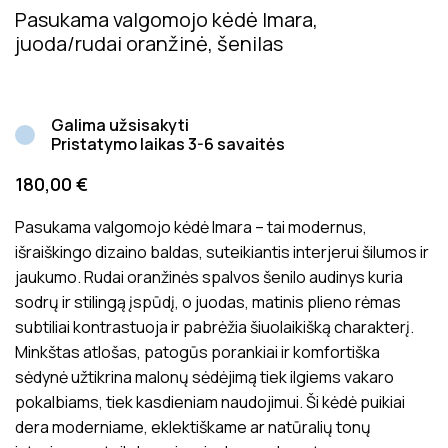
Pasukama valgomojo kėdė Imara,
juoda/rudai oranžinė, šenilas
Galima užsisakyti
Pristatymo laikas 3-6 savaitės
180,00
€
Pasukama valgomojo kėdė Imara – tai modernus,
išraiškingo dizaino baldas, suteikiantis interjerui šilumos ir
jaukumo. Rudai oranžinės spalvos šenilo audinys kuria
sodrų ir stilingą įspūdį, o juodas, matinis plieno rėmas
subtiliai kontrastuoja ir pabrėžia šiuolaikišką charakterį.
Minkštas atlošas, patogūs porankiai ir komfortiška
sėdynė užtikrina malonų sėdėjimą tiek ilgiems vakaro
pokalbiams, tiek kasdieniam naudojimui. Ši kėdė puikiai
dera moderniame, eklektiškame ar natūralių tonų