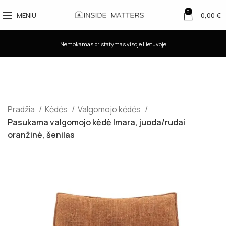
0
MENIU
0,00
€
Nemokamas pristatymas visoje Lietuvoje
Pradžia
Kėdės
Valgomojo kėdės
Pasukama valgomojo kėdė Imara, juoda/rudai
oranžinė, šenilas