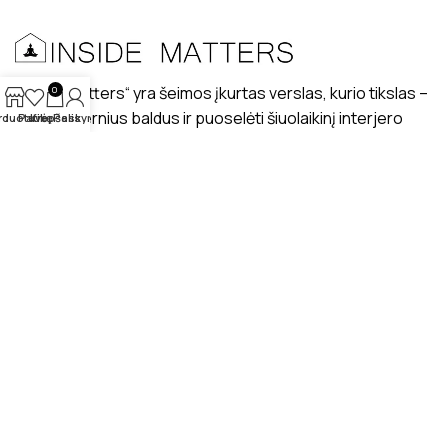
„Inside matters“ yra šeimos įkurtas verslas, kurio tikslas –
0
kurti modernius baldus ir puoselėti šiuolaikinį interjero
rduotuvė
Patikę
Krepšelis
Paskyra
dizaino stilių lietuviškuose interjeruose.
PRISTATYMAS
MANO PROFILIS
ATSILIEPIMAI
APIE MUS
BENDRAUKIME