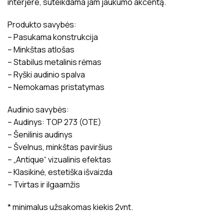
interjere, suteikdama jam jaukumo akcentą.
Produkto savybės:
– Pasukama konstrukcija
– Minkštas atlošas
– Stabilus metalinis rėmas
– Ryški audinio spalva
– Nemokamas pristatymas
Audinio savybės:
– Audinys: TOP 273 (OTE)
– Šenilinis audinys
– Švelnus, minkštas paviršius
– „Antique“ vizualinis efektas
– Klasikinė, estetiška išvaizda
– Tvirtas ir ilgaamžis
* minimalus užsakomas kiekis 2vnt.