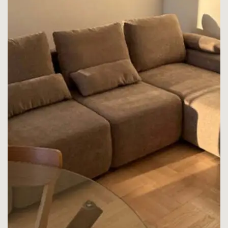
K
la
G