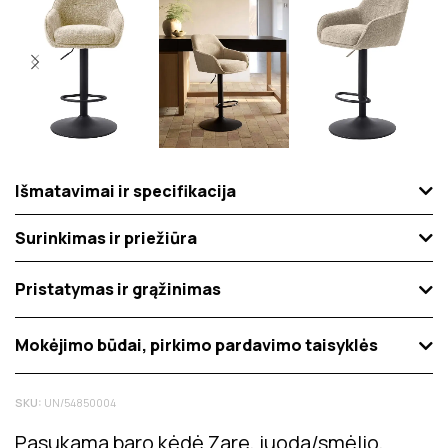
Išmatavimai ir specifikacija
Surinkimas ir priežiūra
Pristatymas ir grąžinimas
Mokėjimo būdai, pirkimo pardavimo taisyklės
SKU:
UN/54850004
Pasukama baro kėdė Zare, juoda/smėlio,