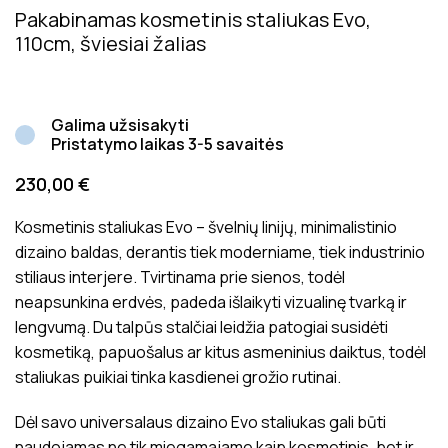
Pakabinamas kosmetinis staliukas Evo,
110cm, šviesiai žalias
Galima užsisakyti
Pristatymo laikas 3-5 savaitės
230,00
€
Kosmetinis staliukas Evo – švelnių linijų, minimalistinio
dizaino baldas, derantis tiek moderniame, tiek industrinio
stiliaus interjere. Tvirtinama prie sienos, todėl
neapsunkina erdvės, padeda išlaikyti vizualinę tvarką ir
lengvumą. Du talpūs stalčiai leidžia patogiai susidėti
kosmetiką, papuošalus ar kitus asmeninius daiktus, todėl
staliukas puikiai tinka kasdienei grožio rutinai.
Dėl savo universalaus dizaino Evo staliukas gali būti
naudojamas ne tik miegamajame kaip kosmetinis, bet ir