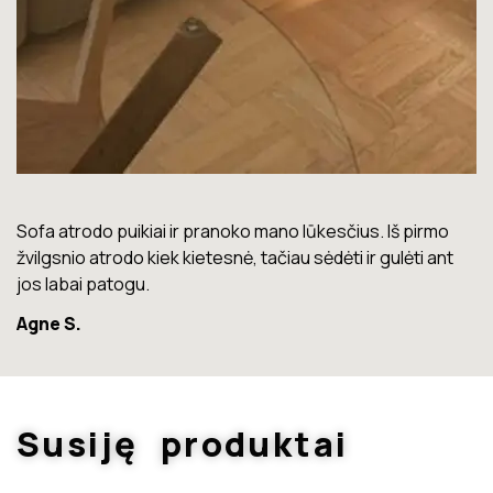
Lova labai gera. Šiuo metu neturiu jokių nusiskundimų.
Marius T.
Susiję produktai