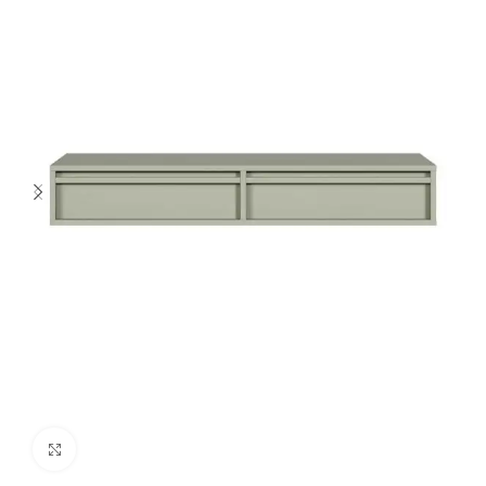
Spustelėkite norėdami padidinti