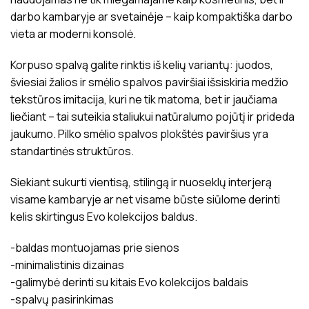
darbo kambaryje ar svetainėje – kaip kompaktiška darbo
vieta ar moderni konsolė.
Korpuso spalvą galite rinktis iš kelių variantų: juodos,
šviesiai žalios ir smėlio spalvos paviršiai išsiskiria medžio
tekstūros imitacija, kuri ne tik matoma, bet ir jaučiama
liečiant – tai suteikia staliukui natūralumo pojūtį ir prideda
jaukumo. Pilko smėlio spalvos plokštės paviršius yra
standartinės struktūros.
Siekiant sukurti vientisą, stilingą ir nuoseklų interjerą
visame kambaryje ar net visame būste siūlome derinti
kelis skirtingus Evo kolekcijos baldus.
-baldas montuojamas prie sienos
-minimalistinis dizainas
-galimybė derinti su kitais Evo kolekcijos baldais
-spalvų pasirinkimas