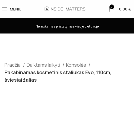
0
MENIU
0,00
€
Nemokamas pristatymas visoje Lietuvoje
Pradžia
Daiktams laikyti
Konsolės
Pakabinamas kosmetinis staliukas Evo, 110cm,
šviesiai žalias