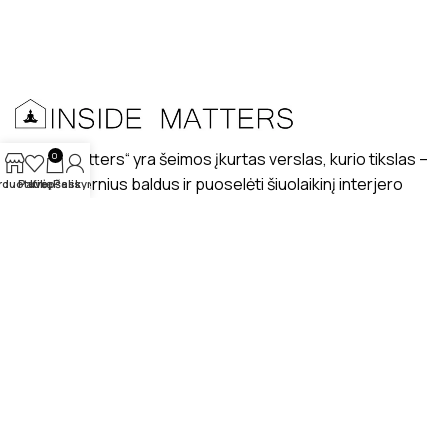
„Inside matters“ yra šeimos įkurtas verslas, kurio tikslas –
0
kurti modernius baldus ir puoselėti šiuolaikinį interjero
rduotuvė
Patikę
Krepšelis
Paskyra
dizaino stilių lietuviškuose interjeruose.
PRISTATYMAS
MANO PROFILIS
ATSILIEPIMAI
APIE MUS
BENDRAUKIME