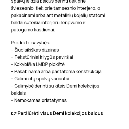
spalvų leidžia baldus derinti tiek prie
šviesesnio, tiek prie tamsesnio interjero, o
pakabinami arba ant metalinių kojelių statomi
baldai suteikia interjerui lengvumo ir
patogumo kasdienai.
Produkto savybės:
– Šiuolaikiškas dizainas
– Tekstūriniai ir lygūs paviršiai
– Kokybiška LMDP plokštė
– Pakabinama arba pastatoma konstrukcija
– Galimi kitų spalvų variantai
– Galimybė derinti su kitais Demi kolekcijos
baldais
– Nemokamas pristatymas
👉 Peržiūrėti visus Demi kolekcijos baldus