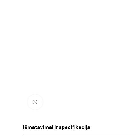
Spustelėkite norėdami padidinti
Išmatavimai ir specifikacija