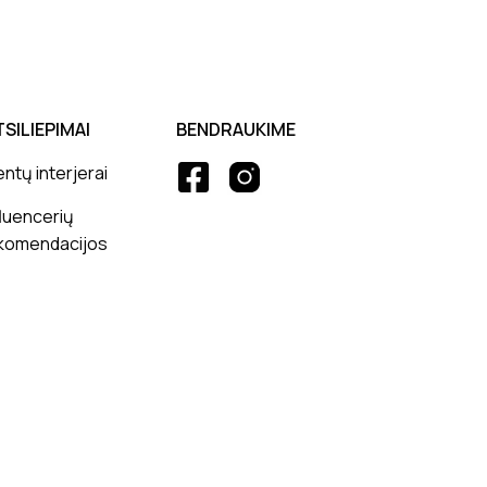
TSILIEPIMAI
BENDRAUKIME
entų interjerai
fluencerių
komendacijos