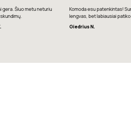
su patenkintas! Surinkimas
Puikios kokybės kėdės – laba
bet labiausiai patiko spalva.
patogios ir stilingos.
 N.
Raminta G.