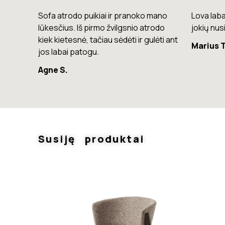
mano
Lova labai gera. Šiuo metu neturiu
Komoda e
rodo
jokių nusiskundimų.
lengvas, 
lėti ant
Marius T.
Giedrius
Susiję produktai