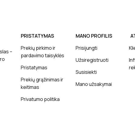
PRISTATYMAS
MANO PROFILIS
A
Prekių pirkimo ir
Prisijungti
Kli
slas –
pardavimo taisyklės
ero
Užsiregistruoti
In
Pristatymas
re
Susisiekti
Prekių grąžinimas ir
Mano užsakymai
keitimas
Privatumo politika
© 2025 Insidematters.lt Visos teisės saugomos