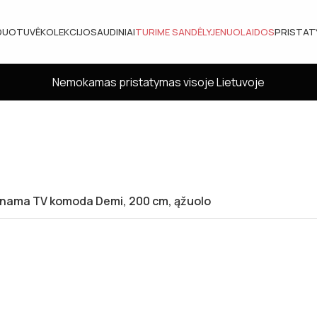
DUOTUVĖ
KOLEKCIJOS
AUDINIAI
TURIME SANDĖLYJE
NUOLAIDOS
PRISTA
Nemokamas pristatymas visoje Lietuvoje
nama TV komoda Demi, 200 cm, ąžuolo