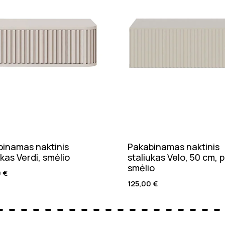
inamas naktinis
Pakabinamas naktinis
ukas Verdi, smėlio
staliukas Velo, 50 cm, p
smėlio
0
€
125,00
€