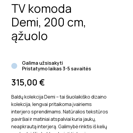
TV komoda
Demi, 200 cm,
ąžuolo
Galima užsisakyti
Pristatymo laikas 3-5 savaitės
315,00
€
Baldų kolekcija Demi – tai šiuolaikiško dizaino
kolekcija, lengvai pritaikoma įvairiems
interjero sprendimams. Natūralios tekstūros
paviršiai ir matiniai atspalviai kuria jaukų,
neapkrautą interjerą. Galimybė rinktis iš kelių