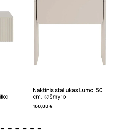
Naktinis staliukas Lumo, 50
Valg
ilko
cm, kašmyro
natū
160,00
€
205,