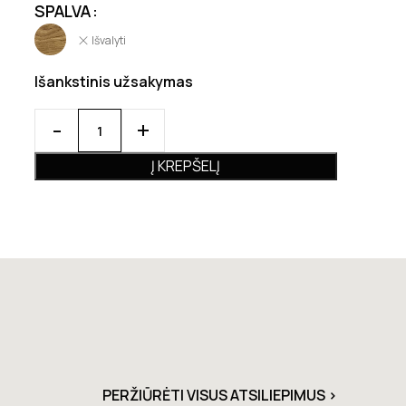
SPALVA
Išvalyti
Išankstinis užsakymas
Į KREPŠELĮ
PERŽIŪRĖTI VISUS ATSILIEPIMUS >