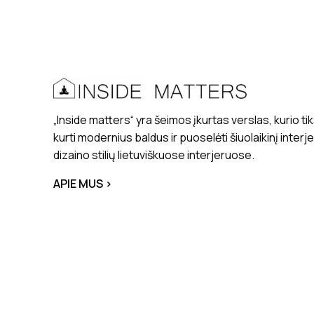
„Inside matters“ yra šeimos įkurtas verslas, kurio tik
kurti modernius baldus ir puoselėti šiuolaikinį interj
dizaino stilių lietuviškuose interjeruose.
APIE MUS >