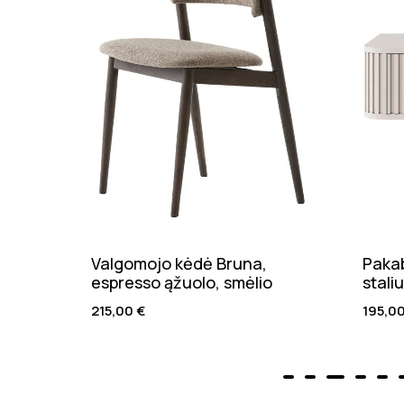
Valgomojo kėdė Bruna,
Pakab
espresso ąžuolo, smėlio
stali
215,00
€
195,0