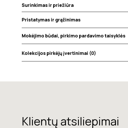
Surinkimas ir priežiūra
Pristatymas ir grąžinimas
Mokėjimo būdai, pirkimo pardavimo taisyklės
Kolekcijos pirkėjų įvertinimai (0)
Tik registruoti Inside matters klientai, kurie įsigijo 
įvertinimas rodo bendrą vidutinį klientų įvertinimą. A
tinkamumo ir aktualumo produkto vertinimui.
Klientų atsiliepimai