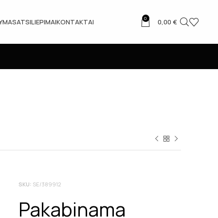
0
TYMAS
ATSILIEPIMAI
KONTAKTAI
0,00
€
SKU:
SE/389912
Pakabinama