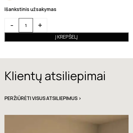
Išankstinis užsakymas
Į KREPŠELĮ
Klientų atsiliepimai
PERŽIŪRĖTI VISUS ATSILIEPIMUS >