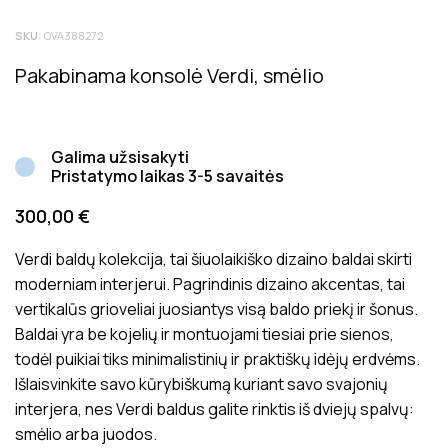
Tik registruoti Inside matters klientai, kurie įsigijo šį
SKU:
OVA388272
produktą, gali palikti atsiliepimą. Bendras produktų
įvertinimas rodo bendrą vidutinį klientų įvertinimą.
Pakabinama konsolė Verdi, smėlio
Atsiliepimai prieš juos paskelbiant yra patikrinami dėl jų
tinkamumo ir aktualumo produkto vertinimui.
Galima užsisakyti
Pristatymo laikas 3-5 savaitės
300,00
€
Verdi baldų kolekcija, tai šiuolaikiško dizaino baldai skirti
moderniam interjerui. Pagrindinis dizaino akcentas, tai
vertikalūs grioveliai juosiantys visą baldo priekį ir šonus.
Baldai yra be kojelių ir montuojami tiesiai prie sienos,
todėl puikiai tiks minimalistinių ir praktiškų idėjų erdvėms.
Išlaisvinkite savo kūrybiškumą kuriant savo svajonių
interjera, nes Verdi baldus galite rinktis iš dviejų spalvų:
smėlio arba juodos.