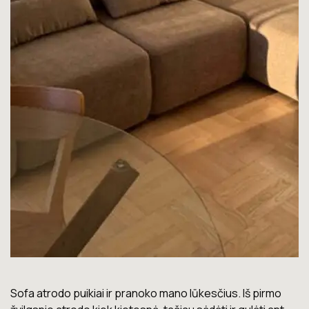
rmo
Lova labai gera. Šiuo metu neturiu jokių nusiskundimų.