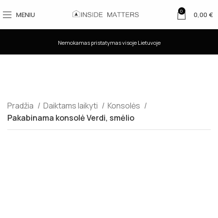
0
MENIU
0,00
€
Nemokamas pristatymas visoje Lietuvoje
Pradžia
Daiktams laikyti
Konsolės
Pakabinama konsolė Verdi, smėlio