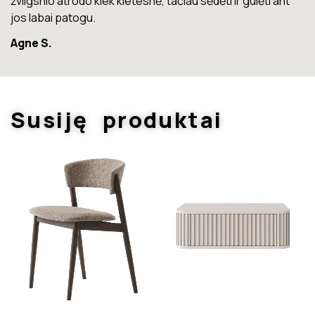
 ant
Marius T.
Susiję produktai