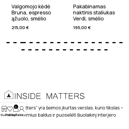
Valgomojo kėdė
Pakabinamas
Bruna, espresso
naktinis staliukas
ąžuolo, smėlio
Verdi, smėlio
215,00
€
195,00
€
„Inside matters“ yra šeimos įkurtas verslas, kurio tikslas –
0
kurti modernius baldus ir puoselėti šiuolaikinį interjero
rduotuvė
Patikę
Krepšelis
Paskyra
dizaino stilių lietuviškuose interjeruose.