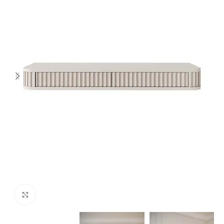
Spustelėkite norėdami padidinti