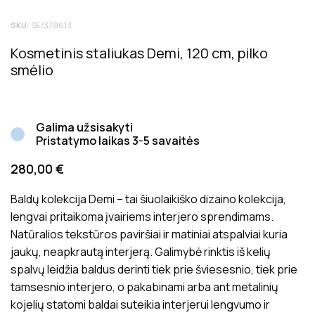
Tik registruoti Inside matters klientai, kurie įsigijo šį
SKU:
SE/379613
produktą, gali palikti atsiliepimą. Bendras produktų
įvertinimas rodo bendrą vidutinį klientų įvertinimą.
Kosmetinis staliukas Demi, 120 cm, pilko
Atsiliepimai prieš juos paskelbiant yra patikrinami dėl jų
smėlio
tinkamumo ir aktualumo produkto vertinimui.
Galima užsisakyti
Pristatymo laikas 3-5 savaitės
280,00
€
Baldų kolekcija Demi – tai šiuolaikiško dizaino kolekcija,
lengvai pritaikoma įvairiems interjero sprendimams.
Natūralios tekstūros paviršiai ir matiniai atspalviai kuria
jaukų, neapkrautą interjerą. Galimybė rinktis iš kelių
spalvų leidžia baldus derinti tiek prie šviesesnio, tiek prie
tamsesnio interjero, o pakabinami arba ant metalinių
kojelių statomi baldai suteikia interjerui lengvumo ir