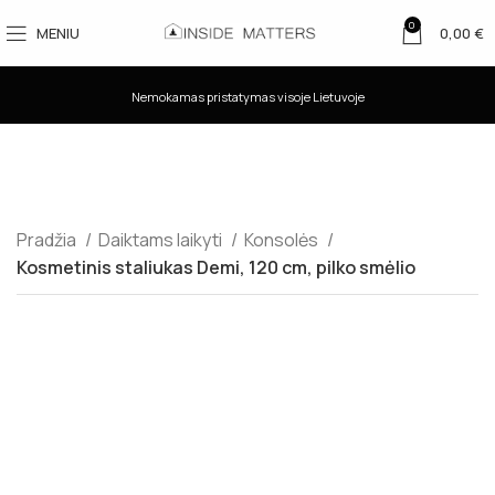
0
MENIU
0,00
€
Nemokamas pristatymas visoje Lietuvoje
Pradžia
Daiktams laikyti
Konsolės
Kosmetinis staliukas Demi, 120 cm, pilko smėlio