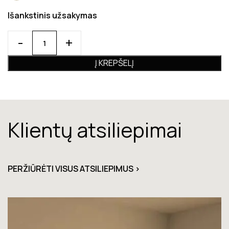
Išankstinis užsakymas
Į KREPŠELĮ
Klientų atsiliepimai
PERŽIŪRĖTI VISUS ATSILIEPIMUS >