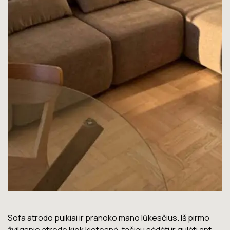
Lova labai gera. Šiuo metu neturiu jokių nusiskundimų.