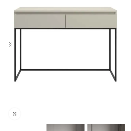
Spustelėkite norėdami padidinti