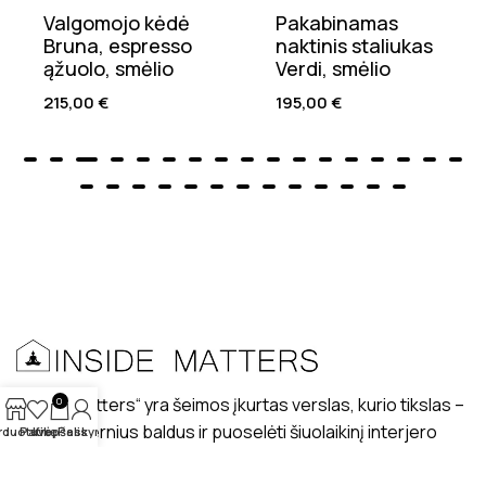
Valgomojo kėdė
Pakabinamas
Bruna, espresso
naktinis staliukas
ąžuolo, smėlio
Verdi, smėlio
215,00
€
195,00
€
„Inside matters“ yra šeimos įkurtas verslas, kurio tikslas –
0
kurti modernius baldus ir puoselėti šiuolaikinį interjero
rduotuvė
Patikę
Krepšelis
Paskyra
dizaino stilių lietuviškuose interjeruose.