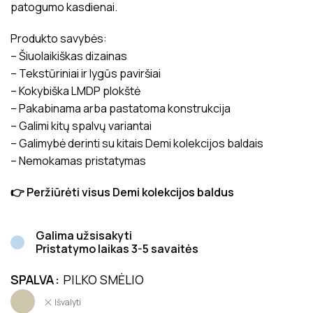
patogumo kasdienai.
Produkto savybės:
– Šiuolaikiškas dizainas
– Tekstūriniai ir lygūs paviršiai
– Kokybiška LMDP plokštė
– Pakabinama arba pastatoma konstrukcija
– Galimi kitų spalvų variantai
– Galimybė derinti su kitais Demi kolekcijos baldais
– Nemokamas pristatymas
👉 Peržiūrėti visus Demi kolekcijos baldus
Galima užsisakyti
Pristatymo laikas 3-5 savaitės
SPALVA
PILKO SMĖLIO
Išvalyti