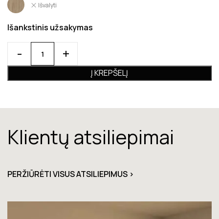
Išvalyti
Išankstinis užsakymas
Į KREPŠELĮ
Klientų atsiliepimai
PERŽIŪRĖTI VISUS ATSILIEPIMUS >