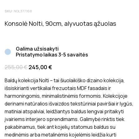
Tik registruoti Inside matters klientai, kurie įsigijo šį
SKU:
NOL377168
produktą, gali palikti atsiliepimą. Bendras produktų
įvertinimas rodo bendrą vidutinį klientų įvertinimą.
Konsolė Nolti, 90cm, alyvuotas ąžuolas
Atsiliepimai prieš juos paskelbiant yra patikrinami dėl jų
tinkamumo ir aktualumo produkto vertinimui.
Galima užsisakyti
Pristatymo laikas 3-5 savaitės
255,00
€
245,00
€
Baldų kolekcija Nolti – tai šiuolaikiško dizaino kolekcija,
išsiskirianti vertikaliai frezuotais MDF fasadais ir
harmoningomis, minimalistinėmis formomis. Kolekcijoje
derinami natūralios išvaizdos tekstūriniai paviršiai ir lygūs,
matiniai atspalviai, leidžiantys baldus lengvai pritaikyti
įvairiems interjero sprendimams. Galimybė rinktis tiek
pakabinamus, tiek ant kojelių statomus baldus su
medinėmis arba metalinėmis kojelėmis leidžia kurti