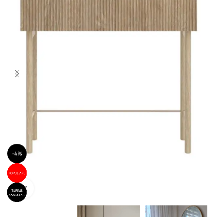
-4%
Spustelėkite norėdami padidinti