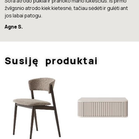
Lova labai gera. Šiuo metu neturiu jokių nusiskundimų.
Marius T.
Susiję produktai