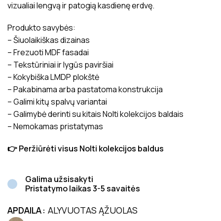
vizualiai lengvą ir patogią kasdienę erdvę.
Produkto savybės:
– Šiuolaikiškas dizainas
– Frezuoti MDF fasadai
– Tekstūriniai ir lygūs paviršiai
– Kokybiška LMDP plokštė
– Pakabinama arba pastatoma konstrukcija
– Galimi kitų spalvų variantai
– Galimybė derinti su kitais Nolti kolekcijos baldais
– Nemokamas pristatymas
👉 Peržiūrėti visus Nolti kolekcijos baldus
Galima užsisakyti
Pristatymo laikas 3-5 savaitės
APDAILA
ALYVUOTAS ĄŽUOLAS