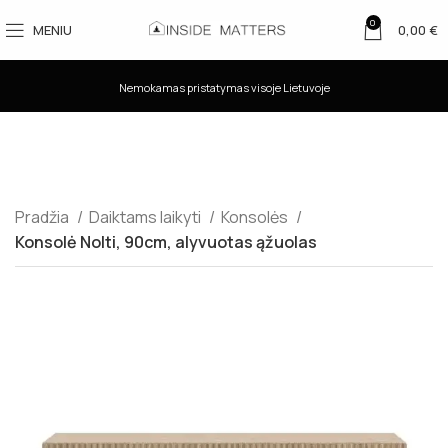
0
MENIU
0,00
€
Nemokamas pristatymas visoje Lietuvoje
Pradžia
Daiktams laikyti
Konsolės
Konsolė Nolti, 90cm, alyvuotas ąžuolas