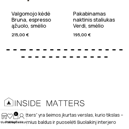
Valgomojo kėdė
Pakabinamas
Bruna, espresso
naktinis staliukas
ąžuolo, smėlio
Verdi, smėlio
215,00
€
195,00
€
„Inside matters“ yra šeimos įkurtas verslas, kurio tikslas –
0
kurti modernius baldus ir puoselėti šiuolaikinį interjero
rduotuvė
Patikę
Krepšelis
Paskyra