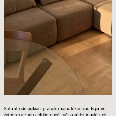
Lova labai gera. Šiuo metu neturiu jokių nusiskundimų.