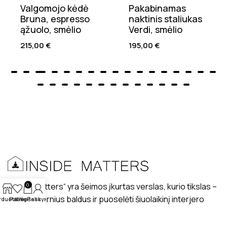
Valgomojo kėdė
Pakabinamas
Bruna, espresso
naktinis staliukas
ąžuolo, smėlio
Verdi, smėlio
215,00
€
195,00
€
„Inside matters“ yra šeimos įkurtas verslas, kurio tikslas –
0
kurti modernius baldus ir puoselėti šiuolaikinį interjero
rduotuvė
Patikę
Krepšelis
Paskyra
dizaino stilių lietuviškuose interjeruose.