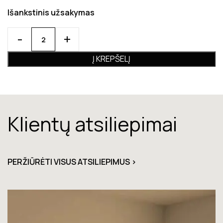
Išankstinis užsakymas
Į KREPŠELĮ
Klientų atsiliepimai
PERŽIŪRĖTI VISUS ATSILIEPIMUS >