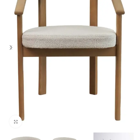
Spustelėkite norėdami padidinti