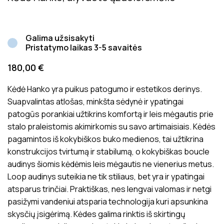
Galima užsisakyti
Pristatymo laikas 3-5 savaitės
180,00
€
Kėdė Hanko yra puikus patogumo ir estetikos derinys.
Suapvalintas atlošas, minkšta sėdynė ir ypatingai
patogūs porankiai užtikrins komfortą ir leis mėgautis prie
stalo praleistomis akimirkomis su savo artimaisiais. Kėdės
pagamintos iš kokybiškos buko medienos, tai užtikrina
konstrukcijos tvirtumą ir stabilumą, o kokybiškas boucle
audinys šiomis kėdėmis leis mėgautis ne vienerius metus.
Loop audinys suteikia ne tik stiliaus, bet yra ir ypatingai
atsparus trinčiai. Praktiškas, nes lengvai valomas ir netgi
pasižymi vandeniui atsparia technologija kuri apsunkina
skysčių įsigėrimą. Kėdes galima rinktis iš skirtingų