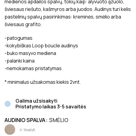
medienos apdailos spalvų, tokių kaip: alyvuoto ąžuolo,
šviesaus riešuto, kašmyros arba juodos. Audinys turi kelis
pastelinių spalvų pasirinkimas: kreminės, smėlio arba
šviesaus grafito.
-patogumas
-kokybiškas Loop boucle audinys
-buko masyvo mediena
-palanki kaina
-nemokamas pristatymas
* minimalus užsakomas kiekis 2vnt.
Galima užsisakyti
Pristatymo laikas 3-5 savaitės
AUDINIO SPALVA
SMĖLIO
Išvalyti