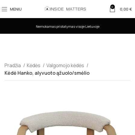
0
MENIU
0,00
€
Nemokamas pristatymas visoje Lietuvoje
Pradžia
Kėdės
Valgomojo kėdės
Kėdė Hanko, alyvuoto ąžuolo/smėlio