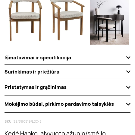
Išmatavimai ir specifikacija
Surinkimas ir priežiūra
Pristatymas ir grąžinimas
Mokėjimo būdai, pirkimo pardavimo taisyklės
SKU:
SE/390519/LOO-3
Kėdė Hanko, alyvuoto ąžuolo/smėlio