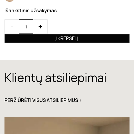
Išankstinis užsakymas
Į KREPŠELĮ
Klientų atsiliepimai
PERŽIŪRĖTI VISUS ATSILIEPIMUS >