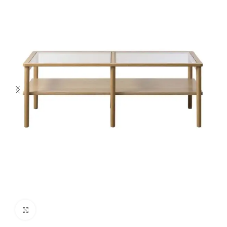
Spustelėkite norėdami padidinti