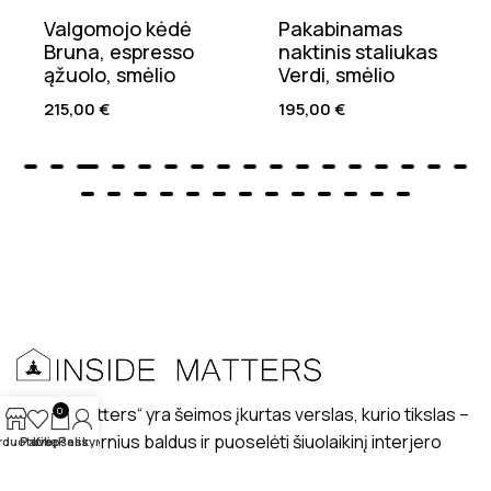
Valgomojo kėdė
Pakabinamas
Bruna, espresso
naktinis staliukas
ąžuolo, smėlio
Verdi, smėlio
215,00
€
195,00
€
„Inside matters“ yra šeimos įkurtas verslas, kurio tikslas –
0
kurti modernius baldus ir puoselėti šiuolaikinį interjero
rduotuvė
Patikę
Krepšelis
Paskyra
dizaino stilių lietuviškuose interjeruose.