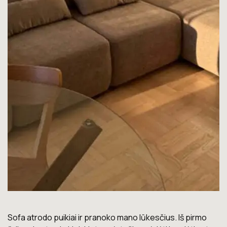
Lova labai gera. Šiuo metu neturiu jokių nusiskundimų.