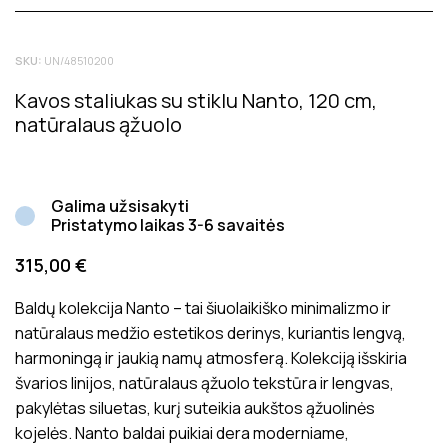
Tik registruoti Inside matters klientai, kurie įsigijo šį
SKU:
UN/48510200
produktą, gali palikti atsiliepimą. Bendras produktų
įvertinimas rodo bendrą vidutinį klientų įvertinimą.
Kavos staliukas su stiklu Nanto, 120 cm,
Atsiliepimai prieš juos paskelbiant yra patikrinami dėl jų
natūralaus ąžuolo
tinkamumo ir aktualumo produkto vertinimui.
Galima užsisakyti
Pristatymo laikas 3-6 savaitės
315,00
€
Baldų kolekcija Nanto – tai šiuolaikiško minimalizmo ir
natūralaus medžio estetikos derinys, kuriantis lengvą,
harmoningą ir jaukią namų atmosferą. Kolekciją išskiria
švarios linijos, natūralaus ąžuolo tekstūra ir lengvas,
pakylėtas siluetas, kurį suteikia aukštos ąžuolinės
kojelės. Nanto baldai puikiai dera moderniame,