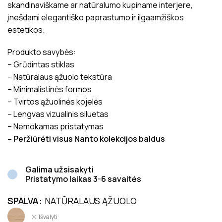
skandinaviškame ar natūralumo kupiname interjere,
įnešdami elegantiško paprastumo ir ilgaamžiškos
estetikos.
Produkto savybės:
– Grūdintas stiklas
– Natūralaus ąžuolo tekstūra
– Minimalistinės formos
– Tvirtos ąžuolinės kojelės
– Lengvas vizualinis siluetas
– Nemokamas pristatymas
– Peržiūrėti visus Nanto kolekcijos baldus
Galima užsisakyti
Pristatymo laikas 3-6 savaitės
SPALVA
NATŪRALAUS ĄŽUOLO
Išvalyti