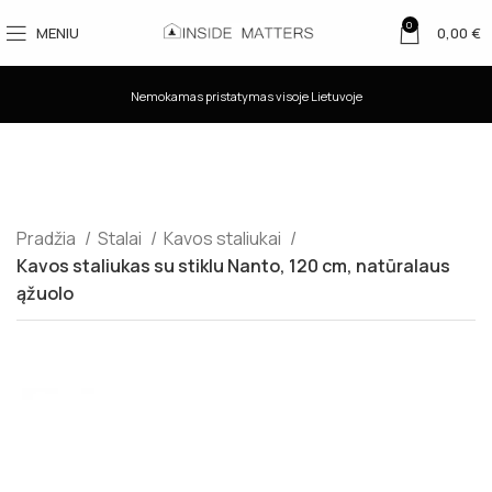
0
MENIU
0,00
€
Nemokamas pristatymas visoje Lietuvoje
Pradžia
Stalai
Kavos staliukai
Kavos staliukas su stiklu Nanto, 120 cm, natūralaus
ąžuolo