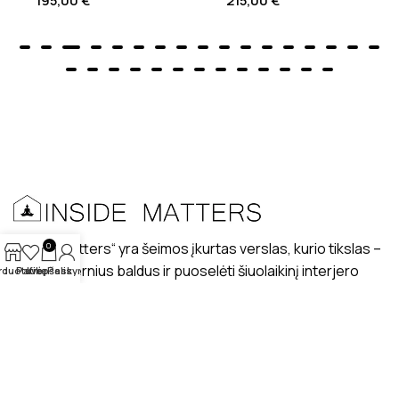
195,00
€
215,00
€
„Inside matters“ yra šeimos įkurtas verslas, kurio tikslas –
0
kurti modernius baldus ir puoselėti šiuolaikinį interjero
rduotuvė
Patikę
Krepšelis
Paskyra
dizaino stilių lietuviškuose interjeruose.
PRISTATYMAS
MANO PROFILIS
ATSILIEPIMAI