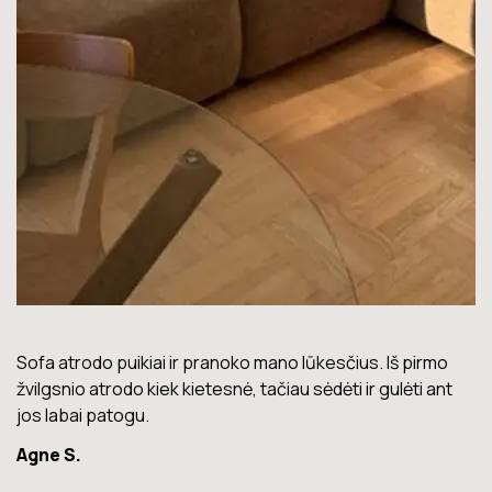
Lova labai gera. Šiuo metu neturiu jokių nusiskundimų.
Marius T.