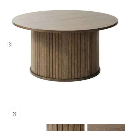
Spustelėkite norėdami padidinti