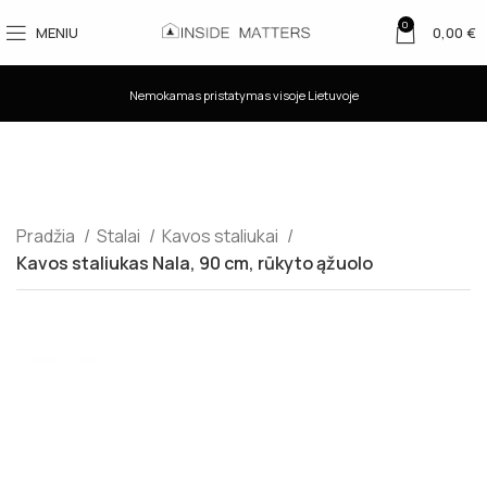
0
MENIU
0,00
€
Nemokamas pristatymas visoje Lietuvoje
Pradžia
Stalai
Kavos staliukai
Kavos staliukas Nala, 90 cm, rūkyto ąžuolo