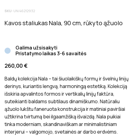
Tik registruoti Inside matters klientai, kurie įsigijo šį
SKU:
UN/46212932
produktą, gali palikti atsiliepimą. Bendras produktų
įvertinimas rodo bendrą vidutinį klientų įvertinimą.
Kavos staliukas Nala, 90 cm, rūkyto ąžuolo
Atsiliepimai prieš juos paskelbiant yra patikrinami dėl jų
tinkamumo ir aktualumo produkto vertinimui.
Galima užsisakyti
Pristatymo laikas 3-6 savaitės
260,00
€
Baldų kolekcija Nala – tai šiuolaikiškų formų ir švelnių linijų
derinys, kuriantis lengvą, harmoningą estetiką. Kolekciją
išskiria apvalintos formos ir vertikalių linijų faktūra,
suteikianti baldams subtilaus dinamiškumo. Natūraliu
ąžuolo lukštu faneruota konstrukcija ir matiniai paviršiai
užtikrina tvirtumą bei ilgaamžišką išvaizdą. Nala puikiai
tinka moderniam, skandinaviškam ar minimalistiniam
interjerui – valgomojo, svetainės ar darbo erdvėms.