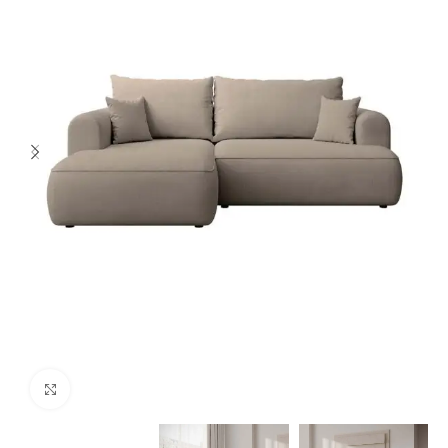
Spustelėkite norėdami padidinti