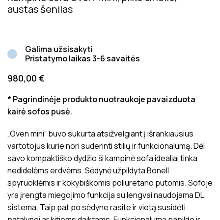
austas šenilas
Galima užsisakyti
Pristatymo laikas 3-6 savaitės
980,00
€
* Pagrindinėje produkto nuotraukoje pavaizduota
kairė sofos pusė.
„Oven mini“ buvo sukurta atsižvelgiant į išrankiausius
vartotojus kurie nori suderinti stilių ir funkcionalumą. Dėl
savo kompaktiško dydžio ši kampinė sofa idealiai tinka
nedidelėms erdvėms. Sėdynė užpildyta Bonell
spyruoklėmis ir kokybiškomis poliuretano putomis. Sofoje
yra įrengta miegojimo funkcija su lengvai naudojama DL
sistema. Taip pat po sėdyne rasite ir vietą susidėti
patalynei ar kitiems daiktams. Funkcionalumą papildo ir