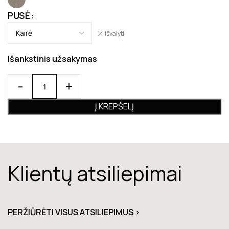
PUSĖ
Išvalyti
Išankstinis užsakymas
Į KREPŠELĮ
Klientų atsiliepimai
PERŽIŪRĖTI VISUS ATSILIEPIMUS >