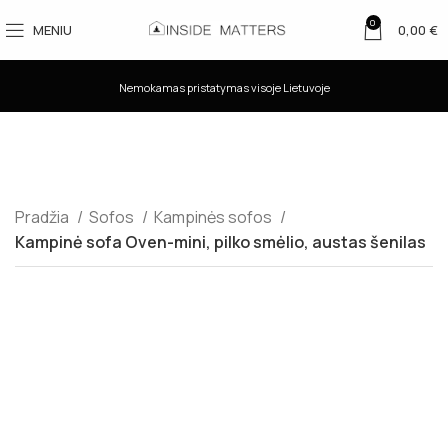
0
MENIU
0,00
€
Nemokamas pristatymas visoje Lietuvoje
Pradžia
Sofos
Kampinės sofos
Kampinė sofa Oven-mini, pilko smėlio, austas šenilas