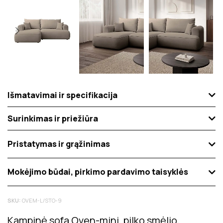
Išmatavimai ir specifikacija
Surinkimas ir priežiūra
Pristatymas ir grąžinimas
Mokėjimo būdai, pirkimo pardavimo taisyklės
SKU:
OVEM-L/STO-9
Kampinė sofa Oven-mini, pilko smėlio,