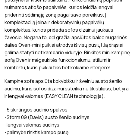
nuimamos atlošo pagalvėlės, kurios leidžia lengvai
priderinti sėdimąją zoną pagal savo poreikius. Į
komplektaciją įeina ir dekoratyvinių pagalvėlių
komplektas, kurios prideda sofos dizainui jaukaus
žavesio. Negana to, dėl gražiai apsiūtos baldo nugarinės
dalies Oven-mini puikiai atrodys iš visų pusių! Ją drąsiai
galima statyti net kambario viduryje. Rinkitės mini kampinę
sofą Oven ir mėgaukitės funkcionalumu, stiliumi ir
komfortu, kuris puikiai tiks bet kokiame interjere!
Kampinė sofa apsiūta kokybišku ir švelniu austo šenilo
audiniu, kuris sofos dizainui suteikia ne tik stiliaus, bet yra
ir lengvai valomas (EASY CLEAN technologija).
-5 skirtingos audinio spalvos
-Storm 09 (Davis) austo šenilo audinys
-lengvai valomas audinys
-galimybė rinktis kampo pusę