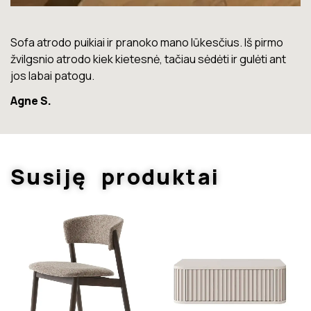
Lova labai gera. Šiuo metu neturiu jokių nusiskundimų.
Marius T.
Susiję produktai