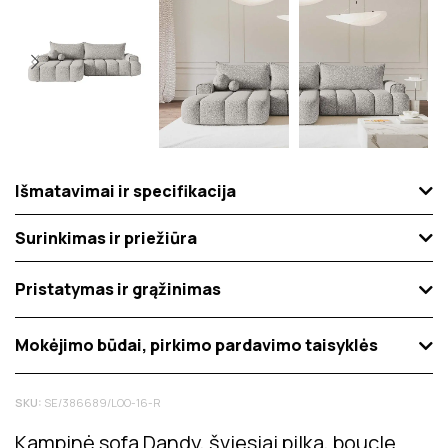
Išmatavimai ir specifikacija
Surinkimas ir priežiūra
Pristatymas ir grąžinimas
Mokėjimo būdai, pirkimo pardavimo taisyklės
SKU:
SE/386689/LOO-16-R
Kampinė sofa Dandy, šviesiai pilka, boucle