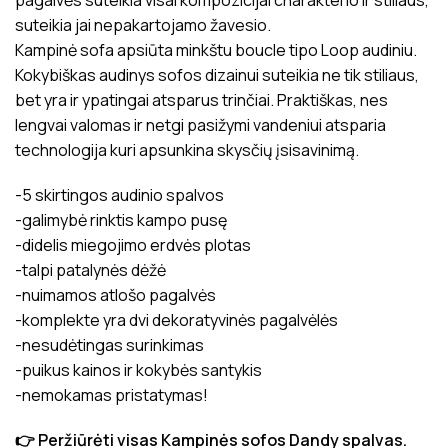
pagalvės suteikia visai kompozicijai charakterio ir stiliaus,
suteikia jai nepakartojamo žavesio.
Kampinė sofa apsiūta minkštu boucle tipo Loop audiniu.
Kokybiškas audinys sofos dizainui suteikia ne tik stiliaus,
bet yra ir ypatingai atsparus trinčiai. Praktiškas, nes
lengvai valomas ir netgi pasižymi vandeniui atsparia
technologija kuri apsunkina skysčių įsisavinimą.
-5 skirtingos audinio spalvos
-galimybė rinktis kampo pusę
-didelis miegojimo erdvės plotas
-talpi patalynės dėžė
-nuimamos atlošo pagalvės
-komplekte yra dvi dekoratyvinės pagalvėlės
-nesudėtingas surinkimas
-puikus kainos ir kokybės santykis
-nemokamas pristatymas!
👉 Peržiūrėti visas Kampinės sofos Dandy spalvas.