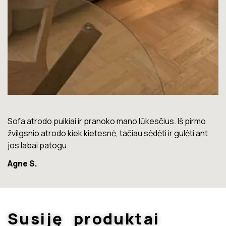
Lova labai gera. Šiuo metu neturiu jokių nusiskundimų.
Marius T.
Susiję produktai