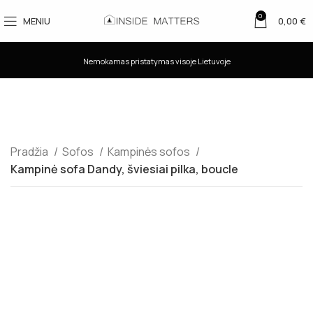
0
MENIU
0,00
€
Nemokamas pristatymas visoje Lietuvoje
Pradžia
Sofos
Kampinės sofos
Kampinė sofa Dandy, šviesiai pilka, boucle