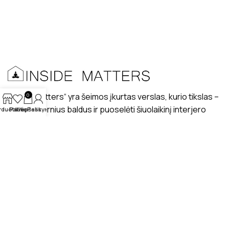
„Inside matters“ yra šeimos įkurtas verslas, kurio tikslas –
0
kurti modernius baldus ir puoselėti šiuolaikinį interjero
rduotuvė
Patikę
Krepšelis
Paskyra
dizaino stilių lietuviškuose interjeruose.
PRISTATYMAS
MANO PROFILIS
ATSILIEPIMAI
APIE MUS
BENDRAUKIME