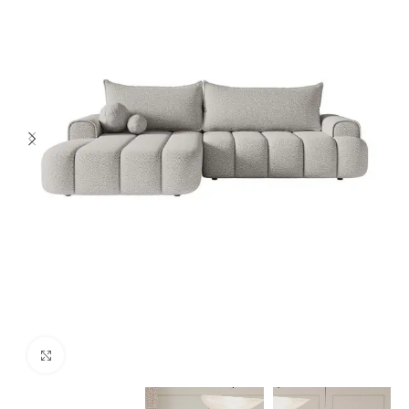
Spustelėkite norėdami padidinti