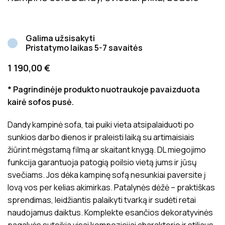
Galima užsisakyti
Pristatymo laikas 5-7 savaitės
1 190,00
€
* Pagrindinėje produkto nuotraukoje pavaizduota
kairė sofos pusė.
Dandy kampinė sofa, tai puiki vieta atsipalaiduoti po
sunkios darbo dienos ir praleisti laiką su artimaisiais
žiūrint mėgstamą filmą ar skaitant knygą. DL miegojimo
funkcija garantuoja patogią poilsio vietą jums ir jūsų
svečiams. Jos dėka kampinę sofą nesunkiai paversite į
lovą vos per kelias akimirkas. Patalynės dėžė – praktiškas
sprendimas, leidžiantis palaikyti tvarką ir sudėti retai
naudojamus daiktus. Komplekte esančios dekoratyvinės