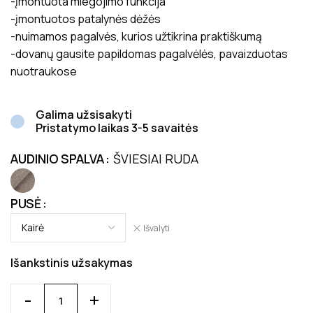
-įmontuota miegojimo funkcija
-įmontuotos patalynės dėžės
-nuimamos pagalvės, kurios užtikrina praktiškumą
-dovanų gausite papildomas pagalvėlės, pavaizduotas
nuotraukose
Galima užsisakyti
Pristatymo laikas 3-5 savaitės
AUDINIO SPALVA
ŠVIESIAI RUDA
PUSĖ
Išvalyti
Išankstinis užsakymas