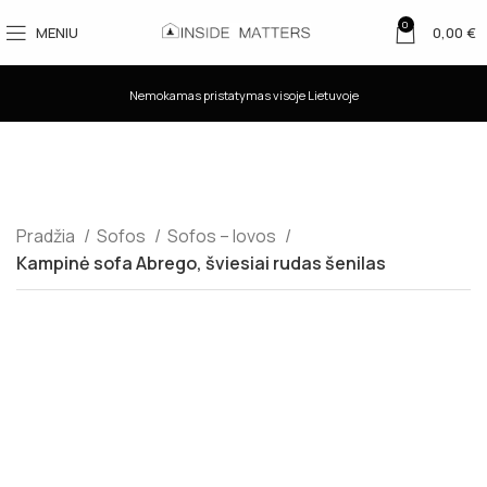
0
MENIU
0,00
€
Nemokamas pristatymas visoje Lietuvoje
Pradžia
Sofos
Sofos – lovos
Kampinė sofa Abrego, šviesiai rudas šenilas