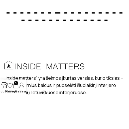
„Inside matters“ yra šeimos įkurtas verslas, kurio tikslas –
0
kurti modernius baldus ir puoselėti šiuolaikinį interjero
rduotuvė
Patikę
Krepšelis
Paskyra
dizaino stilių lietuviškuose interjeruose.
PRISTATYMAS
MANO PROFILIS
ATSILIEPIMAI
APIE MUS