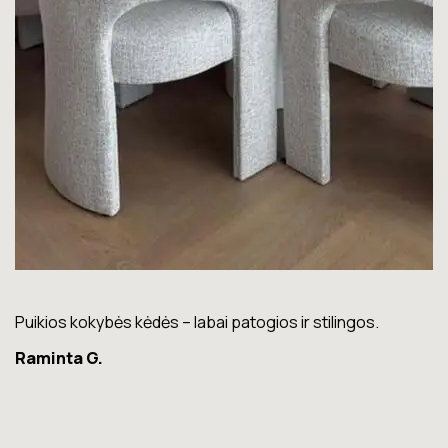
Puikios kokybės kėdės – labai patogios ir stilingos.
Lo
Raminta G.
K