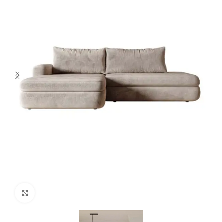
Spustelėkite norėdami padidinti