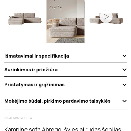
Išmatavimai ir specifikacija
Surinkimas ir priežiūra
Pristatymas ir grąžinimas
Mokėjimo būdai, pirkimo pardavimo taisyklės
SKU:
ABR2/PER-4
Kampinė sofa Abrego, šviesiai rudas šenilas