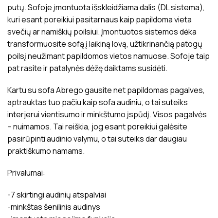
putų. Sofoje įmontuota išskleidžiama dalis (DL sistema),
kuri esant poreikiui pasitarnaus kaip papildoma vieta
svečių ar namiškių poilsiui. Įmontuotos sistemos dėka
transformuosite sofą į laikiną lovą, užtikrinančią patogų
poilsį neužimant papildomos vietos namuose. Sofoje taip
pat rasite ir patalynės dėžę daiktams susidėti.
Kartu su sofa Abrego gausite net papildomas pagalves,
aptrauktas tuo pačiu kaip sofa audiniu, o tai suteiks
interjerui vientisumo ir minkštumo įspūdį. Visos pagalvės
– nuimamos. Tai reiškia, jog esant poreikiui galėsite
pasirūpinti audinio valymu, o tai suteiks dar daugiau
praktiškumo namams.
Privalumai:
-7 skirtingi audinių atspalviai
-minkštas šenilinis audinys