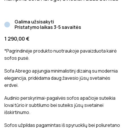
Galima užsisakyti
Pristatymo laikas 3-5 savaitės
1 290,00
€
*Pagrindinėje produkto nuotraukoje pavaizduota kairė
sofos pusė.
Sofa Abrego apjungia minimalistinį dizainą su modernia
elegancija, pridėdama daug žavesio jūsų svetainės
erdvei.
Audinio perskyrimai-pagalvės sofos apačioje suteikia
lovai tūrio ir subtilumo bei suteiks jūsų svetainei
išskirtinumo.
Sofos užpildas pagamintas iš spyruoklių bei poliuretano