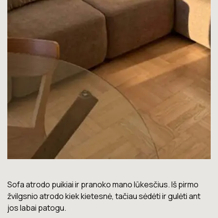
pirmo
Lova labai gera. Šiuo metu neturiu jokių nusiskundimų
ti ant
Marius T.