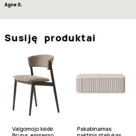
Susiję produktai
Valgomojo kėdė
Pakabinamas
Bruna, espresso
naktinis staliukas