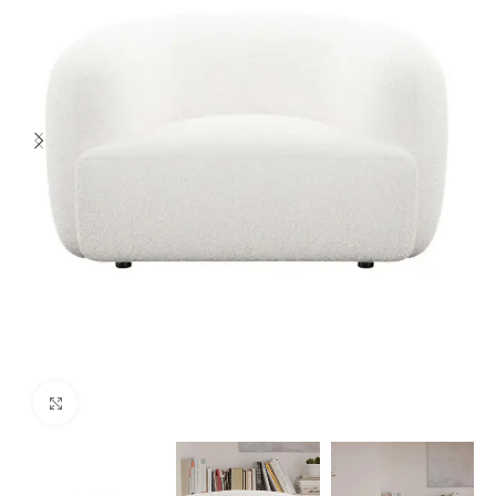
Spustelėkite norėdami padidinti