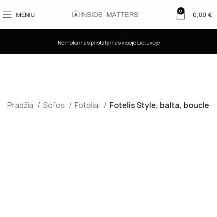
0
MENIU
0,00
€
Nemokamas pristatymas visoje Lietuvoje
Pradžia
Sofos
Foteliai
Fotelis Style, balta, boucle