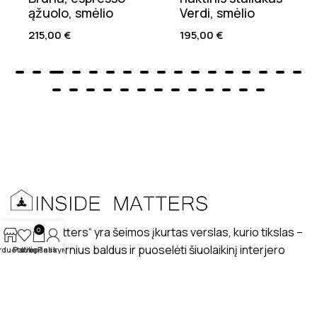
ąžuolo, smėlio
Verdi, smėlio
215,00
€
195,00
€
„Inside matters“ yra šeimos įkurtas verslas, kurio tikslas –
0
kurti modernius baldus ir puoselėti šiuolaikinį interjero
rduotuvė
Patikę
Krepšelis
Paskyra
dizaino stilių lietuviškuose interjeruose.
PRISTATYMAS