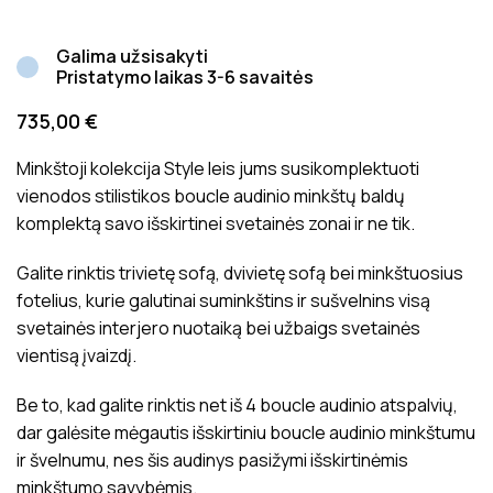
Galima užsisakyti
Pristatymo laikas 3-6 savaitės
735,00
€
Minkštoji kolekcija Style leis jums susikomplektuoti
vienodos stilistikos boucle audinio minkštų baldų
komplektą savo išskirtinei svetainės zonai ir ne tik.
Galite rinktis trivietę sofą, dvivietę sofą bei minkštuosius
fotelius, kurie galutinai suminkštins ir sušvelnins visą
svetainės interjero nuotaiką bei užbaigs svetainės
vientisą įvaizdį.
Be to, kad galite rinktis net iš 4 boucle audinio atspalvių,
dar galėsite mėgautis išskirtiniu boucle audinio minkštumu
ir švelnumu, nes šis audinys pasižymi išskirtinėmis
minkštumo savybėmis.