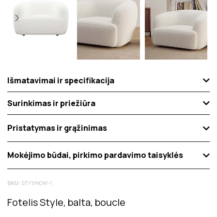
Išmatavimai ir specifikacija
Surinkimas ir priežiūra
Pristatymas ir grąžinimas
Mokėjimo būdai, pirkimo pardavimo taisyklės
SKU:
STY1/NOW-1
Fotelis Style, balta, boucle