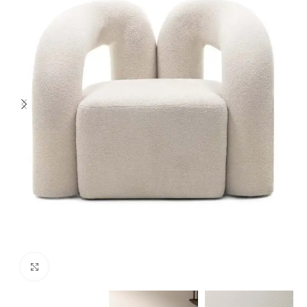
Spustelėkite norėdami padidinti