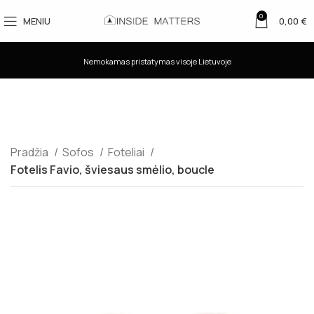
0
MENIU
0,00
€
Nemokamas pristatymas visoje Lietuvoje
Pradžia
Sofos
Foteliai
Fotelis Favio, šviesaus smėlio, boucle