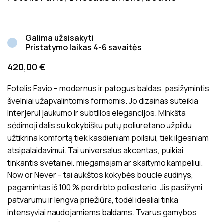
Galima užsisakyti
Pristatymo laikas 4-6 savaitės
420,00
€
Fotelis Favio – modernus ir patogus baldas, pasižymintis
švelniai užapvalintomis formomis. Jo dizainas suteikia
interjerui jaukumo ir subtilios elegancijos. Minkšta
sėdimoji dalis su kokybišku putų poliuretano užpildu
užtikrina komfortą tiek kasdieniam poilsiui, tiek ilgesniam
atsipalaidavimui. Tai universalus akcentas, puikiai
tinkantis svetainei, miegamajam ar skaitymo kampeliui.
Now or Never – tai aukštos kokybės boucle audinys,
pagamintas iš 100 % perdirbto poliesterio. Jis pasižymi
patvarumu ir lengva priežiūra, todėl idealiai tinka
intensyviai naudojamiems baldams. Tvarus gamybos