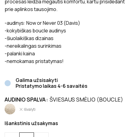
procesas leidžia mėgautis komfortu, kartu prisidedant
prie aplinkos tausojimo.
-audinys: Now or Never 03 (Davis)
-kokybiškas boucle audinys
-šiuolaikiškas dizainas
-nereikalingas surinkimas
-palanki kaina
-nemokamas pristatymas!
Galima užsisakyti
Pristatymo laikas 4-6 savaitės
AUDINIO SPALVA
ŠVIESAUS SMĖLIO (BOUCLE)
Išvalyti
Išankstinis užsakymas