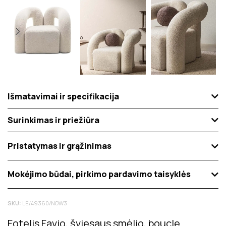
Išmatavimai ir specifikacija
Surinkimas ir priežiūra
Pristatymas ir grąžinimas
Mokėjimo būdai, pirkimo pardavimo taisyklės
SKU:
LE/49360/NOW3
Fotelis Favio, šviesaus smėlio, boucle