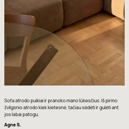
mo
Lova labai gera. Šiuo metu neturiu jokių nusiskundimų.
ant
Marius T.