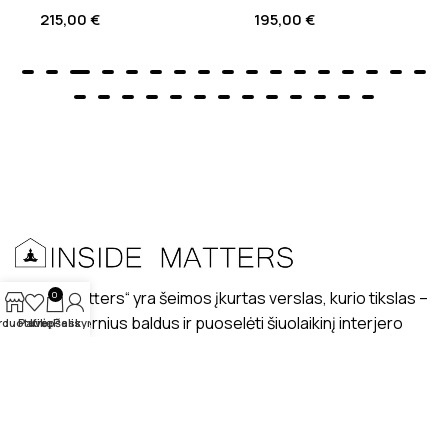
215,00
€
195,00
€
„Inside matters“ yra šeimos įkurtas verslas, kurio tikslas –
0
kurti modernius baldus ir puoselėti šiuolaikinį interjero
rduotuvė
Patikę
Krepšelis
Paskyra
dizaino stilių lietuviškuose interjeruose.
PRISTATYMAS
MANO PROFILIS
ATSILIEPIMAI