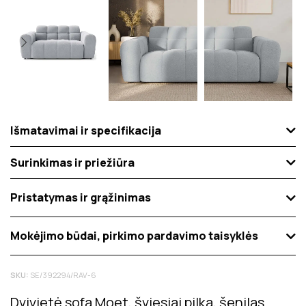
Išmatavimai ir specifikacija
Surinkimas ir priežiūra
Pristatymas ir grąžinimas
Mokėjimo būdai, pirkimo pardavimo taisyklės
SKU:
SE/392294/RAV-6
Dvivietė sofa Moet, šviesiai pilka, šenilas