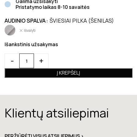
Galima užsisakyti
Pristatymo laikas 8-10 savaitės
AUDINIO SPALVA
ŠVIESIAI PILKA (ŠENILAS)
Išvalyti
Išankstinis užsakymas
Į KREPŠELĮ
Klientų atsiliepimai
PERŽIŪRĖTI VISUS ATSILIEPIMUS >