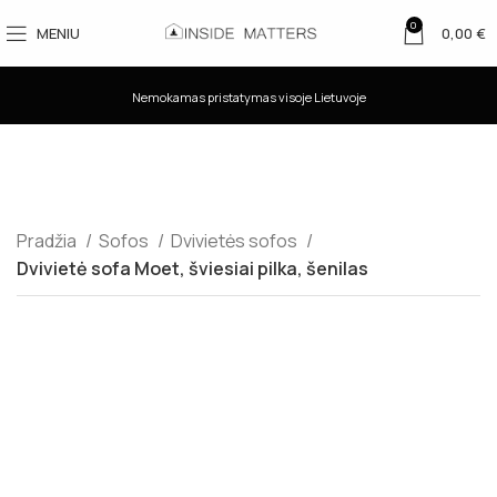
0
MENIU
0,00
€
Nemokamas pristatymas visoje Lietuvoje
Pradžia
Sofos
Dvivietės sofos
Dvivietė sofa Moet, šviesiai pilka, šenilas