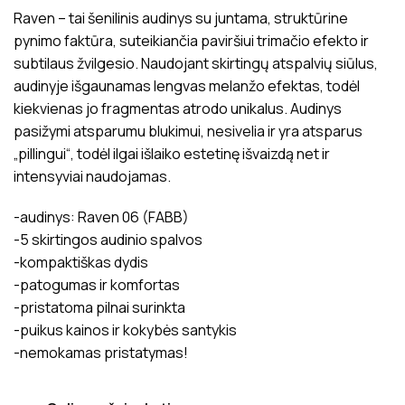
Raven – tai šenilinis audinys su juntama, struktūrine
pynimo faktūra, suteikiančia paviršiui trimačio efekto ir
subtilaus žvilgesio. Naudojant skirtingų atspalvių siūlus,
audinyje išgaunamas lengvas melanžo efektas, todėl
kiekvienas jo fragmentas atrodo unikalus. Audinys
pasižymi atsparumu blukimui, nesivelia ir yra atsparus
„pillingui“, todėl ilgai išlaiko estetinę išvaizdą net ir
intensyviai naudojamas.
-audinys: Raven 06 (FABB)
-5 skirtingos audinio spalvos
-kompaktiškas dydis
-patogumas ir komfortas
-pristatoma pilnai surinkta
-puikus kainos ir kokybės santykis
-nemokamas pristatymas!