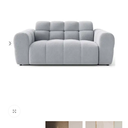
Spustelėkite norėdami padidinti