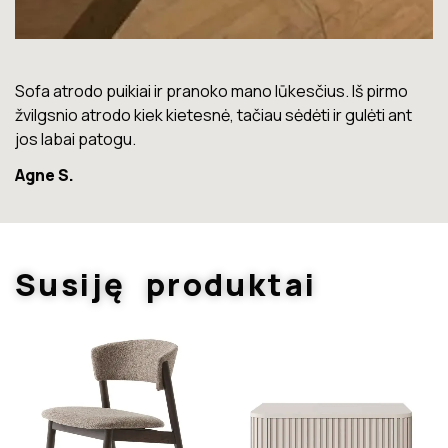
Lova labai gera. Šiuo metu neturiu jokių nusiskundimų.
Marius T.
Susiję produktai