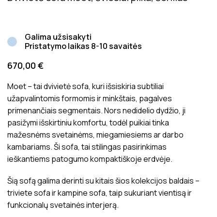
Galima užsisakyti
Pristatymo laikas 8-10 savaitės
670,00
€
Moet – tai dvivietė sofa, kuri išsiskiria subtiliai
užapvalintomis formomis ir minkštais, pagalves
primenančiais segmentais. Nors nedidelio dydžio, ji
pasižymi išskirtiniu komfortu, todėl puikiai tinka
mažesnėms svetainėms, miegamiesiems ar darbo
kambariams. Ši sofa, tai stilingas pasirinkimas
ieškantiems patogumo kompaktiškoje erdvėje.
Šią sofą galima derinti su kitais šios kolekcijos baldais –
triviete sofa ir kampine sofa, taip sukuriant vientisą ir
funkcionalų svetainės interjerą.