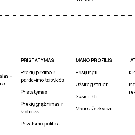
PRISTATYMAS
MANO PROFILIS
A
Prekių pirkimo ir
Prisijungti
Kli
slas –
pardavimo taisyklės
ero
Užsiregistruoti
In
Pristatymas
re
Susisiekti
Prekių grąžinimas ir
Mano užsakymai
keitimas
Privatumo politika