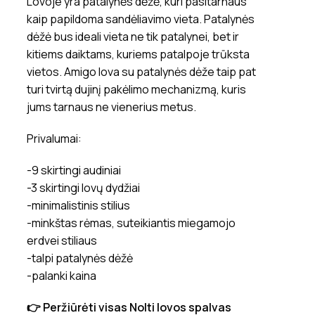
Lovoje yra patalynės dėžė, kuri pasitarnaus
kaip papildoma sandėliavimo vieta. Patalynės
dėžė bus ideali vieta ne tik patalynei, bet ir
kitiems daiktams, kuriems patalpoje trūksta
vietos. Amigo lova su patalynės dėže taip pat
turi tvirtą dujinį pakėlimo mechanizmą, kuris
jums tarnaus ne vienerius metus.
Privalumai:
-9 skirtingi audiniai
-3 skirtingi lovų dydžiai
-minimalistinis stilius
-minkštas rėmas, suteikiantis miegamojo
erdvei stiliaus
-talpi patalynės dėžė
-palanki kaina
👉 Peržiūrėti visas Nolti lovos spalvas