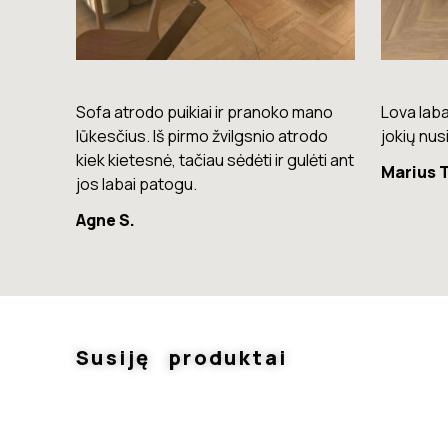
mano
Lova labai gera. Šiuo metu neturiu
Komoda e
rodo
jokių nusiskundimų.
lengvas, 
lėti ant
Marius T.
Giedrius
Susiję produktai