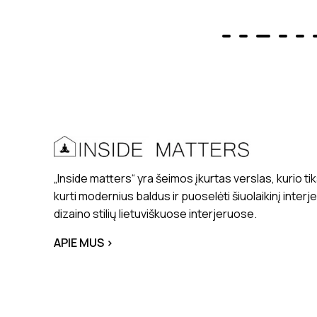
„Inside matters“ yra šeimos įkurtas verslas, kurio tik
kurti modernius baldus ir puoselėti šiuolaikinį interj
dizaino stilių lietuviškuose interjeruose.
APIE MUS >