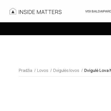
VISI BALDAI
PAR
Pradžia
Lovos
Dvigulės lovos
Dvigulė Lova N