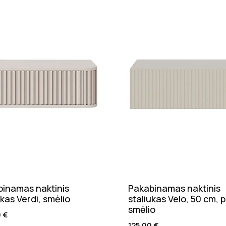
inamas naktinis
Pakabinamas naktinis
ukas Verdi, smėlio
staliukas Velo, 50 cm, p
smėlio
0
€
125,00
€