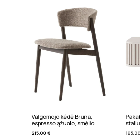
Valgomojo kėdė Bruna,
Pakab
espresso ąžuolo, smėlio
stali
215,00
€
195,0