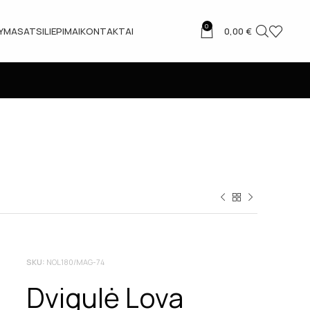
0
TYMAS
ATSILIEPIMAI
KONTAKTAI
0,00
€
SKU:
NOL180/MAG-74
Dvigulė Lova