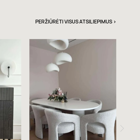
PERŽIŪRĖTI VISUS ATSILIEPIMUS >