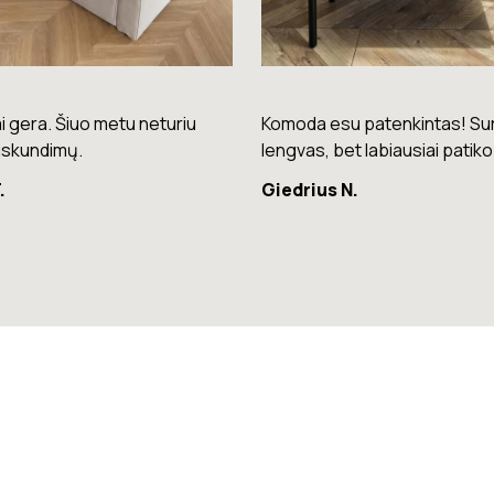
su patenkintas! Surinkimas
Puikios kokybės kėdės – laba
bet labiausiai patiko spalva.
patogios ir stilingos.
 N.
Raminta G.