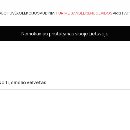
DUOTUVĖ
KOLEKCIJOS
AUDINIAI
TURIME SANDĖLYJE
NUOLAIDOS
PRISTA
Nemokamas pristatymas visoje Lietuvoje
olti, smėlio velvetas