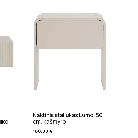
Nuolaid
Naktinis staliukas Lumo, 50
Valg
ilko
cm, kašmyro
natū
160,00
€
205,