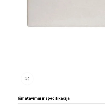
Spustelėkite norėdami padidinti
Išmatavimai ir specifikacija