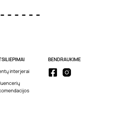
TSILIEPIMAI
BENDRAUKIME
entų interjerai
fluencerių
komendacijos