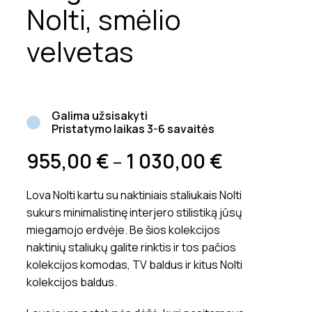
Nolti, smėlio
velvetas
Galima užsisakyti
Pristatymo laikas 3-6 savaitės
955,00
€
1 030,00
€
–
Lova Nolti kartu su naktiniais staliukais Nolti
sukurs minimalistinę interjero stilistiką jūsų
miegamojo erdvėje. Be šios kolekcijos
naktinių staliukų galite rinktis ir tos pačios
kolekcijos komodas, TV baldus ir kitus Nolti
kolekcijos baldus.