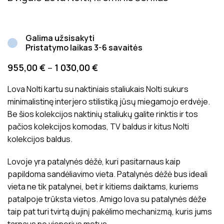
Galima užsisakyti
Pristatymo laikas 3-6 savaitės
955,00
€
–
1 030,00
€
Lova Nolti kartu su naktiniais staliukais Nolti sukurs
minimalistinę interjero stilistiką jūsų miegamojo erdvėje.
Be šios kolekcijos naktinių staliukų galite rinktis ir tos
pačios kolekcijos komodas, TV baldus ir kitus Nolti
kolekcijos baldus.
Lovoje yra patalynės dėžė, kuri pasitarnaus kaip
papildoma sandėliavimo vieta. Patalynės dėžė bus ideali
vieta ne tik patalynei, bet ir kitiems daiktams, kuriems
patalpoje trūksta vietos. Amigo lova su patalynės dėže
taip pat turi tvirtą dujinį pakėlimo mechanizmą, kuris jums