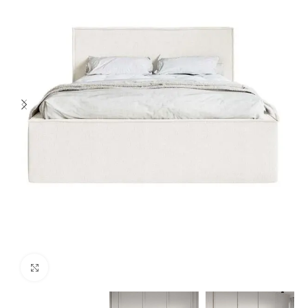
Spustelėkite norėdami padidinti