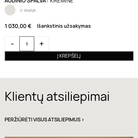
AUDINIO SPALVA
KREMINĖ
Išvalyti
1 030,00
€
Išankstinis užsakymas
Į KREPŠELĮ
Klientų atsiliepimai
PERŽIŪRĖTI VISUS ATSILIEPIMUS >