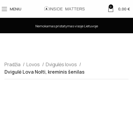
0
MENIU
0,00
€
Nemokamas pristatymas visoje Lietuvoje
Pradžia
Lovos
Dvigulės lovos
Dvigulė Lova Nolti, kreminis šenilas