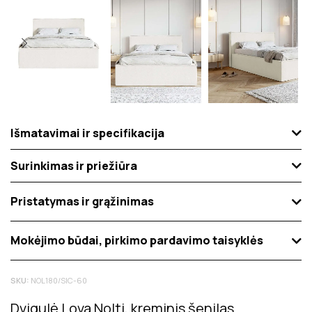
Išmatavimai ir specifikacija
Surinkimas ir priežiūra
Pristatymas ir grąžinimas
Mokėjimo būdai, pirkimo pardavimo taisyklės
SKU:
NOL180/SIC-60
Dvigulė Lova Nolti, kreminis šenilas