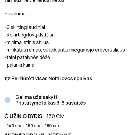
tarnaus ne vienerius metus.
Privalumai:
-9 skirtingi audiniai
-3 skirtingi lovų dydžiai
-minimalistinis stilius
-minkštas rėmas, suteikiantis miegamojo erdvei stiliaus
-talpi patalynės dėžė
-palanki kaina
👉 Peržiūrėti visas Nolti lovos spalvas
Galima užsisakyti
Pristatymo laikas 3-6 savaitės
ČIUŽINIO DYDIS
180 CM
140 cm
160 cm
180 cm