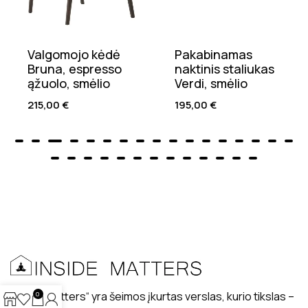
Valgomojo kėdė
Pakabinamas
Bruna, espresso
naktinis staliukas
ąžuolo, smėlio
Verdi, smėlio
215,00
€
195,00
€
„Inside matters“ yra šeimos įkurtas verslas, kurio tikslas –
0