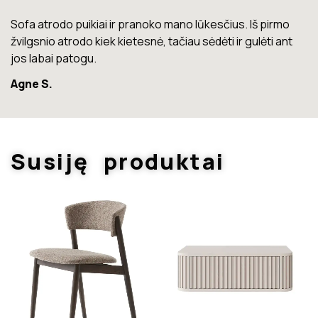
Lova labai gera. Šiuo metu neturiu jokių nusiskundimų.
Marius T.
Susiję produktai