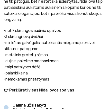
ne tik patogus, bet ir estetiškai išdėstytas. Nida lova taip
pat išsiskiria aukštomis auksinėmis kojomis kurios ne tik
suteikia elegancijos, bet ir pabrėžia visos konstrukcijos
lengvumą.
-net 7 skirtingos audinio spalvos
-3 skirtingi lovų dydžiai
-minkštas galvūgalis, suteikiantis miegamojo erdvei
stiliaus ir patogumo
-metalinis grotelių rėmas
-dujinis pakėlimo mechanizmas
-talpi patalynės dėžė
-palanki kaina
-nemokamas pristatymas
👉 Peržiūrėti visas Nida lovos spalvas
Galima užsisakyti