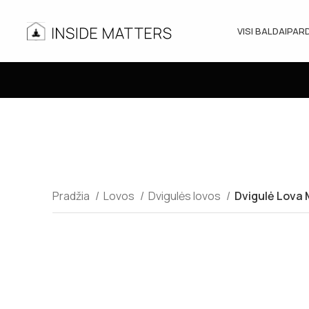
VISI BALDAI
PAR
Pradžia
Lovos
Dvigulės lovos
Dvigulė Lova M