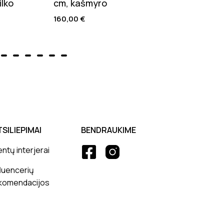
ilko
cm, kašmyro
natū
160,00
€
205,
TSILIEPIMAI
BENDRAUKIME
entų interjerai
fluencerių
komendacijos