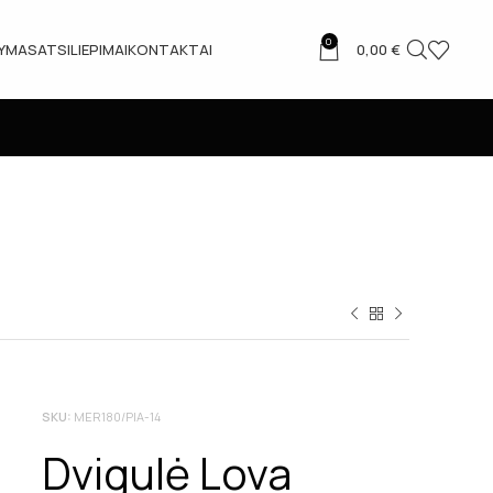
0
TYMAS
ATSILIEPIMAI
KONTAKTAI
0,00
€
SKU:
MER180/PIA-14
Dvigulė Lova