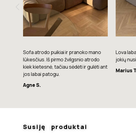
mano
Lova labai gera. Šiuo metu neturiu
Komoda e
rodo
jokių nusiskundimų.
lengvas, 
lėti ant
Marius T.
Giedrius
Susiję produktai