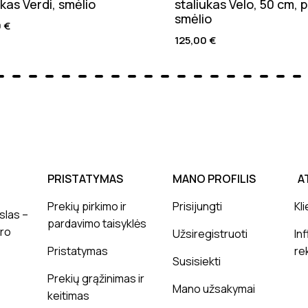
ukas Verdi, smėlio
staliukas Velo, 50 cm, p
smėlio
0
€
125,00
€
PRISTATYMAS
MANO PROFILIS
A
Prekių pirkimo ir
Prisijungti
Kli
slas –
pardavimo taisyklės
ero
Užsiregistruoti
In
Pristatymas
re
Susisiekti
Prekių grąžinimas ir
Mano užsakymai
keitimas