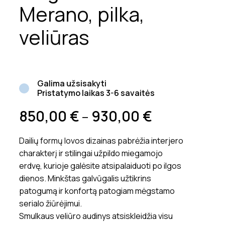
Merano, pilka,
veliūras
Galima užsisakyti
Pristatymo laikas 3-6 savaitės
850,00
€
930,00
€
–
Dailių formų lovos dizainas pabrėžia interjero
charakterį ir stilingai užpildo miegamojo
erdvę, kurioje galėsite atsipalaiduoti po ilgos
dienos. Minkštas galvūgalis užtikrins
patogumą ir konfortą patogiam mėgstamo
serialo žiūrėjimui.
Smulkaus veliūro audinys atsiskleidžia visu