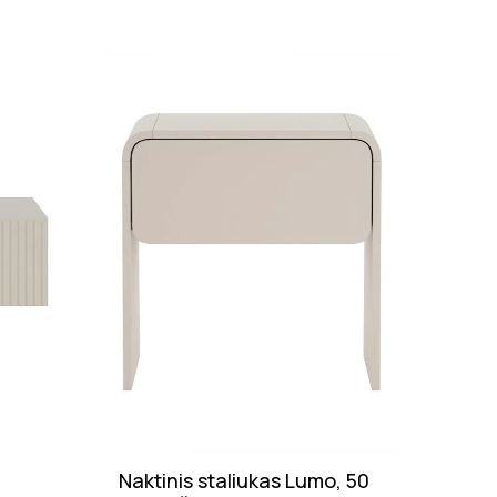
Nuolaid
Naktinis staliukas Lumo, 50
Valg