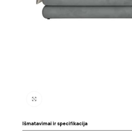
Spustelėkite norėdami padidinti
Išmatavimai ir specifikacija