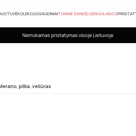
DUOTUVĖ
KOLEKCIJOS
AUDINIAI
TURIME SANDĖLYJE
NUOLAIDOS
PRISTA
Nemokamas pristatymas visoje Lietuvoje
erano, pilka, veliūras