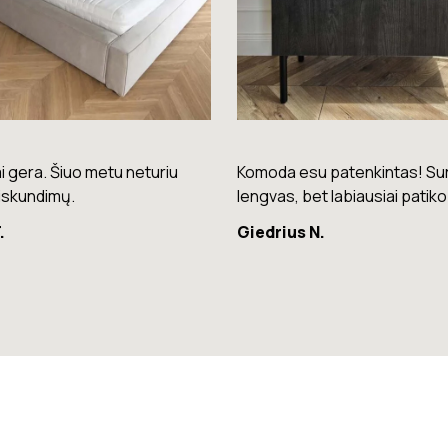
su patenkintas! Surinkimas
Puikios kokybės kėdės – laba
bet labiausiai patiko spalva.
patogios ir stilingos.
 N.
Raminta G.