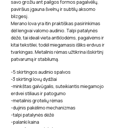
savo grožiu ant pailgos formos pagalvėlių,
paviršius įgauna švelnų ir subtilų aksomo
blizgesį.
Merano lova yra itin praktiškas pasirinkimas
dėl lengvai valomo audinio. Talpi patalynės
dėžė, tai ideali vieta antklodėms, pagalvėms ir
kitai tekstilei, todėl miegamasis išliks erdvus ir
tvarkingas. Metalinis rėmas užtikrina išskirtinį
patvarumą ir stabilumą.
-5 skirtingos audinio spalvos
-3 skirtingi lovų dydžiai
-minkštas galvūgalis, suteikiantis miegamojo
erdvei stiliaus ir patogumo
-metalinis grotelių rėmas
-dujinis pakėlimo mechanizmas
-talpi patalynės dėžė
-palanki kaina