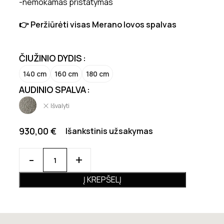
-nemokamas pristatymas
👉 Peržiūrėti visas Merano lovos spalvas
ČIUŽINIO DYDIS
140 cm
160 cm
180 cm
AUDINIO SPALVA
Išvalyti
930,00
€
Išankstinis užsakymas
Į KREPŠELĮ