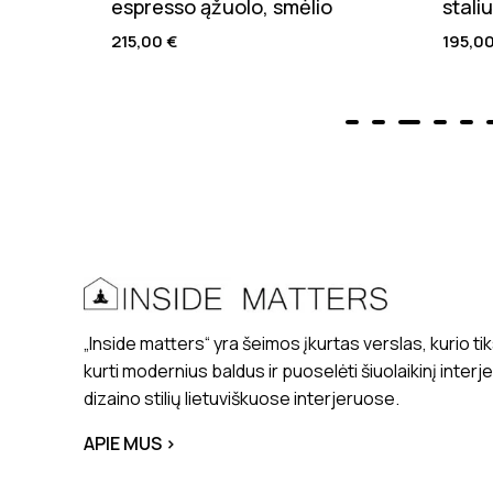
espresso ąžuolo, smėlio
stali
215,00
€
195,0
„Inside matters“ yra šeimos įkurtas verslas, kurio tik
kurti modernius baldus ir puoselėti šiuolaikinį interj
dizaino stilių lietuviškuose interjeruose.
APIE MUS >