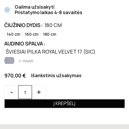
Galima užsisakyti
Pristatymo laikas 4-8 savaitės
ČIUŽINIO DYDIS
180 CM
140 cm
160 cm
180 cm
AUDINIO SPALVA
ŠVIESIAI PILKA ROYAL VELVET 17 (SIC)
Išvalyti
970,00
€
Išankstinis užsakymas
Į KREPŠELĮ