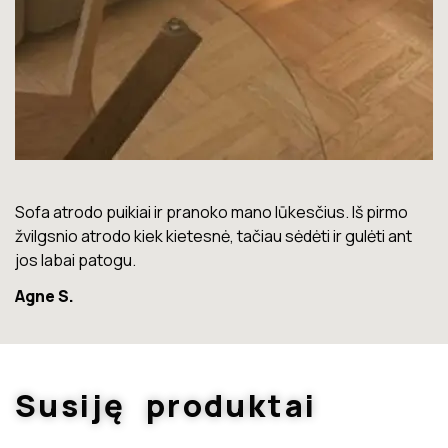
Lova labai gera. Šiuo metu neturiu jokių nusiskundimų.
Marius T.
Susiję produktai