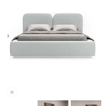
Spustelėkite norėdami padidinti