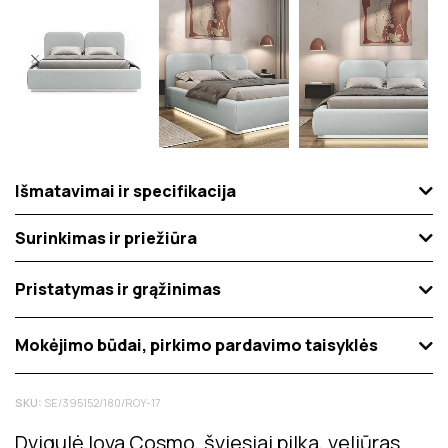
Išmatavimai ir specifikacija
Surinkimas ir priežiūra
Pristatymas ir grąžinimas
Mokėjimo būdai, pirkimo pardavimo taisyklės
SKU:
SE/395152/180/ROY-17
Dvigulė lova Cosmo, šviesiai pilka, veliūras