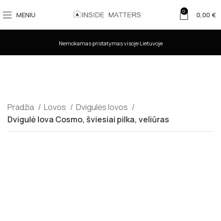
0
MENIU
0,00
€
Nemokamas pristatymas visoje Lietuvoje
Pradžia
Lovos
Dvigulės lovos
Dvigulė lova Cosmo, šviesiai pilka, veliūras