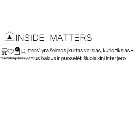
„Inside matters“ yra šeimos įkurtas verslas, kurio tikslas –
0
kurti modernius baldus ir puoselėti šiuolaikinį interjero
rduotuvė
Patikę
Krepšelis
Paskyra
dizaino stilių lietuviškuose interjeruose.
PRISTATYMAS
MANO PROFILIS
ATSILIEPIMAI
APIE MUS
BENDRAUKIME