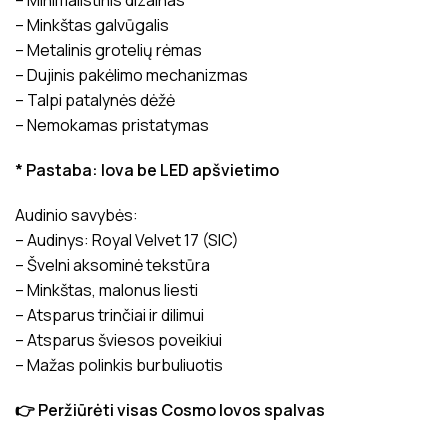
– Minimalistinis dizainas
– Minkštas galvūgalis
– Metalinis grotelių rėmas
– Dujinis pakėlimo mechanizmas
– Talpi patalynės dėžė
– Nemokamas pristatymas
* Pastaba: lova be LED apšvietimo
Audinio savybės:
– Audinys: Royal Velvet 17 (SIC)
– Švelni aksominė tekstūra
– Minkštas, malonus liesti
– Atsparus trinčiai ir dilimui
– Atsparus šviesos poveikiui
– Mažas polinkis burbuliuotis
👉 Peržiūrėti visas Cosmo lovos spalvas