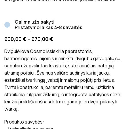
Galima užsisakyti
Pristatymo laikas 4-8 savaitės
900,00
€
–
970,00
€
Dvigulė lova Cosmo išsiskiria paprastomis,
harmoningomis linijomis ir minkštu dvigubu galvūgaliu su
subtiliai užapvalintais kraštais, suteikiančiais patogią
atramą poilsiui. Švelnus veliūro audinys kuria jaukų,
estetiškai tvarkingą įvaizdį ir malonų pojūtį prisilietus.
Tvirta konstrukcija, paremta metaliniu rėmu, užtikrina
stabilumą ir ilgaamžiškumą, o integruota patalynės dėžė
leidžia praktiškai išnaudoti miegamojo erdvę ir palaikyti
tvarką.
Produkto savybės: