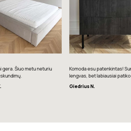
su patenkintas! Surinkimas
Puikios kokybės kėdės – laba
bet labiausiai patiko spalva.
patogios ir stilingos.
 N.
Raminta G.