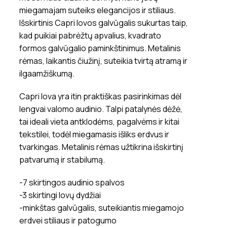
miegamajam suteiks elegancijos ir stiliaus.
Išskirtinis Capri lovos galvūgalis sukurtas taip,
kad puikiai pabrėžtų apvalius, kvadrato
formos galvūgalio paminkštinimus. Metalinis
rėmas, laikantis čiužinį, suteikia tvirtą atramą ir
ilgaamžiškumą.
Capri lova yra itin praktiškas pasirinkimas dėl
lengvai valomo audinio. Talpi patalynės dėžė,
tai ideali vieta antklodėms, pagalvėms ir kitai
tekstilei, todėl miegamasis išliks erdvus ir
tvarkingas. Metalinis rėmas užtikrina išskirtinį
patvarumą ir stabilumą.
-7 skirtingos audinio spalvos
-3 skirtingi lovų dydžiai
-minkštas galvūgalis, suteikiantis miegamojo
erdvei stiliaus ir patogumo