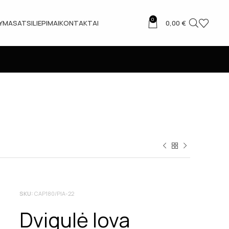
0
TYMAS
ATSILIEPIMAI
KONTAKTAI
0,00
€
SKU:
CAP180/PIA-22
Dvigulė lova