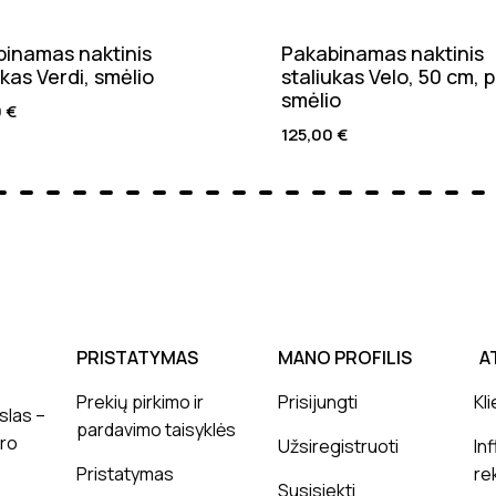
inamas naktinis
Pakabinamas naktinis
ukas Verdi, smėlio
staliukas Velo, 50 cm, p
smėlio
0
€
125,00
€
PRISTATYMAS
MANO PROFILIS
A
Prekių pirkimo ir
Prisijungti
Kli
slas –
pardavimo taisyklės
ero
Užsiregistruoti
In
Pristatymas
re
Susisiekti