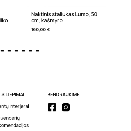
Naktinis staliukas Lumo, 50
Valg
ilko
cm, kašmyro
natū
160,00
€
205,
TSILIEPIMAI
BENDRAUKIME
entų interjerai
fluencerių
komendacijos