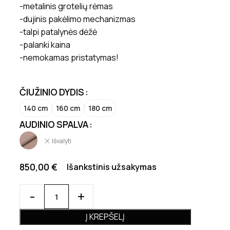
-metalinis grotelių rėmas
-dujinis pakėlimo mechanizmas
-talpi patalynės dėžė
-palanki kaina
-nemokamas pristatymas!
ČIUŽINIO DYDIS
140 cm
160 cm
180 cm
AUDINIO SPALVA
Išvalyti
850,00
€
Išankstinis užsakymas
Į KREPŠELĮ