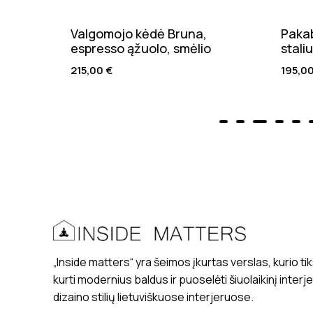
Valgomojo kėdė Bruna,
Pakab
espresso ąžuolo, smėlio
stali
215,00
€
195,0
„Inside matters“ yra šeimos įkurtas verslas, kurio tik
kurti modernius baldus ir puoselėti šiuolaikinį interj
dizaino stilių lietuviškuose interjeruose.