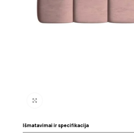
Spustelėkite norėdami padidinti
Išmatavimai ir specifikacija