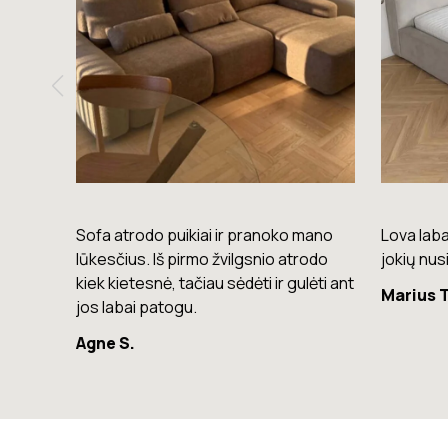
mano
Lova labai gera. Šiuo metu neturiu
Komoda e
rodo
jokių nusiskundimų.
lengvas, 
lėti ant
Marius T.
Giedrius