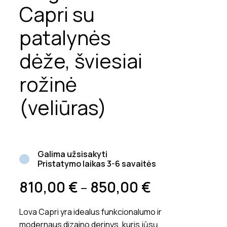
Capri su
patalynės
dėže, šviesiai
rožinė
(veliūras)
Galima užsisakyti
Pristatymo laikas 3-6 savaitės
810,00
€
850,00
€
–
Lova Capri yra idealus funkcionalumo ir
modernaus dizaino derinys, kuris jūsų