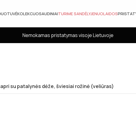
DUOTUVĖ
KOLEKCIJOS
AUDINIAI
TURIME SANDĖLYJE
NUOLAIDOS
PRISTA
Nemokamas pristatymas visoje Lietuvoje
apri su patalynės dėže, šviesiai rožinė (veliūras)