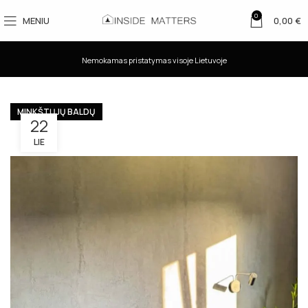
0
MENIU
0,00
€
Nemokamas pristatymas visoje Lietuvoje
MINKŠTŲJŲ BALDŲ
22
LIE