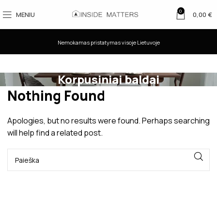
0
MENIU
0,00
€
Nemokamas pristatymas visoje Lietuvoje
Korpusiniai baldai
Nothing Found
Apologies, but no results were found. Perhaps searching
will help find a related post.