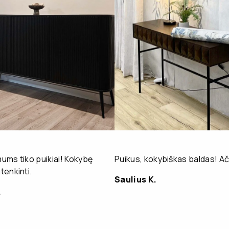
ms tiko puikiai! Kokybę
Puikus, kokybiškas baldas! Ač
enkinti.
Saulius K.
.