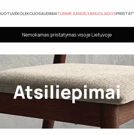
DUOTUVĖ
KOLEKCIJOS
AUDINIAI
TURIME SANDĖLYJE
NUOLAIDOS
PRISTA
Nemokamas pristatymas visoje Lietuvoje
Atsiliepimai