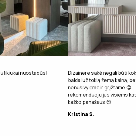
pufikiukai nuostabūs!
Dizainere sakė negali būti kok
baldai už tokią žemą kainą, be
nenusivylėme ir grįžtame 😊
rekomenduoju jus visiems kas
kažko panašaus 😊
Kristina S.