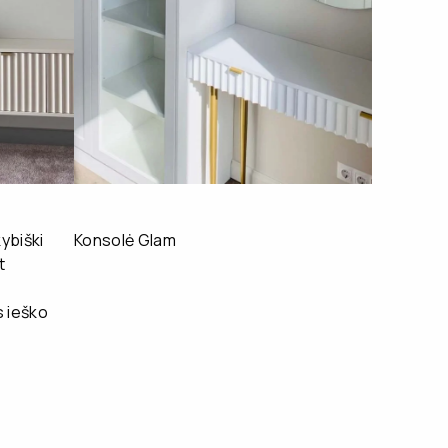
ybiški
Konsolė Glam
t
 ieško