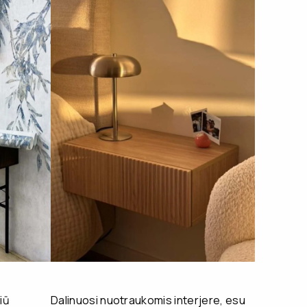
iū
Dalinuosi nuotraukomis interjere, esu