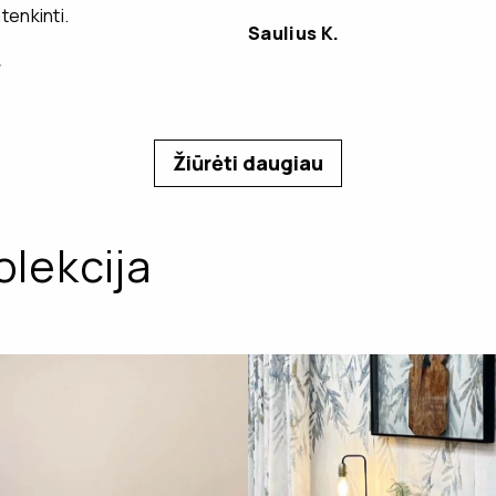
enkinti.
Saulius K.
.
Žiūrėti daugiau
olekcija