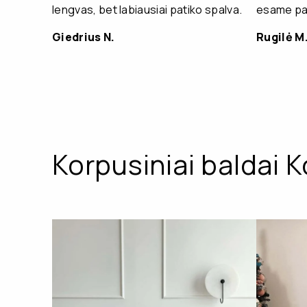
lengvas, bet labiausiai patiko spalva.
esame pat
Giedrius N.
Rugilė M
Korpusiniai baldai K