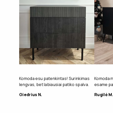
Komoda esu patenkintas! Surinkimas
Komoda mu
lengvas, bet labiausiai patiko spalva.
esame pat
Giedrius N.
Rugilė M